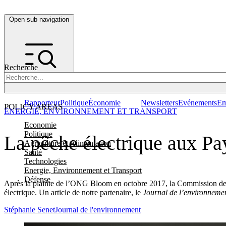
Open sub navigation
Recherche
Rapporteur
Politique
Économie
Newsletters
Evénements
Em
POLICY AREAS
ENERGIE, ENVIRONNEMENT ET TRANSPORT
Economie
Politique
La pêche électrique aux Pa
Agriculture et Alimentation
Santé
Technologies
Energie, Environnement et Transport
Défense
Après la plainte de l’ONG Bloom en octobre 2017, la Commission devrai
électrique. Un article de notre partenaire, le
Journal de l’environneme
Stéphanie Senet
Journal de l'environnement