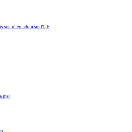
s son référendum sur l'UE
la mer
ts