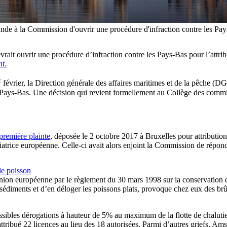
ande à la Commission d'ouvrir une procédure d'infraction contre les Pay
t ouvrir une procédure d’infraction contre les Pays-Bas pour l’attributi
nt
.
r
février, la Direction générale des affaires maritimes et de la pêche (
Pays-Bas. Une décision qui revient formellement au Collège des commiss
première plainte
, déposée le 2 octobre 2017 à Bruxelles pour attribution
iatrice européenne. Celle-ci avait alors enjoint la Commission de répondre
le poisson
Union européenne par le règlement du 30 mars 1998 sur la conservation d
sédiments et d’en déloger les poissons plats, provoque chez eux des br
ossibles dérogations à hauteur de 5% au maximum de la flotte de chalu
ribué 22 licences au lieu des 18 autorisées. Parmi d’autres griefs, Ams