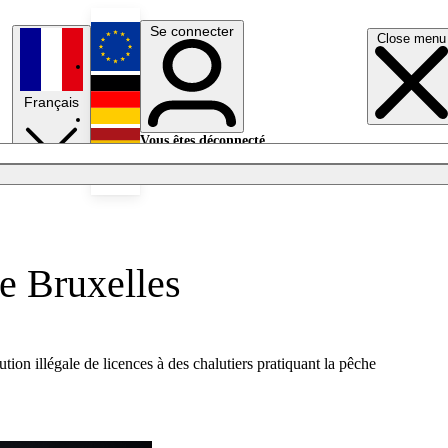
Se connecter
Close menu
English
Français
Deutsch
Vous êtes déconnecté.
Se connecter
Español
Lumières éteintes
de Bruxelles
on illégale de licences à des chalutiers pratiquant la pêche