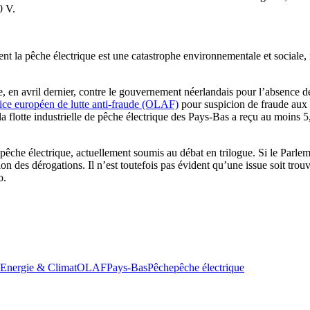
0 V.
t la pêche électrique est une catastrophe environnementale et sociale, 
 en avril dernier, contre le gouvernement néerlandais pour l’absence 
fice européen de lutte anti-fraude (OLAF)
pour suspicion de fraude aux
, la flotte industrielle de pêche électrique des Pays-Bas a reçu au moin
pêche électrique, actuellement soumis au débat en trilogue. Si le Parlem
ion des dérogations. Il n’est toutefois pas évident qu’une issue soit tro
o.
Energie & Climat
OLAF
Pays-Bas
Pêche
pêche électrique