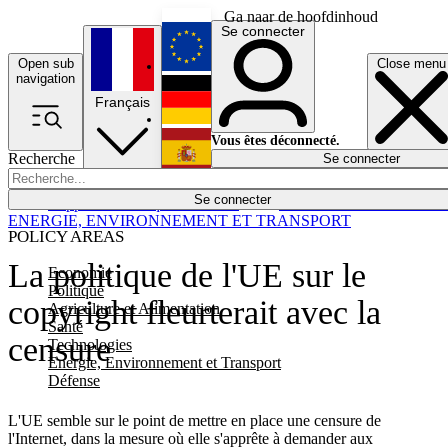
Ga naar de hoofdinhoud
Se connecter
Open sub
Close menu
English
navigation
Français
Deutsch
Vous êtes déconnecté.
Recherche
Se connecter
Español
Lumières éteintes
Se connecter
Rapporteur
Politique
Économie
Newsletters
Evénements
Em
ENERGIE, ENVIRONNEMENT ET TRANSPORT
POLICY AREAS
La politique de l'UE sur le
Economie
Politique
copyright fleurterait avec la
Agriculture et Alimentation
Santé
censure
Technologies
Energie, Environnement et Transport
Défense
L'UE semble sur le point de mettre en place une censure de
l'Internet, dans la mesure où elle s'apprête à demander aux