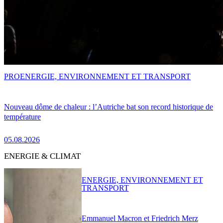
PRO
ENERGIE, ENVIRONNEMENT ET TRANSPORT
Nouveau dôme de chaleur : l’Autriche bat son record historique de
température
05.08.2026
ENERGIE & CLIMAT
ENERGIE, ENVIRONNEMENT ET
TRANSPORT
Emmanuel Macron et Friedrich Merz