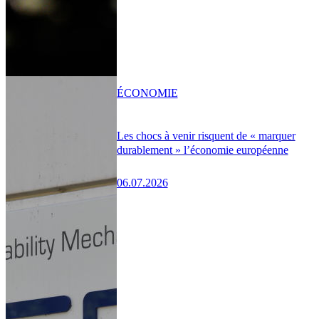
ÉCONOMIE
Les chocs à venir risquent de « marquer
durablement » l’économie européenne
06.07.2026