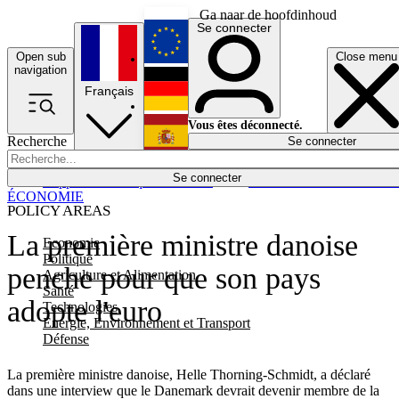
Ga naar de hoofdinhoud
Se connecter
Open sub
Close menu
English
navigation
Français
Deutsch
Vous êtes déconnecté.
Recherche
Se connecter
Español
Lumières éteintes
Se connecter
Rapporteur
Politique
Économie
Newsletters
Evénements
Em
ÉCONOMIE
POLICY AREAS
La première ministre danoise
Economie
Politique
penche pour que son pays
Agriculture et Alimentation
Santé
adopte l'euro
Technologies
Energie, Environnement et Transport
Défense
La première ministre danoise, Helle Thorning-Schmidt, a déclaré
dans une interview que le Danemark devrait devenir membre de la