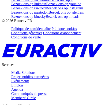
Bezoek ons op linkedin
Bezoek ons op youtube
Bezoek ons op rss-feed
Bezoek ons op instagram
Bezoek ons op mastodon
Bezoek ons op telegram
Bezoek ons op bluesky
Bezoek ons op threads
©
2026
Euractiv FR
Politique de confidentialité
Politique cookies
Conditions générales
Conditions d’abonnement
Conditions de vente
Services
Media Solutions
Projets publics européens
Evénements
Emplois
Agenda
Communiqués de presse
Members’ Circle