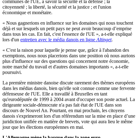
communes de l'UE, à savoir la sécurité et la défense ; la
citoyenneté ; la liberté, la sécurité et la justice ; et l'union
économique et monétaire.
« Nous gagnerions en influence sur les domaines qui nous touchent
déjà et sur lesquels un petit pays ne peut avoir beaucoup d’emprise
dans tous les cas. En fait, c'est l'essence de l'UE », a-t-elle expliqué
lors d'un
entretien avec le média danois en ligne
Altinget
.
« C'est la raison pour laquelle je pense que, grâce à l'abandon des
exemptions, nous nous placerions dans une position où nous aurions
plus d'influence sur des questions qui concernent notre économie,
notre marché du travail et d'autres domaines importants », a-t-elle
poursuivi.
La première ministre danoise discute rarement des thèmes européens
dans les médias danois, bien qu'elle soit connue comme une fervente
défenseuse de l'UE. Elle a travaillé à Bruxelles en tant
qu'eurodéputée de 1999 à 2004 avant d'occuper son poste actuel. La
dirigeante sociale-démocrate n'a pas fait état de l'UE dans son
discours de Nouvel An. Pourtant, en mai prochain, les citoyens
danois s'exprimeront lors d'un référendum sur la mise en place d’une
juridiction unifiée en matière de brevets, vote qui aura lieu le même
jour que les élections européennes en mai.
L'Allemagne mène la barque dans la zone euro