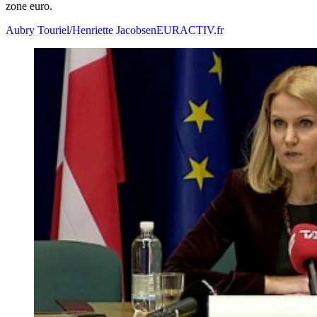
zone euro.
Aubry Touriel
/
Henriette Jacobsen
EURACTIV.fr