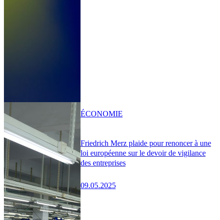
ÉCONOMIE
Friedrich Merz plaide pour renoncer à une
loi européenne sur le devoir de vigilance
des entreprises
09.05.2025