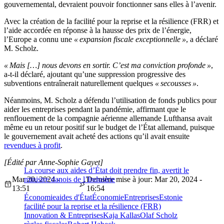
gouvernemental, devraient pouvoir fonctionner sans elles à l’avenir.
Avec la création de la facilité pour la reprise et la résilience (FRR) et
l’aide accordée en réponse à la hausse des prix de l’énergie,
l’Europe a connu une
« expansion fiscale exceptionnelle »
, a déclaré
M. Scholz.
« Mais […] nous devons en sortir. C’est ma conviction profonde »
,
a-t-il déclaré, ajoutant qu’une suppression progressive des
subventions entraînerait naturellement quelques
« secousses »
.
Néanmoins, M. Scholz a défendu l’utilisation de fonds publics pour
aider les entreprises pendant la pandémie, affirmant que le
renflouement de la compagnie aérienne allemande Lufthansa avait
même eu un retour positif sur le budget de l’État allemand, puisque
le gouvernement avait acheté des actions qu’il avait ensuite
revendues à profit
.
[Édité par Anne-Sophie Gayet]
La course aux aides d’État doit prendre fin, avertit le
Mar 20, 2024 -
ministre danois de l’Industrie
Dernière mise à jour: Mar 20, 2024 -
13:51
16:54
Économie
aides d'État
Économie
Entreprises
Estonie
facilité pour la reprise et la résilience (FRR)
Innovation & Entreprises
Kaja Kallas
Olaf Scholz