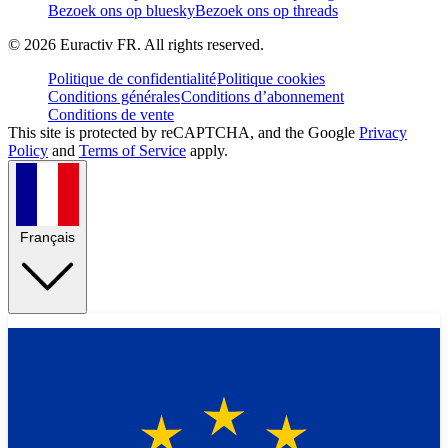
Bezoek ons op bluesky
Bezoek ons op threads
©
2026
Euractiv FR. All rights reserved.
Politique de confidentialité
Politique cookies
Conditions générales
Conditions d’abonnement
Conditions de vente
This site is protected by reCAPTCHA, and the Google
Privacy
Policy
and
Terms of Service
apply.
Français