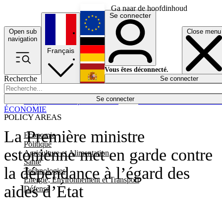
Ga naar de hoofdinhoud
Se connecter
Open sub
Close menu
English
navigation
Français
Deutsch
Vous êtes déconnecté.
Recherche
Se connecter
Español
Lumières éteintes
Se connecter
Rapporteur
Politique
Économie
Newsletters
Evénements
Em
ÉCONOMIE
POLICY AREAS
La Première ministre
Economie
Politique
estonienne met en garde contre
Agriculture et Alimentation
Santé
la dépendance à l’égard des
Technologies
Energie, Environnement et Transport
aides d’État
Défense