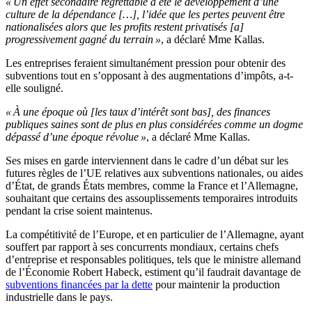
« Un effet secondaire regrettable a été le développement d’une
culture de la dépendance […], l’idée que les pertes peuvent être
nationalisées alors que les profits restent privatisés [a]
progressivement gagné du terrain »
, a déclaré Mme Kallas.
Les entreprises feraient simultanément pression pour obtenir des
subventions tout en s’opposant à des augmentations d’impôts, a-t-
elle souligné.
« À une époque où [les taux d’intérêt sont bas], des finances
publiques saines sont de plus en plus considérées comme un dogme
dépassé d’une époque révolue »
, a déclaré Mme Kallas.
Ses mises en garde interviennent dans le cadre d’un débat sur les
futures règles de l’UE relatives aux subventions nationales, ou aides
d’État, de grands États membres, comme la France et l’Allemagne,
souhaitant que certains des assouplissements temporaires introduits
pendant la crise soient maintenus.
La compétitivité de l’Europe, et en particulier de l’Allemagne, ayant
souffert par rapport à ses concurrents mondiaux, certains chefs
d’entreprise et responsables politiques, tels que le ministre allemand
de l’Économie Robert Habeck, estiment qu’il faudrait davantage de
subventions financées par la dette
pour maintenir la production
industrielle dans le pays.