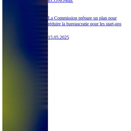
ÉCONOMIE
La Commission prépare un plan pour
réduire la bureaucratie pour les start-ups
15.05.2025