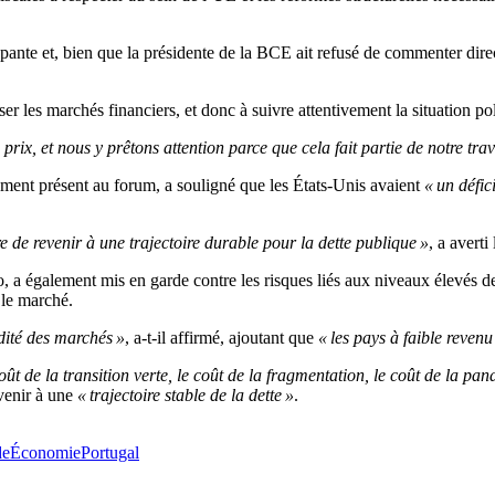
upante et, bien que la présidente de la BCE ait refusé de commenter direc
iser les marchés financiers, et donc à suivre attentivement la situation po
rix, et nous y prêtons attention parce que cela fait partie de notre trav
ement présent au forum, a souligné que les États-Unis avaient
« un défici
ère de revenir à une trajectoire durable pour la dette publique »
, a averti
 également mis en garde contre les risques liés aux niveaux élevés de l
 le marché.
dité des marchés »
, a-t-il affirmé, ajoutant que
« les pays à faible reven
oût de la transition verte, le coût de la fragmentation, le coût de la pan
venir à une
« trajectoire stable de la dette »
.
de
Économie
Portugal