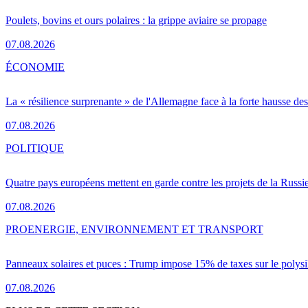
Poulets, bovins et ours polaires : la grippe aviaire se propage
07.08.2026
ÉCONOMIE
La « résilience surprenante » de l'Allemagne face à la forte hausse de
07.08.2026
POLITIQUE
Quatre pays européens mettent en garde contre les projets de la Russi
07.08.2026
PRO
ENERGIE, ENVIRONNEMENT ET TRANSPORT
Panneaux solaires et puces : Trump impose 15% de taxes sur le polysi
07.08.2026