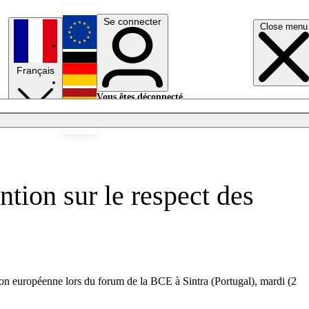
Se connecter
Close menu
English
Français
Deutsch
Vous êtes déconnecté.
Se connecter
Español
Lumières éteintes
ntion sur le respect des
ion européenne lors du forum de la BCE à Sintra (Portugal), mardi (2