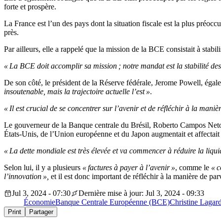
forte et prospère.
La France est l’un des pays dont la situation fiscale est la plus préocc
près.
Par ailleurs, elle a rappelé que la mission de la BCE consistait à stabil
« La BCE doit accomplir sa mission ; notre mandat est la stabilité des p
De son côté, le président de la Réserve fédérale, Jerome Powell, égal
insoutenable, mais la trajectoire actuelle l’est »
.
« Il est crucial de se concentrer sur l’avenir et de réfléchir à la mani
Le gouverneur de la Banque centrale du Brésil, Roberto Campos Neto, a
États-Unis, de l’Union européenne et du Japon augmentait et affectait
« La dette mondiale est très élevée et va commencer à réduire la liqui
Selon lui, il y a plusieurs
« factures à payer à l’avenir »
, comme le
« c
l’innovation »,
et il est donc important de réfléchir à la manière de par
Jul 3, 2024 - 07:30
Dernière mise à jour: Jul 3, 2024 - 09:33
Économie
Banque Centrale Européenne (BCE)
Christine Lagar
Print
Partager