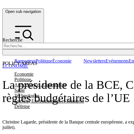
Open sub navigation
Recherche
Rapporteur
Politique
Économie
Newsletters
Evénements
Em
POLICY AREAS
ÉCONOMIE
Economie
Politique
La présidente de la BCE, Chr
Agriculture et Alimentation
Santé
règles budgétaires de l’UE
Technologies
Energie, Environnement et Transport
Défense
Christine Lagarde, présidente de la Banque centrale européenne, a ex
juillet).