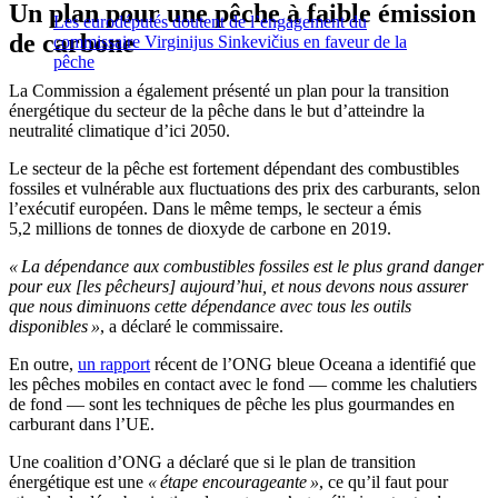
Un plan pour une pêche à faible émission
Les eurodéputés doutent de l’engagement du
de carbone
commissaire Virginijus Sinkevičius en faveur de la
pêche
La Commission a également présenté un plan pour la transition
énergétique du secteur de la pêche dans le but d’atteindre la
neutralité climatique d’ici 2050.
Le secteur de la pêche est fortement dépendant des combustibles
fossiles et vulnérable aux fluctuations des prix des carburants, selon
l’exécutif européen. Dans le même temps, le secteur a émis
5,2 millions de tonnes de dioxyde de carbone en 2019.
« La dépendance aux combustibles fossiles est le plus grand danger
pour eux [les pêcheurs] aujourd’hui, et nous devons nous assurer
que nous diminuons cette dépendance avec tous les outils
disponibles »
, a déclaré le commissaire.
En outre,
un rapport
récent de l’ONG bleue Oceana a identifié que
les pêches mobiles en contact avec le fond — comme les chalutiers
de fond — sont les techniques de pêche les plus gourmandes en
carburant dans l’UE.
Une coalition d’ONG a déclaré que si le plan de transition
énergétique est une
« étape encourageante »
, ce qu’il faut pour