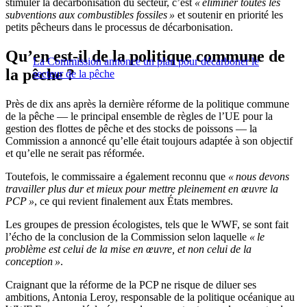
stimuler la décarbonisation du secteur, c’est
« éliminer toutes les
subventions aux combustibles fossiles »
et soutenir en priorité les
petits pêcheurs dans le processus de décarbonisation.
Qu’en est-il de la politique commune de
La Commission annonce un plan pour décarboner le
la pêche ?
secteur de la pêche
Près de dix ans après la dernière réforme de la politique commune
de la pêche — le principal ensemble de règles de l’UE pour la
gestion des flottes de pêche et des stocks de poissons — la
Commission a annoncé qu’elle était toujours adaptée à son objectif
et qu’elle ne serait pas réformée.
Toutefois, le commissaire a également reconnu que
« nous devons
travailler plus dur et mieux pour mettre pleinement en œuvre la
PCP »
, ce qui revient finalement aux États membres.
Les groupes de pression écologistes, tels que le WWF, se sont fait
l’écho de la conclusion de la Commission selon laquelle
« le
problème est celui de la mise en œuvre, et non celui de la
conception »
.
Craignant que la réforme de la PCP ne risque de diluer ses
ambitions, Antonia Leroy, responsable de la politique océanique au