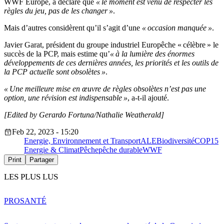
WWF Europe, a déclaré que
« le moment est venu de respecter les
règles du jeu, pas de les changer »
.
Mais d’autres considèrent qu’il s’agit d’une
« occasion manquée »
.
Javier Garat, président du groupe industriel Europêche « célèbre » le
succès de la PCP, mais estime qu’
« à la lumière des énormes
développements de ces dernières années, les priorités et les outils de
la PCP actuelle sont obsolètes »
.
« Une meilleure mise en œuvre de règles obsolètes n’est pas une
option, une révision est indispensable »
, a-t-il ajouté.
[Edited by Gerardo Fortuna/Nathalie Weatherald]
Feb 22, 2023 - 15:20
Energie, Environnement et Transport
ALE
Biodiversité
COP15
Energie & Climat
Pêche
pêche durable
WWF
Print
Partager
LES PLUS LUS
PRO
SANTÉ