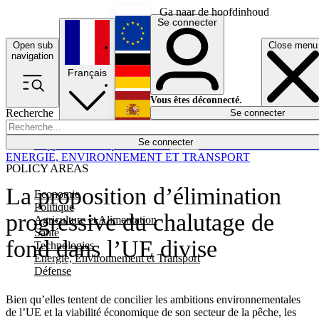
Ga naar de hoofdinhoud
Se connecter
Open sub
Close menu
English
navigation
Français
Deutsch
Vous êtes déconnecté.
Recherche
Se connecter
Español
Lumières éteintes
Se connecter
Rapporteur
Politique
Économie
Newsletters
Evénements
Em
ENERGIE, ENVIRONNEMENT ET TRANSPORT
POLICY AREAS
La proposition d’élimination
Economie
Politique
progressive du chalutage de
Agriculture et Alimentation
Santé
fond dans l’UE divise
Technologies
Energie, Environnement et Transport
Défense
Bien qu’elles tentent de concilier les ambitions environnementales
de l’UE et la viabilité économique de son secteur de la pêche, les