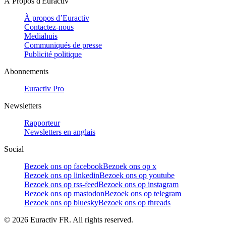
À Propos d'Euractiv
À propos d’Euractiv
Contactez-nous
Mediahuis
Communiqués de presse
Publicité politique
Abonnements
Euractiv Pro
Newsletters
Rapporteur
Newsletters en anglais
Social
Bezoek ons op facebook
Bezoek ons op x
Bezoek ons op linkedin
Bezoek ons op youtube
Bezoek ons op rss-feed
Bezoek ons op instagram
Bezoek ons op mastodon
Bezoek ons op telegram
Bezoek ons op bluesky
Bezoek ons op threads
©
2026
Euractiv FR. All rights reserved.