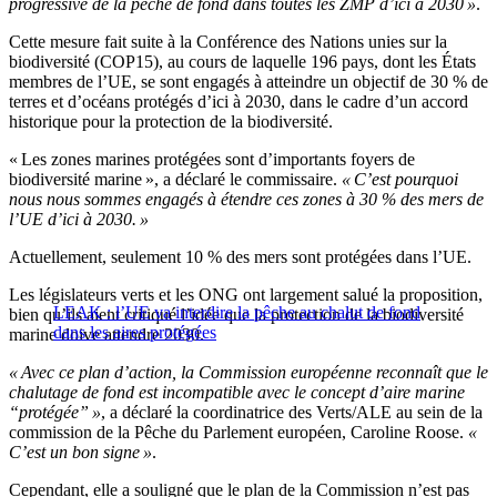
progressive de la pêche de fond dans toutes les ZMP d’ici à 2030 »
.
Cette mesure fait suite à la Conférence des Nations unies sur la
biodiversité (COP15), au cours de laquelle 196 pays, dont les États
membres de l’UE, se sont engagés à atteindre un objectif de 30 % de
terres et d’océans protégés d’ici à 2030, dans le cadre d’un accord
historique pour la protection de la biodiversité.
« Les zones marines protégées sont d’importants foyers de
biodiversité marine », a déclaré le commissaire.
« C’est pourquoi
nous nous sommes engagés à étendre ces zones à 30 % des mers de
l’UE d’ici à 2030. »
Actuellement, seulement 10 % des mers sont protégées dans l’UE.
Les législateurs verts et les ONG ont largement salué la proposition,
LEAK : l’UE va interdire la pêche au chalut de fond
bien qu’ils aient critiqué l’idée que la protection de la biodiversité
dans les aires protégées
marine doive attendre 2030.
« Avec ce plan d’action, la Commission européenne reconnaît que le
chalutage de fond est incompatible avec le concept d’aire marine
“protégée” »
, a déclaré la coordinatrice des Verts/ALE au sein de la
commission de la Pêche du Parlement européen, Caroline Roose.
«
C’est un bon signe »
.
Cependant, elle a souligné que le plan de la Commission n’est pas