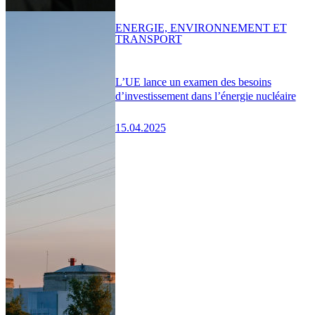
ENERGIE, ENVIRONNEMENT ET
TRANSPORT
L’UE lance un examen des besoins
d’investissement dans l’énergie nucléaire
15.04.2025