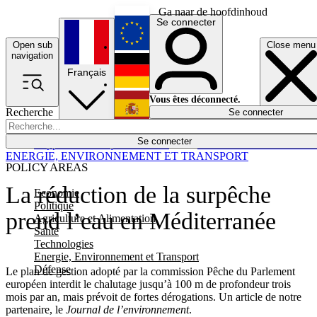
Ga naar de hoofdinhoud
Se connecter
Open sub
Close menu
English
navigation
Français
Deutsch
Vous êtes déconnecté.
Recherche
Se connecter
Español
Lumières éteintes
Se connecter
Rapporteur
Politique
Économie
Newsletters
Evénements
Em
ENERGIE, ENVIRONNEMENT ET TRANSPORT
POLICY AREAS
La réduction de la surpêche
Economie
Politique
prend l’eau en Méditerranée
Agriculture et Alimentation
Santé
Technologies
Energie, Environnement et Transport
Défense
Le plan de gestion adopté par la commission Pêche du Parlement
européen interdit le chalutage jusqu’à 100 m de profondeur trois
mois par an, mais prévoit de fortes dérogations. Un article de notre
partenaire, le
Journal de l’environnement
.