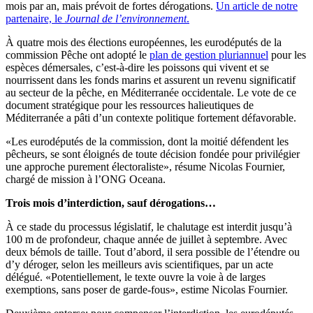
mois par an, mais prévoit de fortes dérogations.
Un article de notre
partenaire, le
Journal de l’environnement
.
À quatre mois des élections européennes, les eurodéputés de la
commission Pêche ont adopté le
plan de gestion pluriannuel
pour les
espèces démersales, c’est-à-dire les poissons qui vivent et se
nourrissent dans les fonds marins et assurent un revenu significatif
au secteur de la pêche, en Méditerranée occidentale. Le vote de ce
document stratégique pour les ressources halieutiques de
Méditerranée a pâti d’un contexte politique fortement défavorable.
«Les eurodéputés de la commission, dont la moitié défendent les
pêcheurs, se sont éloignés de toute décision fondée pour privilégier
une approche purement électoraliste», résume Nicolas Fournier,
chargé de mission à l’ONG Oceana.
Trois mois d’interdiction, sauf dérogations…
À ce stade du processus législatif, le chalutage est interdit jusqu’à
100 m de profondeur, chaque année de juillet à septembre. Avec
deux bémols de taille. Tout d’abord, il sera possible de l’étendre ou
d’y déroger, selon les meilleurs avis scientifiques, par un acte
délégué. «Potentiellement, le texte ouvre la voie à de larges
exemptions, sans poser de garde-fous», estime Nicolas Fournier.