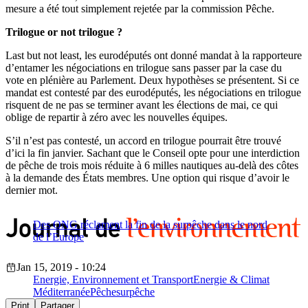
mesure a été tout simplement rejetée par la commission Pêche.
Trilogue or not trilogue ?
Last but not least, les eurodéputés ont donné mandat à la rapporteure
d’entamer les négociations en trilogue sans passer par la case du
vote en plénière au Parlement. Deux hypothèses se présentent. Si ce
mandat est contesté par des eurodéputés, les négociations en trilogue
risquent de ne pas se terminer avant les élections de mai, ce qui
oblige de repartir à zéro avec les nouvelles équipes.
S’il n’est pas contesté, un accord en trilogue pourrait être trouvé
d’ici la fin janvier. Sachant que le Conseil opte pour une interdiction
de pêche de trois mois réduite à 6 milles nautiques au-delà des côtes
à la demande des États membres. Une option qui risque d’avoir le
dernier mot.
Des ONG réclament la fin de la surpêche dans le nord
de l’Europe
Jan 15, 2019 - 10:24
Energie, Environnement et Transport
Energie & Climat
Méditerranée
Pêche
surpêche
Print
Partager