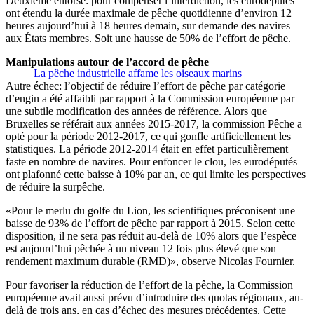
Deuxième entorse: pour compenser l’interdiction, les eurodéputés
ont étendu la durée maximale de pêche quotidienne d’environ 12
heures aujourd’hui à 18 heures demain, sur demande des navires
aux États membres. Soit une hausse de 50% de l’effort de pêche.
Manipulations autour de l’accord de pêche
La pêche industrielle affame les oiseaux marins
Autre échec: l’objectif de réduire l’effort de pêche par catégorie
d’engin a été affaibli par rapport à la Commission européenne par
une subtile modification des années de référence. Alors que
Bruxelles se référait aux années 2015-2017, la commission Pêche a
opté pour la période 2012-2017, ce qui gonfle artificiellement les
statistiques. La période 2012-2014 était en effet particulièrement
faste en nombre de navires. Pour enfoncer le clou, les eurodéputés
ont plafonné cette baisse à 10% par an, ce qui limite les perspectives
de réduire la surpêche.
«Pour le merlu du golfe du Lion, les scientifiques préconisent une
baisse de 93% de l’effort de pêche par rapport à 2015. Selon cette
disposition, il ne sera pas réduit au-delà de 10% alors que l’espèce
est aujourd’hui pêchée à un niveau 12 fois plus élevé que son
rendement maximum durable (RMD)», observe Nicolas Fournier.
Pour favoriser la réduction de l’effort de la pêche, la Commission
européenne avait aussi prévu d’introduire des quotas régionaux, au-
delà de trois ans, en cas d’échec des mesures précédentes. Cette