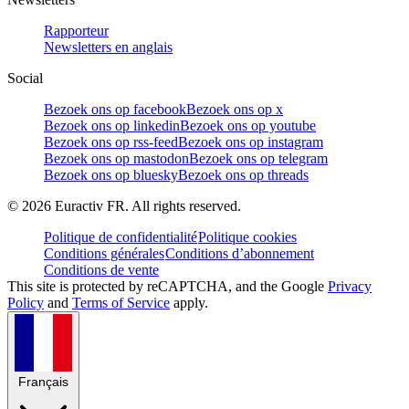
Rapporteur
Newsletters en anglais
Social
Bezoek ons op facebook
Bezoek ons op x
Bezoek ons op linkedin
Bezoek ons op youtube
Bezoek ons op rss-feed
Bezoek ons op instagram
Bezoek ons op mastodon
Bezoek ons op telegram
Bezoek ons op bluesky
Bezoek ons op threads
©
2026
Euractiv FR. All rights reserved.
Politique de confidentialité
Politique cookies
Conditions générales
Conditions d’abonnement
Conditions de vente
This site is protected by reCAPTCHA, and the Google
Privacy
Policy
and
Terms of Service
apply.
Français