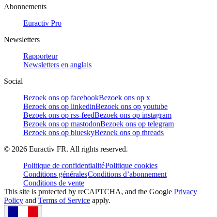
Abonnements
Euractiv Pro
Newsletters
Rapporteur
Newsletters en anglais
Social
Bezoek ons op facebook
Bezoek ons op x
Bezoek ons op linkedin
Bezoek ons op youtube
Bezoek ons op rss-feed
Bezoek ons op instagram
Bezoek ons op mastodon
Bezoek ons op telegram
Bezoek ons op bluesky
Bezoek ons op threads
©
2026
Euractiv FR. All rights reserved.
Politique de confidentialité
Politique cookies
Conditions générales
Conditions d’abonnement
Conditions de vente
This site is protected by reCAPTCHA, and the Google
Privacy
Policy
and
Terms of Service
apply.