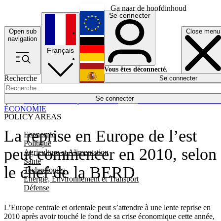
Ga naar de hoofdinhoud
Se connecter
Open sub
Close menu
English
navigation
Français
Deutsch
Vous êtes déconnecté.
Recherche
Se connecter
Español
Lumières éteintes
Se connecter
Rapporteur
Politique
Économie
Newsletters
Evénements
Em
ÉCONOMIE
POLICY AREAS
La reprise en Europe de l’est
Economie
Politique
peut commencer en 2010, selon
Agriculture et Alimentation
Santé
le chef de la BERD
Technologies
Energie, Environnement et Transport
Défense
L’Europe centrale et orientale peut s’attendre à une lente reprise en
2010 après avoir touché le fond de sa crise économique cette année,