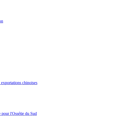
on
s exportations chinoises
e pour l'Ossétie du Sud