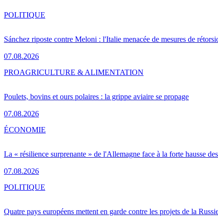
POLITIQUE
Sánchez riposte contre Meloni : l'Italie menacée de mesures de rétorsi
07.08.2026
PRO
AGRICULTURE & ALIMENTATION
Poulets, bovins et ours polaires : la grippe aviaire se propage
07.08.2026
ÉCONOMIE
La « résilience surprenante » de l'Allemagne face à la forte hausse de
07.08.2026
POLITIQUE
Quatre pays européens mettent en garde contre les projets de la Russi