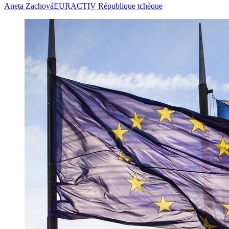
Aneta Zachová
EURACTIV République tchèque