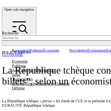
Open sub navigation
Recherche
Rapporteur
Politique
Économie
Newsletters
Evénements
Em
POLICY AREAS
ÉCONOMIE
Economie
Politique
La République tchèque con
Agriculture et Alimentation
Santé
billets", selon un économis
Technologies
Energie, Environnement et Transport
Défense
La République tchèque «
presse »
les fonds de l’UE et se présente à
EURACTIV République tchèque.