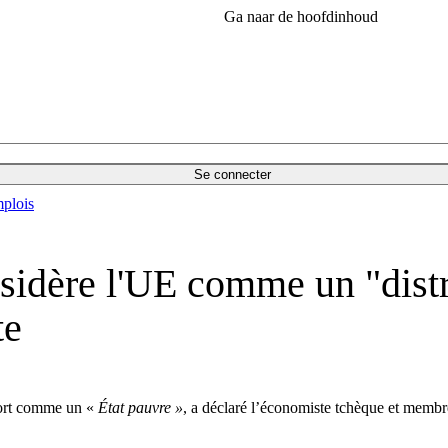
Ga naar de hoofdinhoud
Se connecter
plois
sidère l'UE comme un "distr
te
 tort comme un «
État pauvre »
, a déclaré l’économiste tchèque et memb