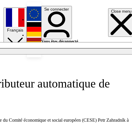
Se connecter
Close menu
English
Français
Deutsch
Vous êtes déconnecté.
Se connecter
Español
Lumières éteintes
ibuteur automatique de
re du Comité économique et social européen (CESE) Petr Zahradník à