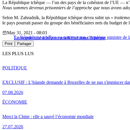
La République tchèque — l’un des pays de la cohésion de l’UE — n’a tou
Nous sommes devenus prisonniers de l’approche que nous avons adoptée
Selon M. Zahradník, la République tchèque devra subir un «
traiteme
le pays pourrait passer du groupe des bénéficiaires nets du budget de l
May 31, 2021 - 08:03
La République tchèque va nommer son cinquième ministre de la
Économie
cohésion
Économie
République Tchèque
Print
Partager
LES PLUS LUS
POLITIQUE
EXCLUSIF : L'Islande demande à Bruxelles de ne pas s'immiscer dan
07.08.2026
ÉCONOMIE
Merci la Chine : elle a sauvé l’économie mondiale
27.07.2026