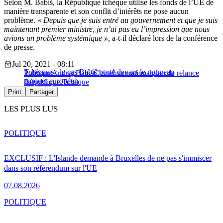
Selon M. Babiš, la République tchèque utilise les fonds de l’UE de
manière transparente et son conflit d’intérêts ne pose aucun
problème. «
Depuis que je suis entré au gouvernement et que je suis
maintenant premier ministre, je n’ai pas eu l’impression que nous
avions un problème systémique »
, a-t-il déclaré lors de la conférence
de presse.
Jul 20, 2021 - 08:11
Tchèques : le cas Babiš porté devant le nouveau
Politique
Andrej Babiš
Chine
International
plan de relance
parquet européen
République Tchèque
Print
Partager
LES PLUS LUS
POLITIQUE
EXCLUSIF : L'Islande demande à Bruxelles de ne pas s'immiscer
dans son référendum sur l'UE
07.08.2026
POLITIQUE