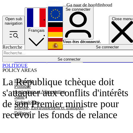
Ga naar de hoofdinhoud
Se connecter
Open sub
Close menu
English
navigation
Français
Deutsch
Vous êtes déconnecté.
Recherche
Se connecter
Español
Lumières éteintes
Se connecter
Rapporteur
Politique
Économie
Newsletters
Evénements
Em
POLITIQUE
POLICY AREAS
La République tchèque doit
Economie
Politique
s'attaquer aux conflits d'intérêts
Agriculture et Alimentation
Santé
de son Premier ministre pour
Technologies
Energie, Environnement et Transport
recevoir les fonds de relance
Défense