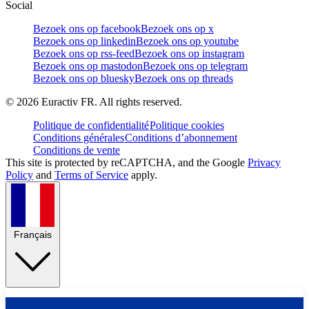
Social
Bezoek ons op facebook
Bezoek ons op x
Bezoek ons op linkedin
Bezoek ons op youtube
Bezoek ons op rss-feed
Bezoek ons op instagram
Bezoek ons op mastodon
Bezoek ons op telegram
Bezoek ons op bluesky
Bezoek ons op threads
©
2026
Euractiv FR. All rights reserved.
Politique de confidentialité
Politique cookies
Conditions générales
Conditions d’abonnement
Conditions de vente
This site is protected by reCAPTCHA, and the Google
Privacy
Policy
and
Terms of Service
apply.
Français