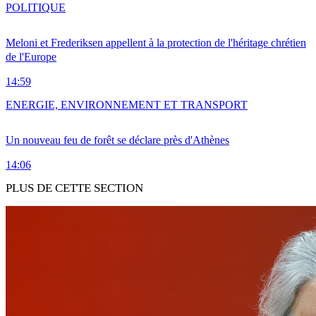
POLITIQUE
Meloni et Frederiksen appellent à la protection de l'héritage chrétien
de l'Europe
14:59
ENERGIE, ENVIRONNEMENT ET TRANSPORT
Un nouveau feu de forêt se déclare près d'Athènes
14:06
PLUS DE CETTE SECTION