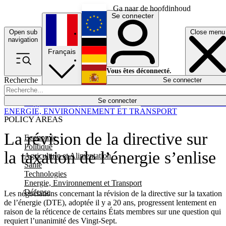
Ga naar de hoofdinhoud
Se connecter
Open sub
Close menu
English
navigation
Français
Deutsch
Vous êtes déconnecté.
Recherche
Se connecter
Español
Lumières éteintes
Se connecter
Rapporteur
Politique
Économie
Newsletters
Evénements
Em
ENERGIE, ENVIRONNEMENT ET TRANSPORT
POLICY AREAS
La révision de la directive sur
Economie
Politique
la taxation de l’énergie s’enlise
Agriculture et Alimentation
Santé
Technologies
Energie, Environnement et Transport
Défense
Les négociations concernant la révision de la directive sur la taxation
de l’énergie (DTE), adoptée il y a 20 ans, progressent lentement en
raison de la réticence de certains États membres sur une question qui
requiert l’unanimité des Vingt-Sept.