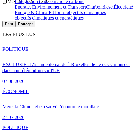
May 22, 2023 - 13:07
l’intégration dans le marché carbone
Energie, Environnement et Transport
Charbon
diesel
Électricité
Energie & Climat
Fit for 55
objectifs climatiques
objectifs climatiques et énergétiques
Print
Partager
LES PLUS LUS
POLITIQUE
EXCLUSIF : L'Islande demande à Bruxelles de ne pas s'immiscer
dans son référendum sur l'UE
07.08.2026
ÉCONOMIE
Merci la Chine : elle a sauvé l’économie mondiale
27.07.2026
POLITIQUE