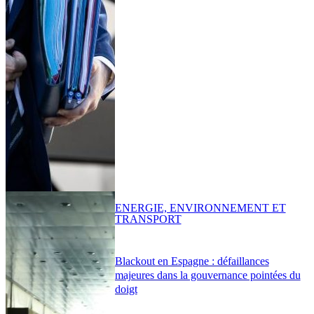
ENERGIE, ENVIRONNEMENT ET
TRANSPORT
Blackout en Espagne : défaillances
majeures dans la gouvernance pointées du
doigt