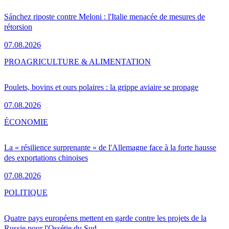
Sánchez riposte contre Meloni : l'Italie menacée de mesures de
rétorsion
07.08.2026
PRO
AGRICULTURE & ALIMENTATION
Poulets, bovins et ours polaires : la grippe aviaire se propage
07.08.2026
ÉCONOMIE
La « résilience surprenante » de l'Allemagne face à la forte hausse
des exportations chinoises
07.08.2026
POLITIQUE
Quatre pays européens mettent en garde contre les projets de la
Russie pour l'Ossétie du Sud