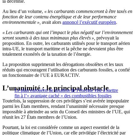
la décennie.
Au lieu d’un volume,
« les carburants commenceront à être taxés en
fonction de leur contenu énergétique et de leur performance
environnementale »,
avait alors
annoncé l’exécutif européen
.
« Les carburants qui ont l’impact le plus négatif sur l’environnement
seront soumis à des taux minimaux plus élevés »,
prévoyait la
proposition. En outre, les carburants utilisés pour le transport aérien
intra-UE, le transport maritime et la pêche ne devraient plus être
totalement exonérés de la taxation de l’énergie.
La proposition supprimerait les dérogations obsolètes et les taux
réduits qui encouragent l’utilisation des carburants fossiles, a confié
un fonctionnaire de l’UE à EURACTIV.
L’unanimité : le principal obstacle
Le plan européen de taxation de l’énergie vise à mettre
fin à l’« avantage caché » des combustibles fossiles
Toutefois, la suppression de ces privilèges s’est avérée impopulaire
parmi les États membres, rendant l’unanimité nécessaire presque
impossible à atteindre au sein du Conseil des ministres de l’UE, qui
réunit les 27 États membres de l’Union.
Pourtant, la loi est considérée comme un aspect essentiel de la
politique climatique de l’Union, car elle privilégie l’électricité par