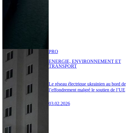
PRO
ENERGIE, ENVIRONNEMENT ET
TRANSPORT
Le réseau électrique ukrainien au bord de
l’effondrement malgré le soutien de l’UE
03.02.2026