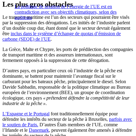
Les plus gros obstacles
La politique de taxation de l’énergie de l’UE est en
contradiction avec ses objectifs climatiques, selon des
Le transport maritime est l’un des secteurs qui pourraient être visés
auditeurs
par la suppression des dérogations. Les initiés de l’industrie parlent
d’un double coup dur, étant donné que le secteur devrait également
être
inclus dans le système d’échange de quotas d’émission de
carbone (SEQE) de l’UE
.
La Grèce, Malte et Chypre, les ports de prédilection des compagnies
de transport maritime et des assureurs internationaux, sont
fermement opposés à la suppression de cette dérogation.
D’autres pays, en particulier ceux où l’industrie de la pêche est
dominante, se battent pour maintenir l’avantage fiscal sur le
carburant pour les bateaux pêche, principalement le diesel. Selon
Davide Sabbadin, responsable de la politique climatique au Bureau
européen de l’environnement (BEE), un groupe de coordination
écologique, ces pays
« prétendent défendre la compétitivité de leur
industrie de la pêche »
.
L’Espagne et le Portugal
font traditionnellement équipe pour
défendre les intérêts du secteur de la pêche à Bruxelles,
parfois avec
le soutien de Paris.
D’autres États membres de l’UE, comme
l’Irlande et le
Danemark
, peuvent également être amenés à défendre
les intérêts du secteur de la pêche.