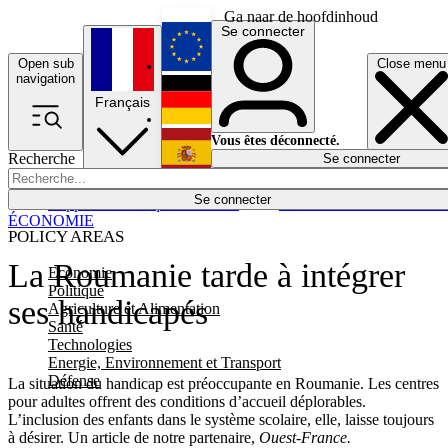
Ga naar de hoofdinhoud
Se connecter
Open sub
Close menu
English
navigation
Français
Deutsch
Vous êtes déconnecté.
Recherche
Se connecter
Español
Lumières éteintes
Se connecter
Rapporteur
Politique
Économie
Newsletters
Evénements
Em
ÉCONOMIE
POLICY AREAS
La Roumanie tarde à intégrer
Economie
Politique
ses handicapés
Agriculture et Alimentation
Santé
Technologies
Energie, Environnement et Transport
Défense
La situation du handicap est préoccupante en Roumanie. Les centres
pour adultes offrent des conditions d’accueil déplorables.
L’inclusion des enfants dans le système scolaire, elle, laisse toujours
à désirer. Un article de notre partenaire,
Ouest-France.