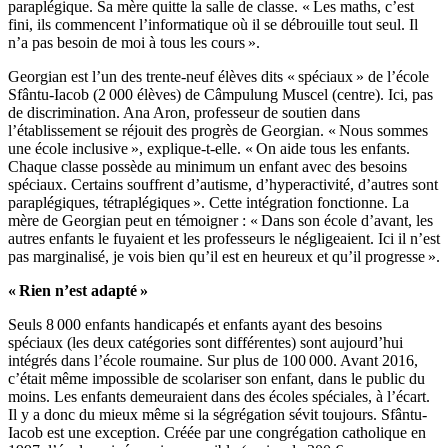
paraplégique. Sa mère quitte la salle de classe. « Les maths, c’est
fini, ils commencent l’informatique où il se débrouille tout seul. Il
n’a pas besoin de moi à tous les cours ».
Georgian est l’un des trente-neuf élèves dits « spéciaux » de l’école
Sfântu-Iacob (2 000 élèves) de Câmpulung Muscel (centre). Ici, pas
de discrimination. Ana Aron, professeur de soutien dans
l’établissement se réjouit des progrès de Georgian. « Nous sommes
une école inclusive », explique-t-elle. « On aide tous les enfants.
Chaque classe possède au minimum un enfant avec des besoins
spéciaux. Certains souffrent d’autisme, d’hyperactivité, d’autres sont
paraplégiques, tétraplégiques ». Cette intégration fonctionne. La
mère de Georgian peut en témoigner : « Dans son école d’avant, les
autres enfants le fuyaient et les professeurs le négligeaient. Ici il n’est
pas marginalisé, je vois bien qu’il est en heureux et qu’il progresse ».
« Rien n’est adapté »
Seuls 8 000 enfants handicapés et enfants ayant des besoins
spéciaux (les deux catégories sont différentes) sont aujourd’hui
intégrés dans l’école roumaine. Sur plus de 100 000. Avant 2016,
c’était même impossible de scolariser son enfant, dans le public du
moins. Les enfants demeuraient dans des écoles spéciales, à l’écart.
Il y a donc du mieux même si la ségrégation sévit toujours. Sfântu-
Iacob est une exception. Créée par une congrégation catholique en