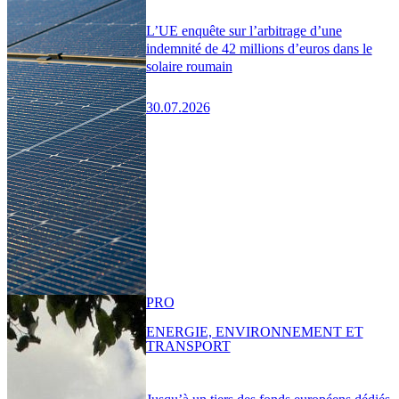
L’UE enquête sur l’arbitrage d’une
indemnité de 42 millions d’euros dans le
solaire roumain
30.07.2026
PRO
ENERGIE, ENVIRONNEMENT ET
TRANSPORT