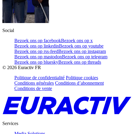
Social
Bezoek ons op facebook
Bezoek ons op x
Bezoek ons op linkedin
Bezoek ons op youtube
Bezoek ons op rss-feed
Bezoek ons op instagram
Bezoek ons op mastodon
Bezoek ons op telegram
Bezoek ons op bluesky
Bezoek ons op threads
©
2026
Euractiv FR
Politique de confidentialité
Politique cookies
Conditions générales
Conditions d’abonnement
Conditions de vente
Services
Media Solutions