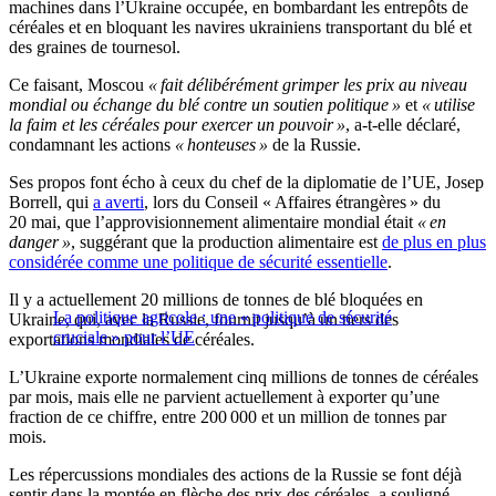
machines dans l’Ukraine occupée, en bombardant les entrepôts de
céréales et en bloquant les navires ukrainiens transportant du blé et
des graines de tournesol.
Ce faisant, Moscou
« fait délibérément grimper les prix au niveau
mondial ou échange du blé contre un soutien politique »
et
« utilise
la faim et les céréales pour exercer un pouvoir »
, a-t-elle déclaré,
condamnant les actions
« honteuses »
de la Russie.
Ses propos font écho à ceux du chef de la diplomatie de l’UE, Josep
Borrell, qui
a averti
, lors du Conseil « Affaires étrangères » du
20 mai, que l’approvisionnement alimentaire mondial était
« en
danger »
, suggérant que la production alimentaire est
de plus en plus
considérée comme une politique de sécurité essentielle
.
Il y a actuellement 20 millions de tonnes de blé bloquées en
La politique agricole : une « politique de sécurité
Ukraine, qui, avec la Russie, fournit jusqu’à un tiers des
cruciale » pour l’UE
exportations mondiales de céréales.
L’Ukraine exporte normalement cinq millions de tonnes de céréales
par mois, mais elle ne parvient actuellement à exporter qu’une
fraction de ce chiffre, entre 200 000 et un million de tonnes par
mois.
Les répercussions mondiales des actions de la Russie se font déjà
sentir dans la montée en flèche des prix des céréales, a souligné