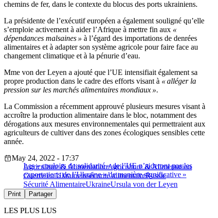
chemins de fer, dans le contexte du blocus des ports ukrainiens.
La présidente de l’exécutif européen a également souligné qu’elle
s’emploie activement à aider l’Afrique à mettre fin aux
«
dépendances malsaines »
à l’égard des importations de denrées
alimentaires et à adapter son système agricole pour faire face au
changement climatique et à la pénurie d’eau.
Mme von der Leyen a ajouté que l’UE intensifiait également sa
propre production dans le cadre des efforts visant à
« alléger la
pression sur les marchés alimentaires mondiaux »
.
La Commission a récemment approuvé plusieurs mesures visant à
accroître la production alimentaire dans le bloc, notamment des
dérogations aux mesures environnementales qui permettraient aux
agriculteurs de cultiver dans des zones écologiques sensibles cette
année.
May 24, 2022 - 17:37
Les « couloirs de solidarité » de l’UE n’aideront pas les
Agriculture & Alimentation
Agriculture & Alimentation
exportations de l’Ukraine « de manière significative »
Guerre en Ukraine
insécurité alimentaire
Russie
Sécurité Alimentaire
Ukraine
Ursula von der Leyen
Print
Partager
LES PLUS LUS