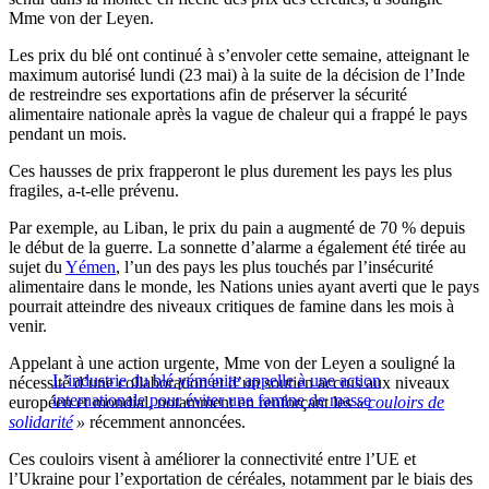
Mme von der Leyen.
Les prix du blé ont continué à s’envoler cette semaine, atteignant le
maximum autorisé lundi (23 mai) à la suite de la décision de l’Inde
de restreindre ses exportations afin de préserver la sécurité
alimentaire nationale après la vague de chaleur qui a frappé le pays
pendant un mois.
Ces hausses de prix frapperont le plus durement les pays les plus
fragiles, a-t-elle prévenu.
Par exemple, au Liban, le prix du pain a augmenté de 70 % depuis
le début de la guerre. La sonnette d’alarme a également été tirée au
sujet du
Yémen
, l’un des pays les plus touchés par l’insécurité
alimentaire dans le monde, les Nations unies ayant averti que le pays
pourrait atteindre des niveaux critiques de famine dans les mois à
venir.
Appelant à une action urgente, Mme von der Leyen a souligné la
L’industrie du blé yéménite appelle à une action
nécessité d’une collaboration et d’un soutien accrus aux niveaux
internationale pour éviter une famine de masse
européen et mondial, notamment en renforçant les
«
couloirs de
solidarité
»
récemment annoncées.
Ces couloirs visent à améliorer la connectivité entre l’UE et
l’Ukraine pour l’exportation de céréales, notamment par le biais des