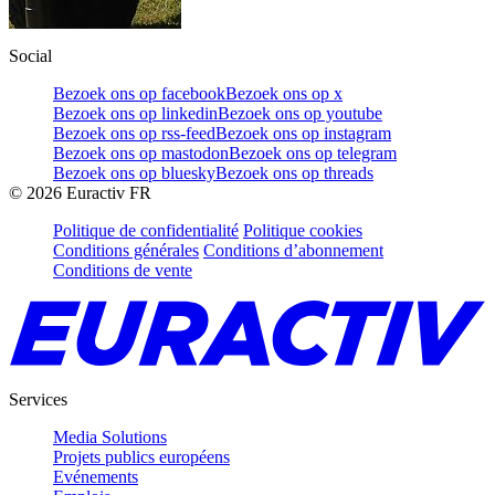
Social
Bezoek ons op facebook
Bezoek ons op x
Bezoek ons op linkedin
Bezoek ons op youtube
Bezoek ons op rss-feed
Bezoek ons op instagram
Bezoek ons op mastodon
Bezoek ons op telegram
Bezoek ons op bluesky
Bezoek ons op threads
©
2026
Euractiv FR
Politique de confidentialité
Politique cookies
Conditions générales
Conditions d’abonnement
Conditions de vente
Services
Media Solutions
Projets publics européens
Evénements