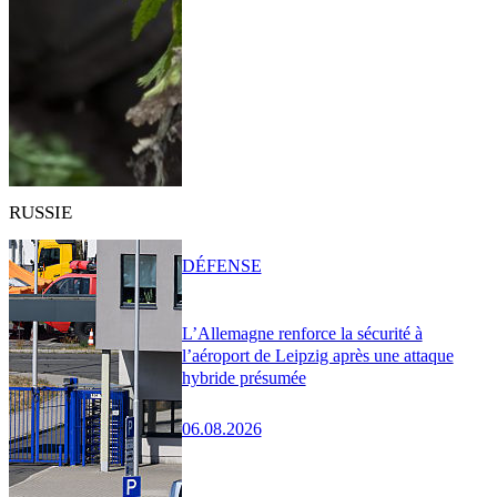
RUSSIE
DÉFENSE
L’Allemagne renforce la sécurité à
l’aéroport de Leipzig après une attaque
hybride présumée
06.08.2026