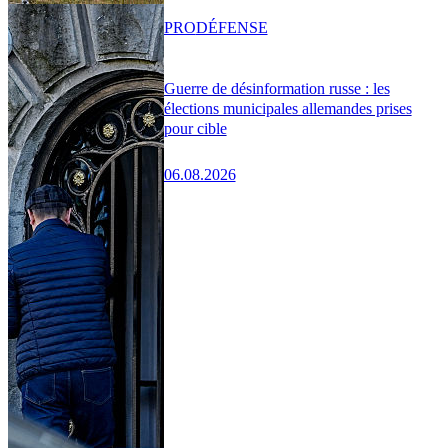
PRO
DÉFENSE
Guerre de désinformation russe : les
élections municipales allemandes prises
pour cible
06.08.2026