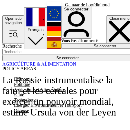
Ga naar de hoofdinhoud
Se connecter
Open sub
Close menu
English
navigation
Français
Deutsch
Vous êtes déconnecté.
Recherche
Se connecter
Español
Lumières éteintes
Se connecter
Rapporteur
Politique
Économie
Newsletters
Evénements
Em
AGRICULTURE & ALIMENTATION
POLICY AREAS
La Russie instrumentalise la
Economie
Politique
faim et les céréales pour
Agriculture et Alimentation
Santé
exercer un pouvoir mondial,
Technologies
Energie, Environnement et Transport
estime Ursula von der Leyen
Défense