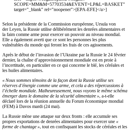
SCOPE=MM&M=57703534&EVENT=LP&L=BASKET"
target="_blank" rel="noopener">[EPA-EFE]</a>]
Selon la présidente de la Commission européenne, Ursula von
der Leyen, la Russie utilise délibérément les denrées alimentaires et
la faim comme arme pour exercer un pouvoir au niveau mondial.
Elle a également averti que ce sont les personnes les plus
vulnérables du monde qui feront les frais de ces agissements.
Après le début de l’invasion de l’Ukraine par la Russie le 24 février
dernier, la chaîne d’approvisionnement mondiale est en proie à
l’incertitude, en particulier en ce qui concerne le blé, les céréales et
les huiles alimentaires.
« Nous sommes témoins de la façon dont la Russie utilise ses
réserves d’énergie comme une arme, et cela a des répercussions à
l’échelle mondiale. Malheureusement, nous voyons le même schéma
émerger dans le domaine de la sécurité alimentaire »
, a-t-elle
déclaré lors de la réunion annuelle du Forum économique mondial
(FEM) à Davos mardi (24 mai).
La Russie mène une attaque sur deux fronts : elle accumule ses
propres exportations de denrées alimentaires pour exercer une
«
forme de chantage »
, tout en confisquant les stocks de céréales et les