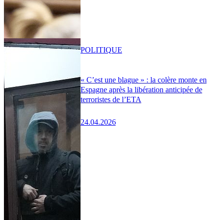
POLITIQUE
« C’est une blague » : la colère monte en
Espagne après la libération anticipée de
terroristes de l’ETA
24.04.2026