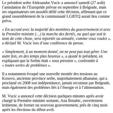
Le président serbe Aleksandar Vucic a annoncé samedi (27 août)
l’annulation de l’Europride prévue en septembre à Belgrade, mais
ses organisateurs ont aussitôt défié cette décision, affirmant que ce
grand rassemblement de la communauté LGBTQ aurait lieu comme
prévu.
« En accord avec la majorité des membres du gouvernement et avec
la Première ministre (…) la marche des fiertés, ou quel que soit le
nom de cette chose, sera reportée ou annulée, comme vous voulez »
,
a déclaré M. Vucic lors d’une conférence de presse.
« Simplement, à un moment donné, on ne peut pas tout gérer. Une
autre fois, en des temps plus heureux »
, a ajouté le président, en
expliquant que la Serbie était
« sous pression »
, confrontée à
« toutes sortes de problèmes »
.
Il a notamment évoqué une nouvelle montée des tensions au
Kosovo, ancienne province serbe, majoritairement albanaise, qui a
proclamé en 2008 son indépendance, jamais reconnue par Belgrade,
mais également des problèmes liés à l’énergie et à l’alimentation.
M. Vucic a annoncé cette décision quelques minutes après avoir
chargé la Première ministre sortante, Ana Brnabic, ouvertement
lesbienne, de former un nouveau gouvernement, près de cinq mois
après les élections du début avril.