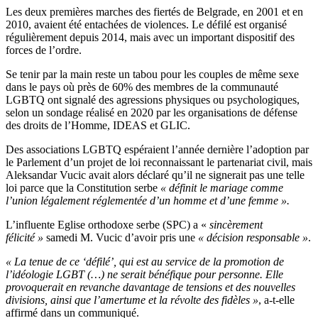
Les deux premières marches des fiertés de Belgrade, en 2001 et en
2010, avaient été entachées de violences. Le défilé est organisé
régulièrement depuis 2014, mais avec un important dispositif des
forces de l’ordre.
Se tenir par la main reste un tabou pour les couples de même sexe
dans le pays où près de 60% des membres de la communauté
LGBTQ ont signalé des agressions physiques ou psychologiques,
selon un sondage réalisé en 2020 par les organisations de défense
des droits de l’Homme, IDEAS et GLIC.
Des associations LGBTQ espéraient l’année dernière l’adoption par
le Parlement d’un projet de loi reconnaissant le partenariat civil, mais
Aleksandar Vucic avait alors déclaré qu’il ne signerait pas une telle
loi parce que la Constitution serbe
« définit le mariage comme
l’union légalement réglementée d’un homme et d’une femme ».
L’influente Eglise orthodoxe serbe (SPC) a «
sincèrement
félicité »
samedi M. Vucic d’avoir pris une
« décision responsable »
.
« La tenue de ce ‘défilé’, qui est au service de la promotion de
l’idéologie LGBT (…) ne serait bénéfique pour personne. Elle
provoquerait en revanche davantage de tensions et des nouvelles
divisions, ainsi que l’amertume et la révolte des fidèles »
, a-t-elle
affirmé dans un communiqué.