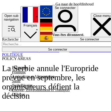
Ga naar de hoofdinhoud
Se connecter
Open sub
Close menu
English
navigation
Français
Deutsch
Vous êtes déconnecté.
Recherche
Se connecter
Español
Lumières éteintes
Se connecter
Rapporteur
Politique
Économie
Newsletters
Evénements
Em
POLITIQUE
POLICY AREAS
La Serbie annule l'Europride
Economie
Politique
prévue en septembre, les
Agriculture et Alimentation
Santé
organisateurs défient la
Technologies
Energie, Environnement et Transport
décision
Défense