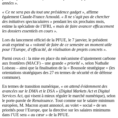
années ».
« Ce ne sera pas du tout une présidence gadget »,
affirme
également Claude-France Arnould.
« Il ne s’agit pas de chercher
des initiatives spectaculaires »
pendant les six prochains mois,
estime la spécialiste de l’IFRI,
« mais de faire avancer efficacement
les dossiers essentiels en cours »
.
Lors du lancement officiel de la PFUE, le 7 janvier, le président
avait exprimé sa
« volonté de faire de ce semestre un moment utile
pour l’Europe, d’efficacité, de réalisation de projets concrets ».
Parmi ceux-ci : la mise en place du mécanisme d’ajustement carbone
aux frontières (MACF) – une grande
« priorité »
, selon Nathalie
Loiseau – ainsi que la finalisation de la « Boussole stratégique » (les
orientations stratégiques des 27 en termes de sécurité et de défense
commune).
En termes de transition numérique,
« on attend évidemment des
avancées sur le DMA et le DSA »
(
Digital Markets Act
et
Digital
Services Act
, qui visent à mieux réguler le marché numérique), selon
le porte-parole de
Renaissance
. Tout comme sur le salaire minimum
européen, M. Macron ayant annoncé, au volet « social » de ses
priorités pour l’Europe, que la directive sur les salaires minimums
dans l’UE sera
« au cœur »
de la PFUE.