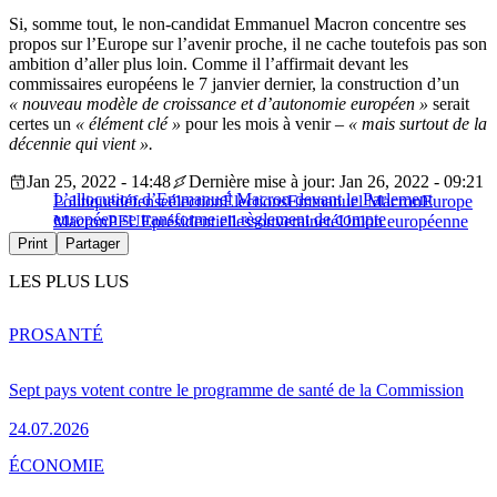
Si, somme tout, le non-candidat Emmanuel Macron concentre ses
propos sur l’Europe sur l’avenir proche, il ne cache toutefois pas son
ambition d’aller plus loin. Comme il l’affirmait devant les
commissaires européens le 7 janvier dernier, la construction d’un
« nouveau modèle de croissance et d’autonomie européen »
serait
certes un
« élément clé »
pour les mois à venir –
« mais surtout de la
décennie qui vient ».
Jan 25, 2022 - 14:48
Dernière mise à jour: Jan 26, 2022 - 09:21
L’allocution d’Emmanuel Macron devant le Parlement
Politique
défense
élection
Élections
Emmanuel Macron
Europe
européen se transforme en règlement de compte
Macron
PFUE
présidentielles
souveraineté
Union européenne
Print
Partager
LES PLUS LUS
PRO
SANTÉ
Sept pays votent contre le programme de santé de la Commission
24.07.2026
ÉCONOMIE