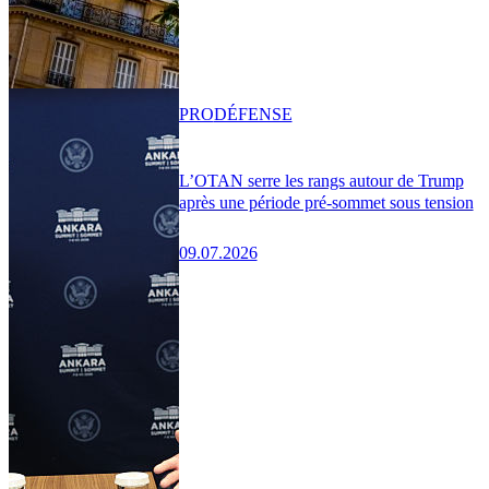
PRO
DÉFENSE
L’OTAN serre les rangs autour de Trump
après une période pré-sommet sous tension
09.07.2026