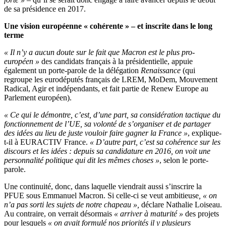
de sa présidence en 2017.
Une vision européenne « cohérente » – et inscrite dans le long
terme
« Il n’y a aucun doute sur le fait que Macron est le plus pro-
européen »
des candidats français à la présidentielle, appuie
également un porte-parole de la délégation
Renaissance
(qui
regroupe les eurodéputés français de LREM, MoDem, Mouvement
Radical, Agir et indépendants, et fait partie de Renew Europe au
Parlement européen).
« Ce qui le démontre, c’est, d’une part, sa considération tactique du
fonctionnement de l’UE, sa volonté de s’organiser et de partager
des idées au lieu de juste vouloir faire gagner la France »
, explique-
t-il à EURACTIV France.
« D’autre part, c’est sa cohérence sur les
discours et les idées : depuis sa candidature en 2016, on voit une
personnalité politique qui dit les mêmes choses »
, selon le porte-
parole.
Une continuité, donc, dans laquelle viendrait aussi s’inscrire la
PFUE sous Emmanuel Macron. Si celle-ci se veut ambitieuse
, « on
n’a pas sorti les sujets de notre chapeau »,
déclare Nathalie Loiseau.
Au contraire, on verrait désormais
« arriver à maturité »
des projets
pour lesquels
« on avait formulé nos priorités il y plusieurs