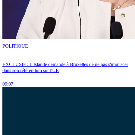
POLITIQUE
EXCLUSIF : L'Islande demande à Bruxelles de ne pas s'immiscer
dans son référendum sur l'UE
09:07