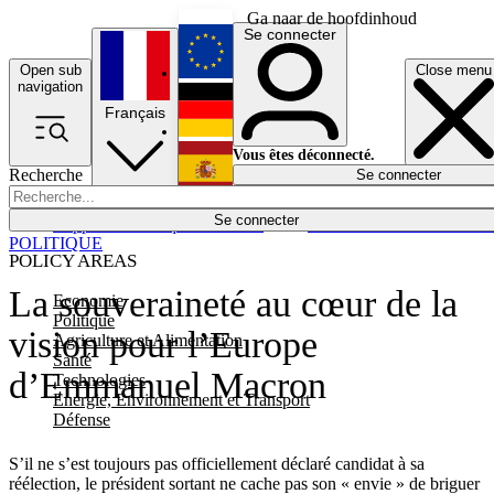
Ga naar de hoofdinhoud
Se connecter
Open sub
Close menu
English
navigation
Français
Deutsch
Vous êtes déconnecté.
Recherche
Se connecter
Español
Lumières éteintes
Se connecter
Rapporteur
Politique
Économie
Newsletters
Evénements
Em
POLITIQUE
POLICY AREAS
La souveraineté au cœur de la
Economie
Politique
vision pour l’Europe
Agriculture et Alimentation
Santé
d’Emmanuel Macron
Technologies
Energie, Environnement et Transport
Défense
S’il ne s’est toujours pas officiellement déclaré candidat à sa
réélection, le président sortant ne cache pas son « envie » de briguer