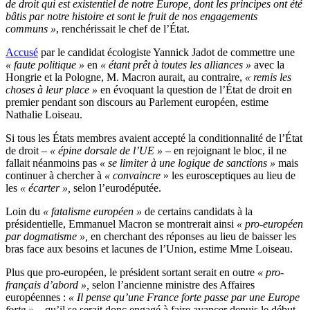
de droit qui est existentiel de notre Europe, dont les principes ont été
bâtis par notre histoire et sont le fruit de nos engagements
communs »
, renchérissait le chef de l’État.
Accusé
par le candidat écologiste Yannick Jadot de commettre une
« faute politique »
en
« étant prêt à toutes les alliances »
avec la
Hongrie et la Pologne, M. Macron aurait, au contraire,
« remis les
choses à leur place »
en évoquant la question de l’État de droit en
premier pendant son discours au Parlement européen, estime
Nathalie Loiseau.
Si tous les États membres avaient accepté la conditionnalité de l’État
de droit –
« épine dorsale de l’UE »
– en rejoignant le bloc, il ne
fallait néanmoins pas
« se limiter à une logique de sanctions »
mais
continuer à chercher à
« convaincre
» les eurosceptiques au lieu de
les
« écarter »,
selon l’eurodéputée.
Loin du
« fatalisme européen »
de certains candidats à la
présidentielle, Emmanuel Macron se montrerait ainsi
« pro-européen
par dogmatisme »,
en cherchant des réponses au lieu de baisser les
bras face aux besoins et lacunes de l’Union, estime Mme Loiseau.
Plus que pro-européen, le président sortant serait en outre
« pro-
français d’abord »,
selon l’ancienne ministre des Affaires
européennes :
« Il pense qu’une France forte passe par une Europe
forte »
– qu’il se serait donc engagé à faire avancer depuis le début