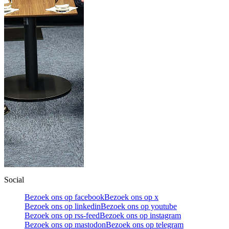
Social
Bezoek ons op facebook
Bezoek ons op x
Bezoek ons op linkedin
Bezoek ons op youtube
Bezoek ons op rss-feed
Bezoek ons op instagram
Bezoek ons op mastodon
Bezoek ons op telegram