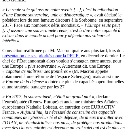
« La seule voie qui assure notre avenir
[…
], c’est la refondation
d’une Europe souveraine, unie et démocratique »,
avait déclaré le
président lors de son fameux discours à la Sorbonne, en septembre
2017. Face aux nombreux défis mondiaux,
« l’Europe seule peut
[…
] assurer une souveraineté réelle, c’est-à-dire notre capacité à
exister dans le monde actuel pour y défendre nos valeurs et
intérêts ».
Conviction réaffirmée par M. Macron quatre ans plus tard, lors de la
présentation de ses priorités pour la PFUE
, en décembre dernier. Le
chef de l’État annonçait alors vouloir s’engager, entre autres, pour
une Europe
« plus souveraine »
. Autrement dit, une Europe
« capable de maîtriser ses frontières »
(M. Macron appelle
notamment à une réforme de l’espace Schengen), mais aussi une
« Europe de la défense »
dotée de plus de capacités opérationnelles
et une stratégie partagée par les 27.
« En 2017, la souveraineté, c’était un grand mot »,
déclare
l’eurodéputée (Renew Europe) et ancienne ministre des Affaires
européennes Nathalie Loiseau, en entretien avec EURACTIV
France.
« Aujourd’hui, la nécessité de construire des capacités
communes de cybersécurité et de défense, de mieux travailler avec
l’OTAN, de réindustrialiser nos pays, de protéger nos productions
avec des clauses miroirs est devenue un vrai sujet qui est de plus en