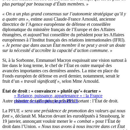
plus partagé par beaucoup d’États membres. »
« On a un plus grand consensus sur l’autonomie stratégique qu’il y
a quatre ans »,
estime aussi Claude-France Arnould, ancienne
directrice de l’Agence européenne de défense et conseillère
diplomatique du ministère français de l’Europe et des Affaires
étrangères, et aujourd’hui conseillère du président pour les Affaires
européennes à l’Institut français des relations internationales (IFRI).
« Je pense que dans aucun État membre il ne peut y avoir un doute
sur la nécessité d’accroître la capacité d’action commune. »
Si, à la Sorbonne, Emmanuel Macron esquissait une vision surtout à
lire dans le long terme, le chef de l’État en outre marqué des
avancées importantes ces dernières années. La mise en place du
Fonds européen de défense en avril dernier, notamment, serait le
fruit d’un
« travail significatif »,
selon Mme Arnould.
État de droit : « convaincre » plutôt qu’« écarter »
« Relance, puissance, appartenance » : la France
Autre chantier de taille pour le président sortant : l’État de droit.
présente ses priorités pour la PFUE
La PFUE
« sera une présidence de promotion des valeurs qui nous
font »,
déclarait M. Macron devant les eurodéputés à Strasbourg, le
19 janvier, annonçant vouloir mener le
« combat »
pour l’État de
droit dans l’Union.
« Nous tous avons à nous inscrire dans cet État