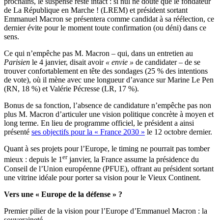
prochains, le suspense reste intact : si nul ne doute que le fondateur
de La République en Marche ! (LREM) et président sortant
Emmanuel Macron se présentera comme candidat à sa réélection, ce
dernier évite pour le moment toute confirmation (ou déni) dans ce
sens.
Ce qui n’empêche pas M. Macron – qui, dans un entretien au
Parisien
le 4 janvier, disait avoir
« envie »
de candidater – de se
trouver confortablement en tête des sondages (25 % des intentions
de vote), où il mène avec une longueur d’avance sur Marine Le Pen
(RN, 18 %) et Valérie Pécresse (LR, 17 %).
Bonus de sa fonction, l’absence de candidature n’empêche pas non
plus M. Macron d’articuler une vision politique concrète à moyen et
long terme. En lieu de programme officiel, le président a ainsi
présenté
ses objectifs pour la « France 2030 »
le 12 octobre dernier.
Quant à ses projets pour l’Europe, le timing ne pourrait pas tomber
er
mieux : depuis le 1
janvier, la France assume la présidence du
Conseil de l’Union européenne (PFUE), offrant au président sortant
une vitrine idéale pour porter sa vision pour le Vieux Continent.
Vers une « Europe de la défense » ?
Premier pilier de la vision pour l’Europe d’Emmanuel Macron : la
souveraineté.