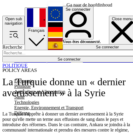
Ga naar de hoofdinhoud
Se connecter
Open sub
Close menu
English
navigation
Français
Deutsch
Vous êtes déconnecté.
Recherche
Se connecter
Español
Lumières éteintes
Se connecter
Rapporteur
Politique
Économie
Newsletters
Evénements
Em
POLITIQUE
POLICY AREAS
La Turquie donne un « dernier
Economie
Politique
avertissement » à la Syrie
Agriculture et Alimentation
Santé
Technologies
Energie, Environnement et Transport
Défense
La Turquie s'apprête à donner un dernier avertissement à la Syrie
pour qu'elle mette un terme aux effusions de sang dans le pays et
introduise des réformes. Dans le cas contraire, Ankara se joindra à la
communauté internationale et prendra des mesures contre le régime,