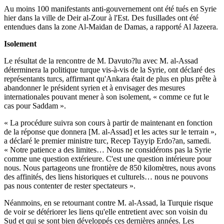
Au moins 100 manifestants anti-gouvernement ont été tués en Syrie
hier dans la ville de Deir al-Zour à l'Est. Des fusillades ont été
entendues dans la zone Al-Maidan de Damas, a rapporté Al Jazeera.
Isolement
Le résultat de la rencontre de M. Davuto?lu avec M. al-Assad
déterminera la politique turque vis-à-vis de la Syrie, ont déclaré des
représentants turcs, affirmant qu'Ankara était de plus en plus prête à
abandonner le président syrien et à envisager des mesures
internationales pouvant mener à son isolement, « comme ce fut le
cas pour Saddam ».
« La procédure suivra son cours à partir de maintenant en fonction
de la réponse que donnera [M. al-Assad] et les actes sur le terrain »,
a déclaré le premier ministre turc, Recep Tayyip Erdo?an, samedi.
« Notre patience a des limites… Nous ne considérons pas la Syrie
comme une question extérieure. C'est une question intérieure pour
nous. Nous partageons une frontière de 850 kilomètres, nous avons
des affinités, des liens historiques et culturels… nous ne pouvons
pas nous contenter de rester spectateurs ».
Néanmoins, en se retournant contre M. al-Assad, la Turquie risque
de voir se détériorer les liens qu'elle entretient avec son voisin du
Sud et qui se sont bien développés ces dernières années. Les