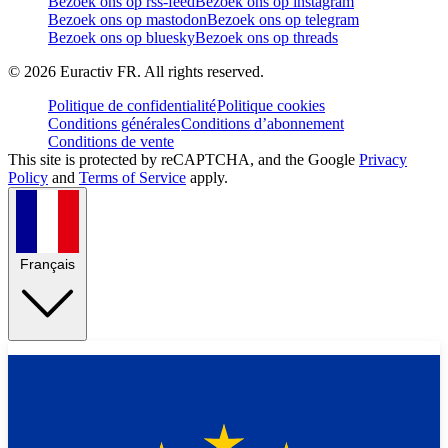
Bezoek ons op rss-feed
Bezoek ons op instagram
Bezoek ons op mastodon
Bezoek ons op telegram
Bezoek ons op bluesky
Bezoek ons op threads
©
2026
Euractiv FR. All rights reserved.
Politique de confidentialité
Politique cookies
Conditions générales
Conditions d’abonnement
Conditions de vente
This site is protected by reCAPTCHA, and the Google
Privacy
Policy
and
Terms of Service
apply.
Français