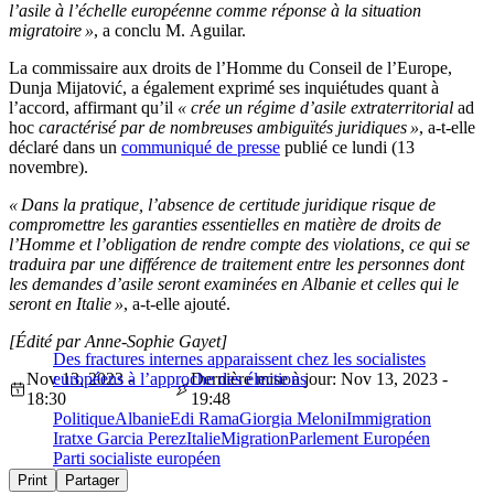
l’asile à l’échelle européenne comme réponse à la situation
migratoire »
, a conclu M. Aguilar.
La commissaire aux droits de l’Homme du Conseil de l’Europe,
Dunja Mijatović, a également exprimé ses inquiétudes quant à
l’accord, affirmant qu’il
« crée un régime d’asile extraterritorial
ad
hoc
caractérisé par de nombreuses ambiguïtés juridiques »
, a-t-elle
déclaré dans un
communiqué de presse
publié ce lundi (13
novembre).
« Dans la pratique, l’absence de certitude juridique risque de
compromettre les garanties essentielles en matière de droits de
l’Homme et l’obligation de rendre compte des violations, ce qui se
traduira par une différence de traitement entre les personnes dont
les demandes d’asile seront examinées en Albanie et celles qui le
seront en Italie »
, a-t-elle ajouté.
[Édité par Anne-Sophie Gayet]
Des fractures internes apparaissent chez les socialistes
Nov 13, 2023 -
européens à l’approche des élections
Dernière mise à jour: Nov 13, 2023 -
18:30
19:48
Politique
Albanie
Edi Rama
Giorgia Meloni
Immigration
Iratxe Garcia Perez
Italie
Migration
Parlement Européen
Parti socialiste européen
Print
Partager