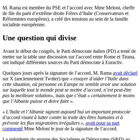
M. Rama est membre du PSE et l’accord avec Mme Meloni, cheffe
de file du parti d’extrême droite Frères d’Italie (Conservateurs et
Réformistes européens), a créé des tensions au sein de la famille
socialiste européenne.
Une question qui divise
Avant le début du congrès, le Parti démocrate italien (PD) a tenté de
mettre sur la table une discussion sur l’accord entre Rome et Tirana,
ont indiqué différentes sources du Parti démocrate à Euractiv.
Quelques jours après la signature de l’accord, M. Rama
avait déclaré
sur X (anciennement Twitter) que
« essayer d’aider l’Italie dans
cette situation, où personne en Europe ne semble avoir une solution
sur laquelle tout le monde peut se mettre d’accord, n’est peut-être
pas la meilleure solution»
, mais que c’était
« certainement le moins
que l’Albanie puisse et doive faire ».
« L’Italie et l’Albanie signent aujourd’hui un important protocole
d’accord visant à lutter contre la traite des êtres humains et à
prévenir les flux migratoires irréguliers »
,
avait pour sa part
commenté
Mme Meloni le jour de la signature de l’accord.
La présidente du groupe des Socialistes et Démocrates (S&D) au