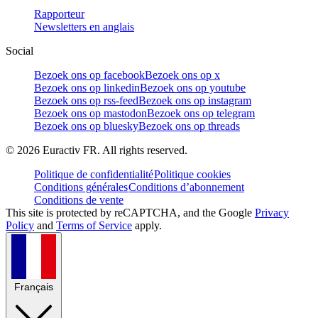
Rapporteur
Newsletters en anglais
Social
Bezoek ons op facebook
Bezoek ons op x
Bezoek ons op linkedin
Bezoek ons op youtube
Bezoek ons op rss-feed
Bezoek ons op instagram
Bezoek ons op mastodon
Bezoek ons op telegram
Bezoek ons op bluesky
Bezoek ons op threads
©
2026
Euractiv FR. All rights reserved.
Politique de confidentialité
Politique cookies
Conditions générales
Conditions d’abonnement
Conditions de vente
This site is protected by reCAPTCHA, and the Google
Privacy
Policy
and
Terms of Service
apply.
Français