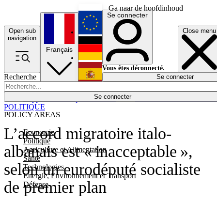
Ga naar de hoofdinhoud
Se connecter
Open sub
Close menu
English
navigation
Français
Deutsch
Vous êtes déconnecté.
Recherche
Se connecter
Español
Lumières éteintes
Se connecter
Rapporteur
Politique
Économie
Newsletters
Evénements
Em
POLITIQUE
POLICY AREAS
L’accord migratoire italo-
Economie
Politique
albanais est « inacceptable »,
Agriculture et Alimentation
Santé
selon un eurodéputé socialiste
Technologies
Energie, Environnement et Transport
de premier plan
Défense