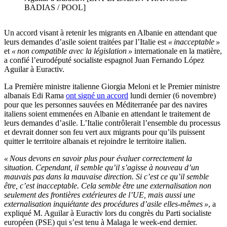
BADIAS / POOL]
Un accord visant à retenir les migrants en Albanie en attendant que
leurs demandes d’asile soient traitées par l’Italie est
« inacceptable »
et
« non compatible avec la législation »
internationale en la matière,
a confié l’eurodéputé socialiste espagnol Juan Fernando López
Aguilar à Euractiv.
La Première ministre italienne Giorgia Meloni et le Premier ministre
albanais Edi Rama
ont signé un accord
lundi dernier (6 novembre)
pour que les personnes sauvées en Méditerranée par des navires
italiens soient emmenées en Albanie en attendant le traitement de
leurs demandes d’asile. L’Italie contrôlerait l’ensemble du processus
et devrait donner son feu vert aux migrants pour qu’ils puissent
quitter le territoire albanais et rejoindre le territoire italien.
« Nous devons en savoir plus pour évaluer correctement la
situation. Cependant, il semble qu’il s’agisse à nouveau d’un
mauvais pas dans la mauvaise direction. Si c’est ce qu’il semble
être, c’est inacceptable. Cela semble être une externalisation non
seulement des frontières extérieures de l’UE, mais aussi une
externalisation inquiétante des procédures d’asile elles-mêmes »
, a
expliqué M. Aguilar à Euractiv lors du congrès du Parti socialiste
européen (PSE) qui s’est tenu à Malaga le week-end dernier.