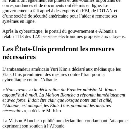
M.
Rama ont également été piratés et des volumes importants de
correspondances et de documents ont été mis en ligne.
Le
gouvernement a fait appel à des experts du FBI, de
l’
OTAN et
d’
une société de sécurité américaine pour
l’
aider à remettre ses
systèmes en ligne.
Après la cyberattaque, le portail du gouvernement e-Albania a
rétabli 1118 des
1225
services électroniques proposés aux citoyens.
Les États-Unis prendront les mesures
nécessaires
L’
ambassadeur américain Yuri Kim a déclaré aux médias que les
Etats-Unis prendraient des mesures contre
l’
Iran pour la
cyberattaque contre
l’
Albanie.
«
Nous avons vu la déclaration du Premier ministre
M.
Rama
aujourd’hui
à midi. La Maison Blanche a répondu immédiatement
et avec force. Il doit être clair que lorsque notre ami et allié,
l’
Albanie, est attaqué, les États-Unis prendront les mesures
nécessaires
»
, a déclaré
M.
Kim.
La Maison Blanche a publié une déclaration condamnant
l’
attaque et
exprimant son soutien à
l’
Albanie.