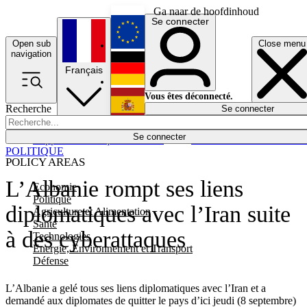
Ga naar de hoofdinhoud
Se connecter
Open sub
Close menu
English
navigation
Français
Deutsch
Vous êtes déconnecté.
Recherche
Se connecter
Español
Lumières éteintes
Se connecter
Rapporteur
Politique
Économie
Newsletters
Evénements
Em
POLITIQUE
POLICY AREAS
L’Albanie rompt ses liens
Economie
Politique
diplomatiques avec l’Iran suite
Agriculture et Alimentation
Santé
à des cyberattaques
Technologies
Energie, Environnement et Transport
Défense
L’
Albanie a gelé tous ses liens diplomatiques avec
l’
Iran et a
demandé aux diplomates de quitter le pays
d’ici
jeudi (
8
septembre)