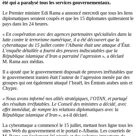
été qui a paralysé tous les services gouvernementaux.
Le Premier ministre Edi Rama a annoncé mercredi que tous les liens
diplomatiques seraient coupés et que les
15
diplomates quitteraient le
pays dans les
24
heures.
«
En coopération avec des agences partenaires spécialisées dans la
lutte contre le terrorisme numérique, il a été découvert que la
cyberattaque du
15
juillet contre
l’
Albanie était une attaque
d’
État.
L’
enquête détaillée a fourni des preuves indiscutables que la
République islamique d’Iran
a parrainé
l’
agression
»
, a déclaré
M.
Rama aux médias.
Il a ajouté que le gouvernement disposait de preuves irréfutables que
le gouvernement iranien était
l’
auteur de
l’
agression menée par des
groupes qui ont également attaqué
l’
Israël, les Émirats arabes unis et
Chypre.
«
Nous avons informé nos alliés stratégiques,
l’
OTAN, et partagé
des résultats irréfutables. Le Conseil des ministres a décidé, avec
effet immédiat, de rompre les relations diplomatiques avec la
République islamique d’Iran
»
, a-t-il déclaré.
La cyberattaque a commencé le
15
juillet, mettant hors ligne tous les
sites Web du gouvernement et le portail e-Albania.
Les courriels de