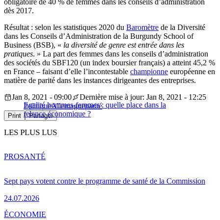
obligatoire de 40 % de femmes dans les conseils d’administration
dès 2017.
Résultat : selon les statistiques 2020 du
Baromètre
de la Diversité
dans les Conseils d’Administration de la Burgundy School of
Business (BSB), «
la diversité de genre est entrée dans les
pratiques
. » La part des femmes dans les conseils d’administration
des sociétés du SBF120 (un index boursier français) a atteint 45,2 %
en France – faisant d’elle l’incontestable
championne
européenne en
matière de parité dans les instances dirigeantes des entreprises.
Jan 8, 2021 - 09:00
Dernière mise à jour: Jan 8, 2021 - 12:25
Egalité hommes-femmes : quelle place dans la
Politique
Allemagne
parité
relance économique ?
Print
Partager
LES PLUS LUS
PRO
SANTÉ
Sept pays votent contre le programme de santé de la Commission
24.07.2026
ÉCONOMIE