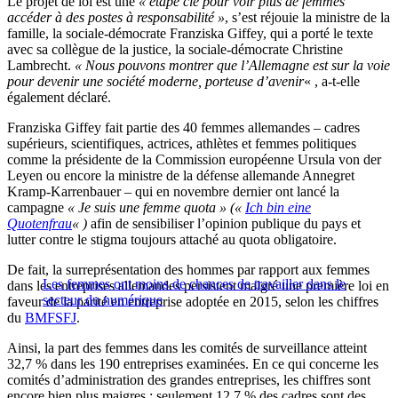
Le projet de loi est une
« étape clé pour voir plus de femmes
accéder à des postes à responsabilité »
, s’est réjouie la ministre de la
famille, la sociale-démocrate Franziska Giffey, qui a porté le texte
avec sa collègue de la justice, la sociale-démocrate Christine
Lambrecht.
« Nous pouvons montrer que l’Allemagne est sur la voie
pour devenir une société moderne, porteuse d’avenir
« , a-t-elle
également déclaré.
Franziska Giffey fait partie des 40 femmes allemandes – cadres
supérieurs, scientifiques, actrices, athlètes et femmes politiques
comme la présidente de la Commission européenne Ursula von der
Leyen ou encore la ministre de la défense allemande Annegret
Kramp-Karrenbauer – qui en novembre dernier ont lancé la
campagne
« Je suis une femme quota » («
Ich bin eine
Quotenfrau
« )
afin de sensibiliser l’opinion publique du pays et
lutter contre le stigma toujours attaché au quota obligatoire.
De fait, la surreprésentation des hommes par rapport aux femmes
Les femmes ont moins de chances de travailler dans le
dans les entreprises allemandes persistent malgré une première loi en
secteur du numérique
faveur de la parité en entreprise adoptée en 2015, selon les chiffres
du
BMFSFJ
.
Ainsi, la part des femmes dans les comités de surveillance atteint
32,7 % dans les 190 entreprises examinées. En ce qui concerne les
comités d’administration des grandes entreprises, les chiffres sont
encore bien plus maigres : seulement 12,7 % des cadres sont des