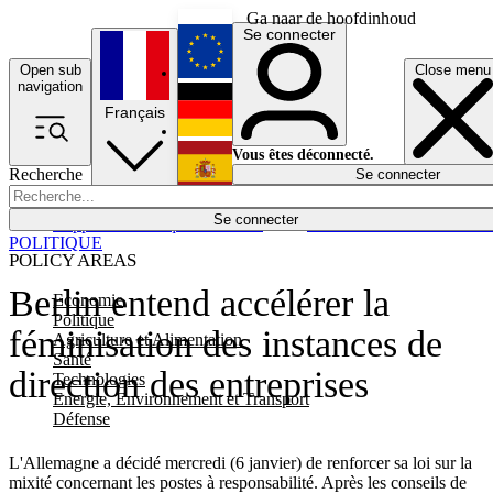
Ga naar de hoofdinhoud
Se connecter
Open sub
Close menu
English
navigation
Français
Deutsch
Vous êtes déconnecté.
Recherche
Se connecter
Español
Lumières éteintes
Se connecter
Rapporteur
Politique
Économie
Newsletters
Evénements
Em
POLITIQUE
POLICY AREAS
Berlin entend accélérer la
Economie
Politique
féminisation des instances de
Agriculture et Alimentation
Santé
direction des entreprises
Technologies
Energie, Environnement et Transport
Défense
L'Allemagne a décidé mercredi (6 janvier) de renforcer sa loi sur la
mixité concernant les postes à responsabilité. Après les conseils de