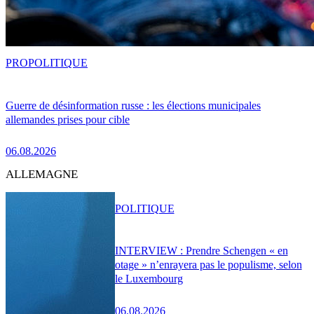
PRO
POLITIQUE
Guerre de désinformation russe : les élections municipales
allemandes prises pour cible
06.08.2026
ALLEMAGNE
POLITIQUE
INTERVIEW : Prendre Schengen « en
otage » n’enrayera pas le populisme, selon
le Luxembourg
06.08.2026