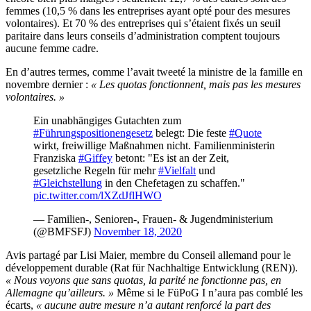
femmes (10,5 % dans les entreprises ayant opté pour des mesures
volontaires). Et 70 % des entreprises qui s’étaient fixés un seuil
paritaire dans leurs conseils d’administration comptent toujours
aucune femme cadre.
En d’autres termes, comme l’avait tweeté la ministre de la famille en
novembre dernier :
« Les quotas fonctionnent, mais pas les mesures
volontaires. »
Ein unabhängiges Gutachten zum
#Führungspositionengesetz
belegt: Die feste
#Quote
wirkt, freiwillige Maßnahmen nicht. Familienministerin
Franziska
#Giffey
betont: "Es ist an der Zeit,
gesetzliche Regeln für mehr
#Vielfalt
und
#Gleichstellung
in den Chefetagen zu schaffen."
pic.twitter.com/lXZdJflHWO
— Familien-, Senioren-, Frauen- & Jugendministerium
(@BMFSFJ)
November 18, 2020
Avis partagé par Lisi Maier, membre du Conseil allemand pour le
développement durable (Rat für Nachhaltige Entwicklung (REN)).
« Nous voyons que sans quotas, la parité ne fonctionne pas, en
Allemagne qu’ailleurs. »
Même si le FüPoG I n’aura pas comblé les
écarts,
« aucune autre mesure n’a autant renforcé la part des