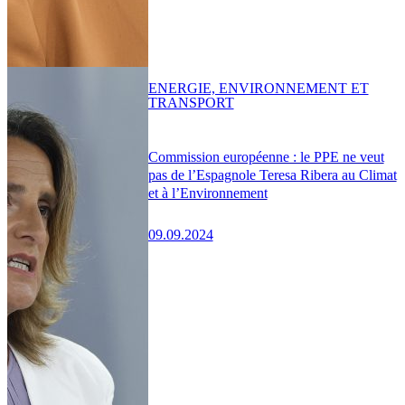
ENERGIE, ENVIRONNEMENT ET
TRANSPORT
Commission européenne : le PPE ne veut
pas de l’Espagnole Teresa Ribera au Climat
et à l’Environnement
09.09.2024