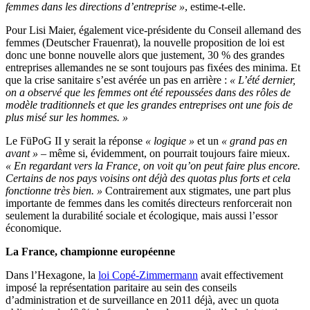
femmes dans les directions d’entreprise »
, estime-t-elle.
Pour Lisi Maier, également vice-présidente du Conseil allemand des
femmes (Deutscher Frauenrat), la nouvelle proposition de loi est
donc une bonne nouvelle alors que justement, 30 % des grandes
entreprises allemandes ne se sont toujours pas fixées des minima. Et
que la crise sanitaire s’est avérée un pas en arrière :
« L’été dernier,
on a observé que les femmes ont été repoussées dans des rôles de
modèle traditionnels et que les grandes entreprises ont une fois de
plus misé sur les hommes. »
Le FüPoG II y serait la réponse
« logique »
et un
« grand pas en
avant »
– même si, évidemment, on pourrait toujours faire mieux.
« En regardant vers la France, on voit qu’on peut faire plus encore.
Certains de nos pays voisins ont déjà des quotas plus forts et cela
fonctionne très bien. »
Contrairement aux stigmates, une part plus
importante de femmes dans les comités directeurs renforcerait non
seulement la durabilité sociale et écologique, mais aussi l’essor
économique.
La France, championne européenne
Dans l’Hexagone, la
loi Copé-Zimmermann
avait effectivement
imposé la représentation paritaire au sein des conseils
d’administration et de surveillance en 2011 déjà, avec un quota