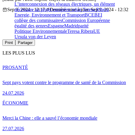
L’interconnexion des réseaux électriques, un élément
Sep 9, 2024 - 12:17
nécessaire au projet européen selon Teresa Ribera
Dernière mise à jour: Sep 9, 2024 - 12:32
Energie, Environnement et Transport
BCE
BEI
collège des commissaires
Commission Européenne
égalité des genres
Espagne
Madrid
parité
Politique Environnementale
Teresa Ribera
UE
Ursula von der Leyen
Print
Partager
LES PLUS LUS
PRO
SANTÉ
Sept pays votent contre le programme de santé de la Commission
24.07.2026
ÉCONOMIE
Merci la Chine : elle a sauvé l’économie mondiale
27.07.2026