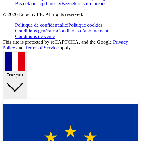
Bezoek ons op bluesky
Bezoek ons op threads
©
2026
Euractiv FR. All rights reserved.
Politique de confidentialité
Politique cookies
Conditions générales
Conditions d’abonnement
Conditions de vente
This site is protected by reCAPTCHA, and the Google
Privacy
Policy
and
Terms of Service
apply.
Français