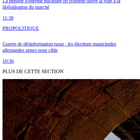
La pénurie d'énergie nucléaire en Hongrie ouvre la voie à la
libéralisation du marché
11:38
PRO
POLITIQUE
Guerre de désinformation russe : les élections municipales
allemandes prises pour cible
10:36
PLUS DE CETTE SECTION