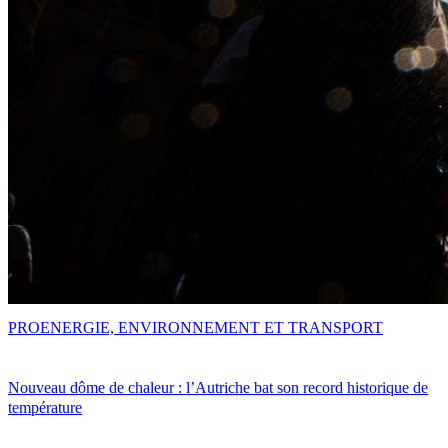
PRO
ENERGIE, ENVIRONNEMENT ET TRANSPORT
Nouveau dôme de chaleur : l’Autriche bat son record historique de
température