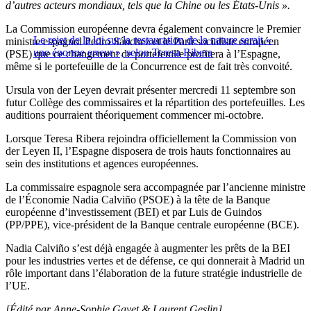
d’autres acteurs mondiaux, tels que la Chine ou les États-Unis ».
La Commission européenne devra également convaincre le Premier
Le rejet de la loi sur la restauration de la nature serait «
ministre espagnol Pedro Sánchez et le Parti socialiste européen
une énorme erreur », selon Teresa Ribera
(PSE) que ce changement de portefeuille profitera à l’Espagne,
même si le portefeuille de la Concurrence est de fait très convoité.
Ursula von der Leyen devrait présenter mercredi 11 septembre son
futur Collège des commissaires et la répartition des portefeuilles. Les
auditions pourraient théoriquement commencer mi-octobre.
Lorsque Teresa Ribera rejoindra officiellement la Commission von
der Leyen II, l’Espagne disposera de trois hauts fonctionnaires au
sein des institutions et agences européennes.
La commissaire espagnole sera accompagnée par l’ancienne ministre
de l’Économie Nadia Calviño (PSOE) à la tête de la Banque
européenne d’investissement (BEI) et par Luis de Guindos
(PP/PPE), vice-président de la Banque centrale européenne (BCE).
Nadia Calviño s’est déjà engagée à augmenter les prêts de la BEI
pour les industries vertes et de défense, ce qui donnerait à Madrid un
rôle important dans l’élaboration de la future stratégie industrielle de
l’UE.
[Édité par Anne-Sophie Gayet & Laurent Geslin]