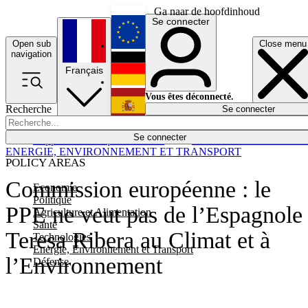
Ga naar de hoofdinhoud
Se connecter
Open sub
Close menu
English
navigation
Français
Deutsch
Vous êtes déconnecté.
Recherche
Se connecter
Español
Lumières éteintes
Se connecter
Rapporteur
Politique
Économie
Newsletters
Evénements
Em
ENERGIE, ENVIRONNEMENT ET TRANSPORT
POLICY AREAS
Commission européenne : le
Economie
Politique
PPE ne veut pas de l’Espagnole
Agriculture et Alimentation
Santé
Teresa Ribera au Climat et à
Technologies
Energie, Environnement et Transport
l’Environnement
Défense