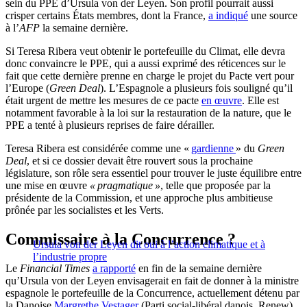
sein du PPE d’Ursula von der Leyen. Son profil pourrait aussi
crisper certains États membres, dont la France,
a indiqué
une source
à l’
AFP
la semaine dernière.
Si Teresa Ribera veut obtenir le portefeuille du Climat, elle devra
donc convaincre le PPE, qui a aussi exprimé des réticences sur le
fait que cette dernière prenne en charge le projet du Pacte vert pour
l’Europe (
Green Deal
). L’Espagnole a plusieurs fois souligné qu’il
était urgent de mettre les mesures de ce pacte
en œuvre
. Elle est
notamment favorable à la loi sur la restauration de la nature, que le
PPE a tenté à plusieurs reprises de faire dérailler.
Teresa Ribera est considérée comme une «
gardienne
» du
Green
Deal
, et si ce dossier devait être rouvert sous la prochaine
législature, son rôle sera essentiel pour trouver le juste équilibre entre
une mise en œuvre
« pragmatique »
, telle que proposée par la
présidente de la Commission, et une approche plus ambitieuse
prônée par les socialistes et les Verts.
Commissaire à la Concurrence ?
Ursula von der Leyen dit oui à l’action climatique et à
l’industrie propre
Le
Financial Times
a rapporté
en fin de la semaine dernière
qu’Ursula von der Leyen envisagerait en fait de donner à la ministre
espagnole le portefeuille de la Concurrence, actuellement détenu par
la Danoise
Margrethe Vestager
(Parti social-libéral danois, Renew).