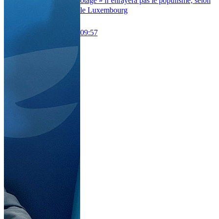
otage » n’enrayera pas le populisme, selon
le Luxembourg
09:57