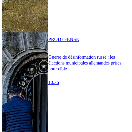
PRO
DÉFENSE
Guerre de désinformation russe : les
élections municipales allemandes prises
pour cible
10:36