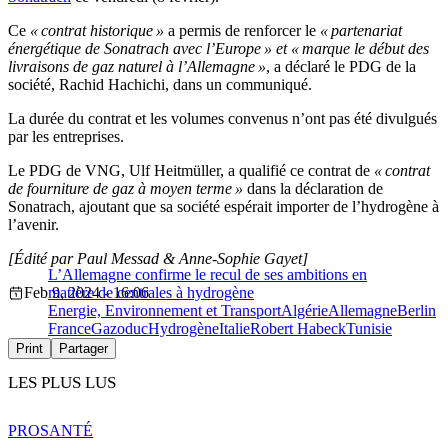
Ce
« contrat historique »
a permis de renforcer le
« partenariat
énergétique de Sonatrach avec l’Europe » et « marque le début des
livraisons de gaz naturel à l’Allemagne »
, a déclaré le PDG de la
société, Rachid Hachichi, dans un communiqué.
La durée du contrat et les volumes convenus n’ont pas été divulgués
par les entreprises.
Le PDG de VNG, Ulf Heitmüller, a qualifié ce contrat de
« contrat
de fourniture de gaz à moyen terme »
dans la déclaration de
Sonatrach, ajoutant que sa société espérait importer de l’hydrogène à
l’avenir.
[Édité par Paul Messad & Anne-Sophie Gayet]
L’Allemagne confirme le recul de ses ambitions en
Feb 9, 2024 - 16:06
matière de centrales à hydrogène
Energie, Environnement et Transport
Algérie
Allemagne
Berlin
France
Gazoduc
Hydrogène
Italie
Robert Habeck
Tunisie
Print
Partager
LES PLUS LUS
PRO
SANTÉ