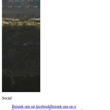
Social
Bezoek ons op facebook
Bezoek ons op x