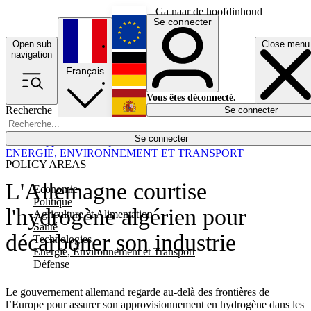
Ga naar de hoofdinhoud
Se connecter
Open sub
Close menu
English
navigation
Français
Deutsch
Vous êtes déconnecté.
Recherche
Se connecter
Español
Lumières éteintes
Se connecter
Rapporteur
Politique
Économie
Newsletters
Evénements
Em
ENERGIE, ENVIRONNEMENT ET TRANSPORT
POLICY AREAS
L'Allemagne courtise
Economie
Politique
l'hydrogène algérien pour
Agriculture et Alimentation
Santé
décarboner son industrie
Technologies
Energie, Environnement et Transport
Défense
Le gouvernement allemand regarde au-delà des frontières de
l’Europe pour assurer son approvisionnement en hydrogène dans les