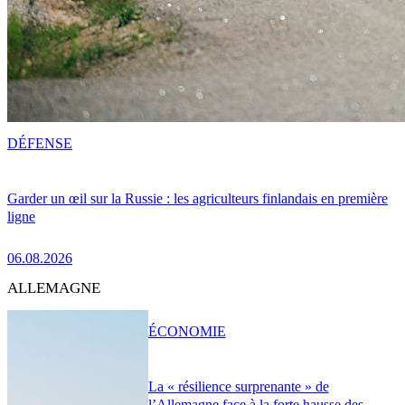
DÉFENSE
Garder un œil sur la Russie : les agriculteurs finlandais en première
ligne
06.08.2026
ALLEMAGNE
ÉCONOMIE
La « résilience surprenante » de
l’Allemagne face à la forte hausse des