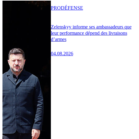
PRO
DÉFENSE
Zelenskyy informe ses ambassadeurs que
leur performance dépend des livraisons
d’armes
04.08.2026