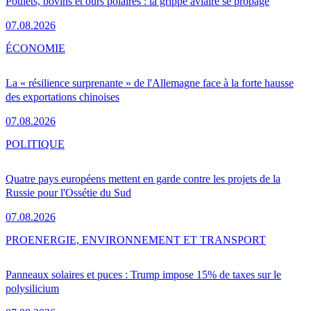
Poulets, bovins et ours polaires : la grippe aviaire se propage
07.08.2026
ÉCONOMIE
La « résilience surprenante » de l'Allemagne face à la forte hausse
des exportations chinoises
07.08.2026
POLITIQUE
Quatre pays européens mettent en garde contre les projets de la
Russie pour l'Ossétie du Sud
07.08.2026
PRO
ENERGIE, ENVIRONNEMENT ET TRANSPORT
Panneaux solaires et puces : Trump impose 15% de taxes sur le
polysilicium