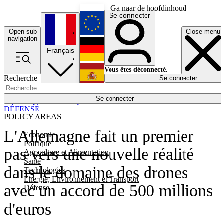
Ga naar de hoofdinhoud
Se connecter
Open sub
Close menu
English
navigation
Français
Deutsch
Vous êtes déconnecté.
Recherche
Se connecter
Español
Lumières éteintes
Se connecter
Rapporteur
Politique
Économie
Newsletters
Evénements
Em
DÉFENSE
POLICY AREAS
L'Allemagne fait un premier
Economie
Politique
pas vers une nouvelle réalité
Agriculture et Alimentation
Santé
dans le domaine des drones
Technologies
Energie, Environnement et Transport
avec un accord de 500 millions
Défense
d'euros