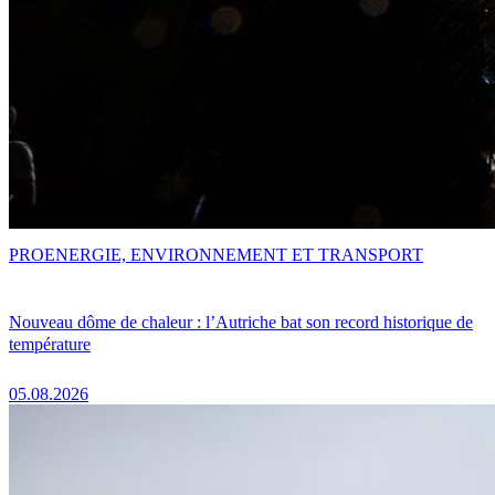
PRO
ENERGIE, ENVIRONNEMENT ET TRANSPORT
Nouveau dôme de chaleur : l’Autriche bat son record historique de
température
05.08.2026