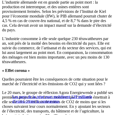
L’industrie allemande est en grande partie au point mort : la
production est interrompue, et des usines entières sont
provisoirement fermées. Selon les prévisions de l’Institut de Kiel
pour l’économie mondiale (IfW), le PIB allemand pourrait chuter de
4,5 % en cas de couvre-feu national, et de 8,7 % dans le pire des
cas. Cela devrait avoir un impact massif sur la demande d’électricité
du pays.
L’industrie consomme à elle seule quelque 230 térawattheures par
an, soit près de la moitié des besoins en électricité du pays. Elle est
suivie du commerce, de l’artisanat et du secteur des services, qui est
lui aussi largement au point mort. En comparaison, la consommation
des ménages est bien moins importante, avec un peu moins de 130
térawattheures.
« Effet corona »
Quelles pourraient être les conséquences de cette situation pour le
marché de l’électricité et les émissions de CO2 qui y sont liées ?
Le 20 mars, le groupe de réflexion Agora Energiewende a publié ses
Les pays de la zone euro mobilisent 120 milliards
premières projections. Celles-ci montrent que l’industrie émettrait à
d’euros contre le coronavirus
elle seule 10 à 25 millions de tonnes de CO2 de moins que si les
choses suivaient leur cours normalement. En y ajoutant les secteurs
de l’électricité, des transports, du bâtiment et de l’agriculture, la