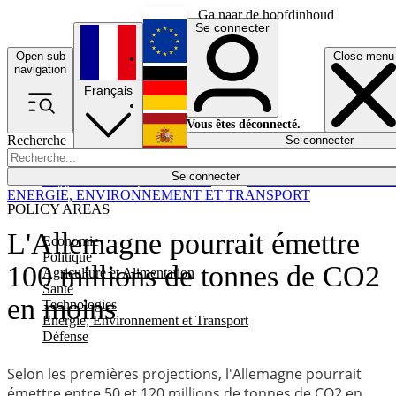
Ga naar de hoofdinhoud
Se connecter
Open sub
Close menu
English
navigation
Français
Deutsch
Vous êtes déconnecté.
Recherche
Se connecter
Español
Lumières éteintes
Se connecter
Rapporteur
Politique
Économie
Newsletters
Evénements
Em
ENERGIE, ENVIRONNEMENT ET TRANSPORT
POLICY AREAS
L'Allemagne pourrait émettre
Economie
Politique
100 millions de tonnes de CO2
Agriculture et Alimentation
Santé
en moins
Technologies
Energie, Environnement et Transport
Défense
Selon les premières projections, l'Allemagne pourrait
émettre entre 50 et 120 millions de tonnes de CO2 en