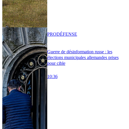
PRO
DÉFENSE
Guerre de désinformation russe : les
élections municipales allemandes prises
pour cible
10:36