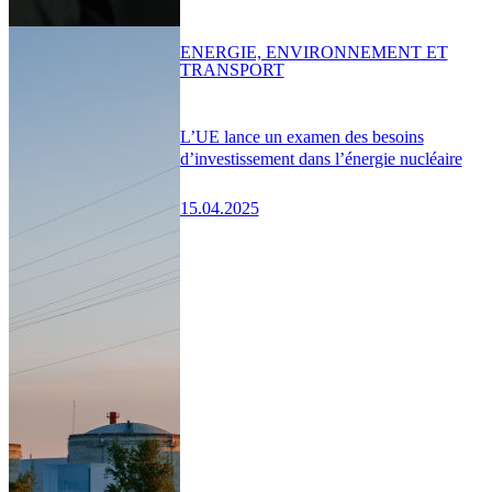
ENERGIE, ENVIRONNEMENT ET
TRANSPORT
L’UE lance un examen des besoins
d’investissement dans l’énergie nucléaire
15.04.2025