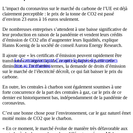
L’impact du coronavirus sur le marché du carbone de l’UE est déjà
clairement perceptible : le prix de la tonne de CO2 est passé
d’environ 23 euros à 16 euros seulement.
De nombreuses entreprises s’attendent à une baisse significative de
leur production en raison de la pandémie et vendent leurs crédits
d’émission de CO2 afin d’augmenter leurs liquidités, explique
Hanns Koenig de la société de conseil Aurora Energy Research.
Il ajoute que « les certificats d’émission peuvent rapidement être
La Commission tente d’assurer la survie des entreprises
transformés en argent liquide, ce qui explique en partie cette
face au coronavirus
diminution ». En d’autres termes, la demande de droits d’émission
sur le marché de l’électricité décroît, ce qui fait baisser le prix du
carbone.
En outre, les centrales à charbon sont également soumises à une
forte concurrence de la part des centrales à gaz, car le prix de ce
dernier est historiquement bas, indépendamment de la pandémie de
coronavirus.
C’est une bonne chose pour l’environnement, car le gaz naturel émet
moitié moins de CO2 que le charbon.
« En ce moment, le marché évolue de manière très défavorable aux