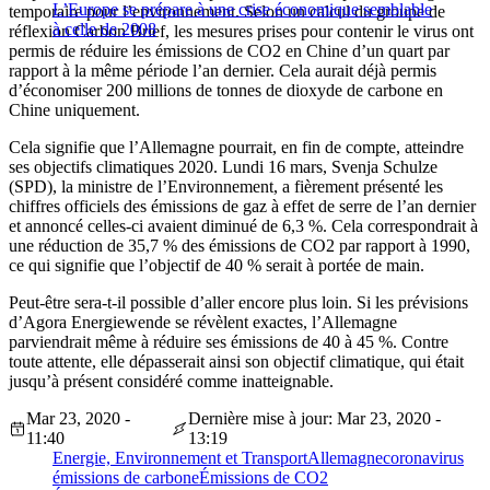
L’Europe se prépare à une crise économique semblable
temporaire pour l’environnement. Selon un calcul du groupe de
à celle de 2008
réflexion Carbon Brief, les mesures prises pour contenir le virus ont
permis de réduire les émissions de CO2 en Chine d’un quart par
rapport à la même période l’an dernier. Cela aurait déjà permis
d’économiser 200 millions de tonnes de dioxyde de carbone en
Chine uniquement.
Cela signifie que l’Allemagne pourrait, en fin de compte, atteindre
ses objectifs climatiques 2020. Lundi 16 mars, Svenja Schulze
(SPD), la ministre de l’Environnement, a fièrement présenté les
chiffres officiels des émissions de gaz à effet de serre de l’an dernier
et annoncé celles-ci avaient diminué de 6,3 %. Cela correspondrait à
une réduction de 35,7 % des émissions de CO2 par rapport à 1990,
ce qui signifie que l’objectif de 40 % serait à portée de main.
Peut-être sera-t-il possible d’aller encore plus loin. Si les prévisions
d’Agora Energiewende se révèlent exactes, l’Allemagne
parviendrait même à réduire ses émissions de 40 à 45 %. Contre
toute attente, elle dépasserait ainsi son objectif climatique, qui était
jusqu’à présent considéré comme inatteignable.
Mar 23, 2020 -
Dernière mise à jour: Mar 23, 2020 -
11:40
13:19
Energie, Environnement et Transport
Allemagne
coronavirus
émissions de carbone
Émissions de CO2