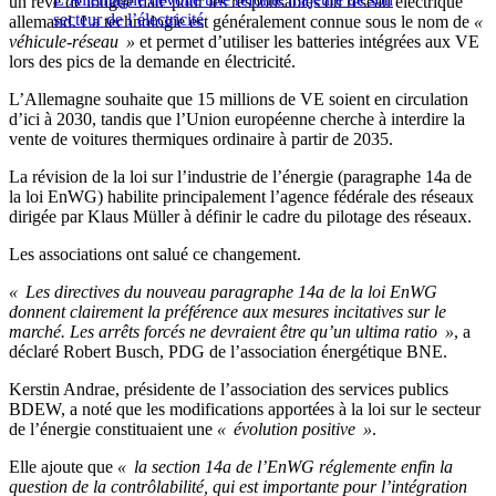
un rêve de longue date pour les responsables du réseau électrique
secteur de l’électricité
allemand. La technologie est généralement connue sous le nom de
«
véhicule-réseau »
et permet d’utiliser les batteries intégrées aux VE
lors des pics de la demande en électricité.
L’Allemagne souhaite que 15 millions de VE soient en circulation
d’ici à 2030, tandis que l’Union européenne cherche à interdire la
vente de voitures thermiques ordinaire à partir de 2035.
La révision de la loi sur l’industrie de l’énergie (paragraphe 14a de
la loi EnWG) habilite principalement l’agence fédérale des réseaux
dirigée par Klaus Müller à définir le cadre du pilotage des réseaux.
Les associations ont salué ce changement.
« Les directives du nouveau paragraphe 14a de la loi EnWG
donnent clairement la préférence aux mesures incitatives sur le
marché. Les arrêts forcés ne devraient être qu’un ultima ratio »
, a
déclaré Robert Busch, PDG de l’association énergétique BNE.
Kerstin Andrae, présidente de l’association des services publics
BDEW, a noté que les modifications apportées à la loi sur le secteur
de l’énergie constituaient une
« évolution positive »
.
Elle ajoute que
« la section 14a de l’EnWG réglemente enfin la
question de la contrôlabilité, qui est importante pour l’intégration