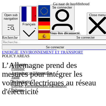
Ga naar de hoofdinhoud
Se connecter
Open sub
Close menu
English
navigation
Français
Deutsch
Vous êtes déconnecté.
Recherche
Se connecter
Español
Lumières éteintes
Se connecter
Rapporteur
Politique
Économie
Newsletters
Evénements
Em
ENERGIE, ENVIRONNEMENT ET TRANSPORT
POLICY AREAS
L’Allemagne prend des
Economie
Politique
mesures pour intégrer les
Agriculture et Alimentation
Santé
voitures électriques au réseau
Technologies
Energie, Environnement et Transport
d'électricité
Défense