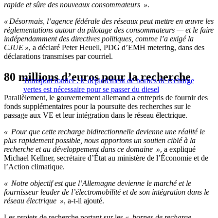
rapide et sûre des nouveaux consommateurs »
.
« Désormais, l’agence fédérale des réseaux peut mettre en œuvre les
réglementations autour du pilotage des consommateurs — et le faire
indépendamment des directives politiques, comme l’a exigé la
CJUE »
, a déclaré Peter Heuell, PDG d’EMH metering, dans des
déclarations transmises par courriel.
80 millions d’euros pour la recherche
Transport routier : le déploiement de bornes de recharge
vertes est nécessaire pour se passer du diesel
Parallèlement, le gouvernement allemand a entrepris de fournir des
fonds supplémentaires pour la poursuite des recherches sur le
passage aux VE et leur intégration dans le réseau électrique.
« Pour que cette recharge bidirectionnelle devienne une réalité le
plus rapidement possible, nous apportons un soutien ciblé à la
recherche et au développement dans ce domaine »
, a expliqué
Michael Kellner, secrétaire d’État au ministère de l’Économie et de
l’Action climatique.
« Notre objectif est que l’Allemagne devienne le marché et le
fournisseur leader de l’électromobilité et de son intégration dans le
réseau électrique »
, a-t-il ajouté.
Les projets de recherche portant sur les
« bornes de recharge