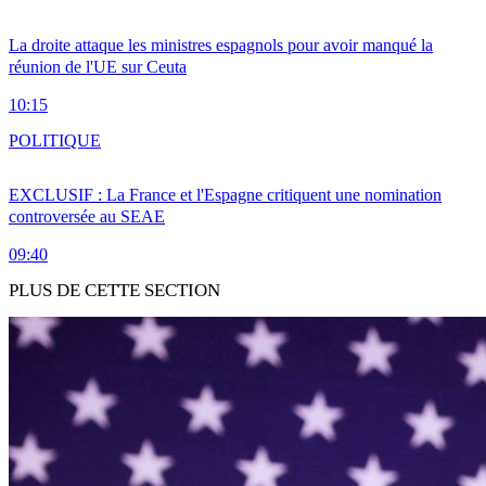
La droite attaque les ministres espagnols pour avoir manqué la
réunion de l'UE sur Ceuta
10:15
POLITIQUE
EXCLUSIF : La France et l'Espagne critiquent une nomination
controversée au SEAE
09:40
PLUS DE CETTE SECTION