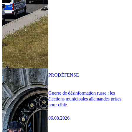
PRO
DÉFENSE
Guerre de désinformation russe : les
élections municipales allemandes prises
pour cible
06.08.2026