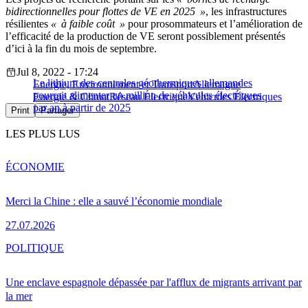
bidirectionnelles pour flottes de VE en 2025 »
, les infrastructures
résilientes
« à faible coût »
pour prosommateurs et l’amélioration de
l’efficacité de la production de VE seront possiblement présentés
d’ici à la fin du mois de septembre.
Jul 8, 2022 - 17:24
Le lithium des centrales géothermiques allemandes
Energie, Environnement et Transport
Allemagne
pourrait alimenter un million de véhicules électriques
Energie & Climat
Réseau Électrique
Véhicules Électriques
par an à partir de 2025
Print
Partager
LES PLUS LUS
ÉCONOMIE
Merci la Chine : elle a sauvé l’économie mondiale
27.07.2026
POLITIQUE
Une enclave espagnole dépassée par l'afflux de migrants arrivant par
la mer