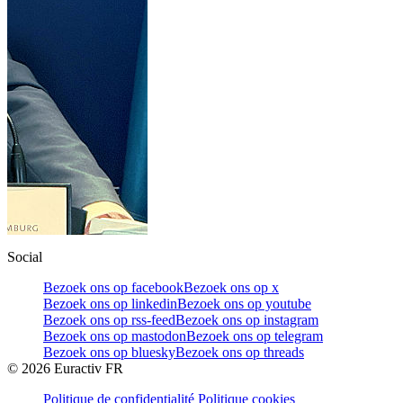
Social
Bezoek ons op facebook
Bezoek ons op x
Bezoek ons op linkedin
Bezoek ons op youtube
Bezoek ons op rss-feed
Bezoek ons op instagram
Bezoek ons op mastodon
Bezoek ons op telegram
Bezoek ons op bluesky
Bezoek ons op threads
©
2026
Euractiv FR
Politique de confidentialité
Politique cookies