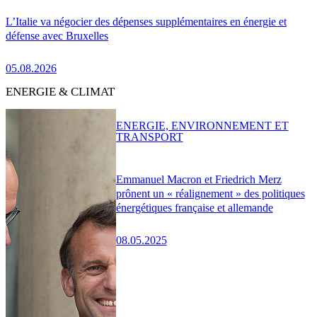
L’Italie va négocier des dépenses supplémentaires en énergie et
défense avec Bruxelles
05.08.2026
ENERGIE & CLIMAT
ENERGIE, ENVIRONNEMENT ET
TRANSPORT
Emmanuel Macron et Friedrich Merz
prônent un « réalignement » des politiques
énergétiques française et allemande
08.05.2025