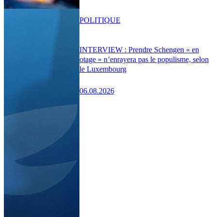
POLITIQUE
INTERVIEW : Prendre Schengen « en
otage » n’enrayera pas le populisme, selon
le Luxembourg
06.08.2026