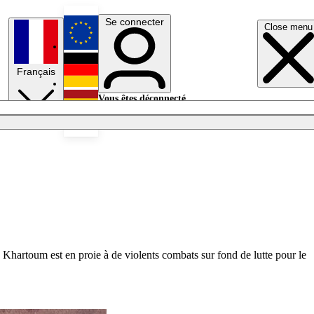
Se connecter
Close menu
English
Français
Deutsch
Vous êtes déconnecté.
Se connecter
Español
Lumières éteintes
e Khartoum est en proie à de violents combats sur fond de lutte pour le