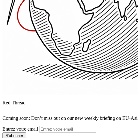
Red Thread
Coming soon: Don’t miss out on our new weekly briefing on EU-Asia 
Entrez votre email
S'abonner