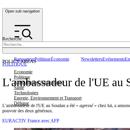
Open sub navigation
Recherche
Rapporteur
Politique
Économie
Newsletters
Evénements
Em
POLICY AREAS
POLITIQUE
Economie
Politique
L'ambassadeur de l'UE au S
Agriculture et Alimentation
Santé
Technologies
Energie, Environnement et Transport
Défense
L'ambassadeur de l'UE au Soudan a été «
agressé
» chez lui, a annon
pouvoir des deux généraux.
EURACTIV France avec AFP