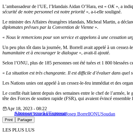
L’ambassadeur de l’UE, l’Irlandais Aidan O’Hara, est «
OK
», a indi
sécurité de notre personnel est notre priorité
», a-t-elle souligné.
Le ministre des Affaires étrangères irlandais, Micheal Martin, a décl
diplomates prévues par la Convention de Vienne
».
«
Nous le remercions pour son service et appelons à une cessation ur
Un peu plus tôt dans la journée, M. Borrell avait appelé à un cessez-l
humanitaire et à encourager le dialogue
», avait-il ajouté.
Selon l’ONU, plus de 185 personnes ont été tuées et 1 800 blessées ces
«
La situation est très changeante. Il est difficile d’évaluer dans quel 
Les Nations unies ont appelé à un cessez-le-feu immédiat et des orga
Le conflit était latent depuis des semaines entre le chef de l’armée,
tête des Forces de soutien rapide (FSR), qui avaient évincé ensemble l
Apr 18, 2023 - 08:22
Abonnez-vous à l’Expresso
Politique
Chine
International
Josep Borrell
ONU
Soudan
Print
Partager
LES PLUS LUS