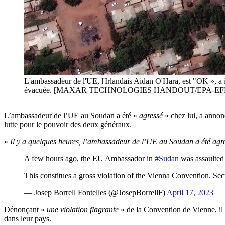
L'ambassadeur de l'UE, l'Irlandais Aidan O'Hara, est "OK », a i
évacuée. [MAXAR TECHNOLOGIES HANDOUT/EPA-EF
L’ambassadeur de l’UE au Soudan a été «
agressé
» chez lui, a annon
lutte pour le pouvoir des deux généraux.
«
Il y a quelques heures, l’ambassadeur de l’UE au Soudan a été agr
A few hours ago, the EU Ambassador in
#Sudan
was assaulted 
This constitues a gross violation of the Vienna Convention. Secu
— Josep Borrell Fontelles (@JosepBorrellF)
April 17, 2023
Dénonçant «
une violation flagrante
» de la Convention de Vienne, il a
dans leur pays.