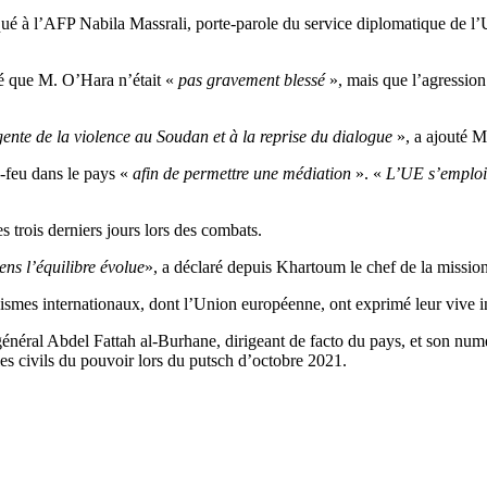
qué à l’AFP Nabila Massrali, porte-parole du service diplomatique de l’
aré que M. O’Hara n’était «
pas gravement blessé
», mais que l’agression
gente de la violence au Soudan et à la reprise du dialogue
», a ajouté M
e-feu dans le pays «
afin de permettre une médiation
». «
L’UE s’emploie
 trois derniers jours lors des combats.
sens l’équilibre évolue
», a déclaré depuis Khartoum le chef de la missi
nismes internationaux, dont l’Union européenne, ont exprimé leur vive i
 le général Abdel Fattah al-Burhane, dirigeant de facto du pays, et son
es civils du pouvoir lors du putsch d’octobre 2021.