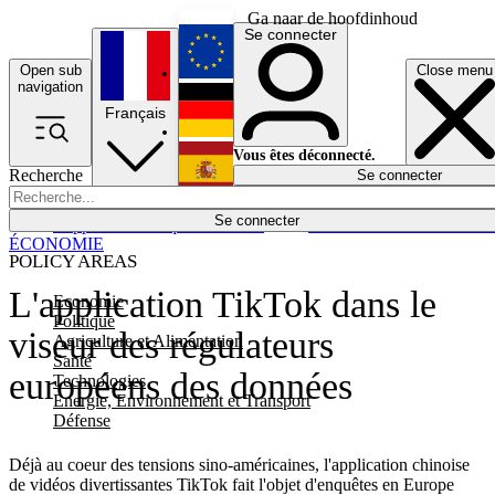
Ga naar de hoofdinhoud
Se connecter
Open sub
Close menu
English
navigation
Français
Deutsch
Vous êtes déconnecté.
Recherche
Se connecter
Español
Lumières éteintes
Se connecter
Rapporteur
Politique
Économie
Newsletters
Evénements
Em
ÉCONOMIE
POLICY AREAS
L'application TikTok dans le
Economie
Politique
viseur des régulateurs
Agriculture et Alimentation
Santé
européens des données
Technologies
Energie, Environnement et Transport
Défense
Déjà au coeur des tensions sino-américaines, l'application chinoise
de vidéos divertissantes TikTok fait l'objet d'enquêtes en Europe