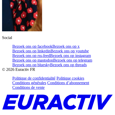
Social
Bezoek ons op facebook
Bezoek ons op x
Bezoek ons op linkedin
Bezoek ons op youtube
Bezoek ons op rss-feed
Bezoek ons op instagram
Bezoek ons op mastodon
Bezoek ons op telegram
Bezoek ons op bluesky
Bezoek ons op threads
©
2026
Euractiv FR
Politique de confidentialité
Politique cookies
Conditions générales
Conditions d’abonnement
Conditions de vente