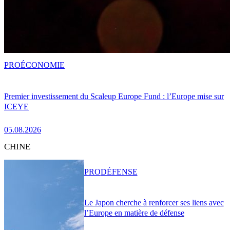
PRO
ÉCONOMIE
Premier investissement du Scaleup Europe Fund : l’Europe mise sur
ICEYE
05.08.2026
CHINE
PRO
DÉFENSE
Le Japon cherche à renforcer ses liens avec
l’Europe en matière de défense