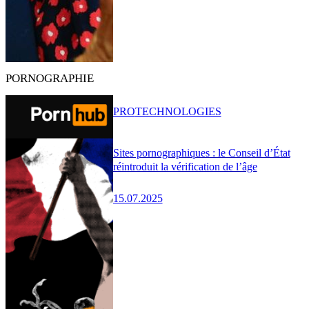
PORNOGRAPHIE
PRO
TECHNOLOGIES
Sites pornographiques : le Conseil d’État
réintroduit la vérification de l’âge
15.07.2025