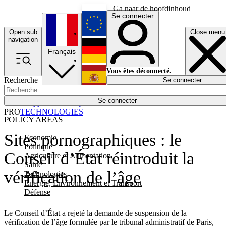
Ga naar de hoofdinhoud
Se connecter
Open sub
Close menu
English
navigation
Français
Deutsch
Vous êtes déconnecté.
Recherche
Se connecter
Español
Lumières éteintes
Se connecter
Rapporteur
Politique
Économie
Newsletters
Evénements
Em
PRO
TECHNOLOGIES
POLICY AREAS
Sites pornographiques : le
Economie
Politique
Conseil d’État réintroduit la
Agriculture et Alimentation
Santé
vérification de l’âge
Technologies
Energie, Environnement et Transport
Défense
Le Conseil d’État a rejeté la demande de suspension de la
vérification de l’âge formulée par le tribunal administratif de Paris,