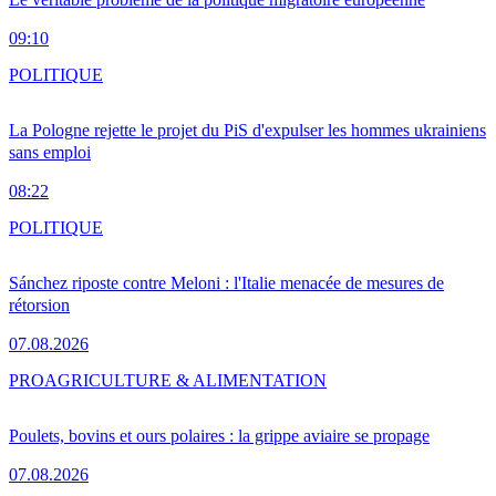
09:10
POLITIQUE
La Pologne rejette le projet du PiS d'expulser les hommes ukrainiens
sans emploi
08:22
POLITIQUE
Sánchez riposte contre Meloni : l'Italie menacée de mesures de
rétorsion
07.08.2026
PRO
AGRICULTURE & ALIMENTATION
Poulets, bovins et ours polaires : la grippe aviaire se propage
07.08.2026