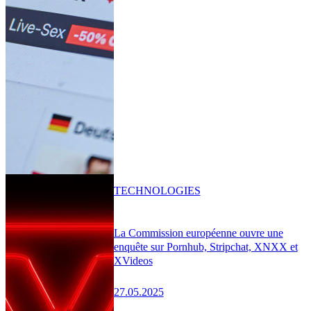
TECHNOLOGIES
La Commission européenne ouvre une
enquête sur Pornhub, Stripchat, XNXX et
XVideos
27.05.2025