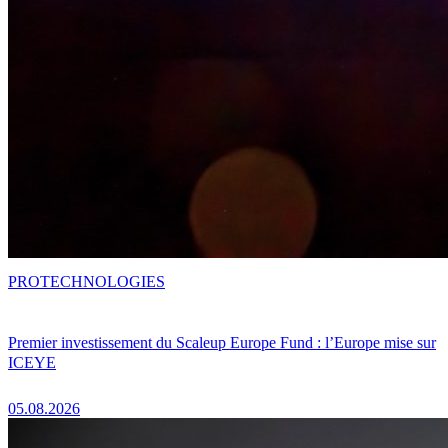
PRO
TECHNOLOGIES
Premier investissement du Scaleup Europe Fund : l’Europe mise sur
ICEYE
05.08.2026