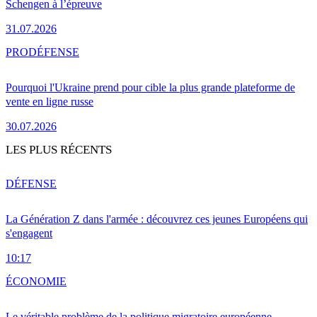
Schengen à l’épreuve
31.07.2026
PRO
DÉFENSE
Pourquoi l'Ukraine prend pour cible la plus grande plateforme de
vente en ligne russe
30.07.2026
LES PLUS RÉCENTS
DÉFENSE
La Génération Z dans l'armée : découvrez ces jeunes Européens qui
s'engagent
10:17
ÉCONOMIE
Le véritable problème de la politique migratoire européenne