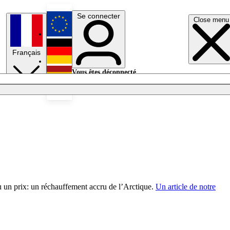
Se connecter
Close menu
English
Français
Deutsch
Vous êtes déconnecté.
Se connecter
Español
Lumières éteintes
eu un prix: un réchauffement accru de l’Arctique.
Un article de notre