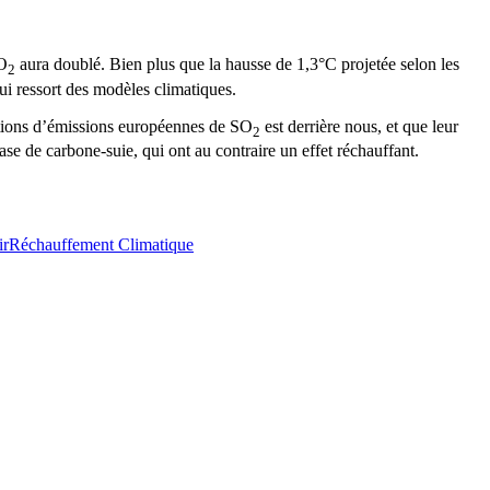
CO
aura doublé. Bien plus que la hausse de 1,3°C projetée selon les
2
qui ressort des modèles climatiques.
ctions d’émissions européennes de SO
est derrière nous, et que leur
2
base de carbone-suie, qui ont au contraire un effet réchauffant.
ir
Réchauffement Climatique