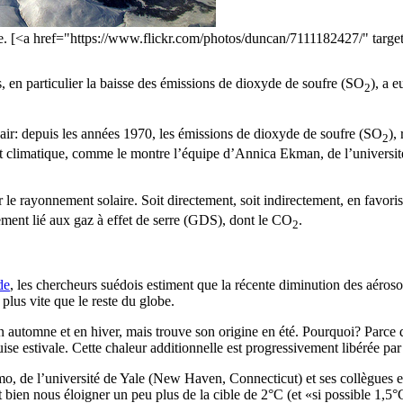
ique. [<a href="https://www.flickr.com/photos/duncan/7111182427/" ta
s, en particulier la baisse des émissions de dioxyde de soufre (SO
), a 
2
 l’air: depuis les années 1970, les émissions de dioxyde de soufre (SO
),
2
ent climatique, comme le montre l’équipe d’Annica Ekman, de l’univers
ter le rayonnement solaire. Soit directement, soit indirectement, en favor
ement lié aux gaz à effet de serre (GDS), dont le CO
.
2
de
, les chercheurs suédois estiment que la récente diminution des aérosol
plus vite que le reste du globe.
 en automne et en hiver, mais trouve son origine en été. Pourquoi? Parce 
ise estivale. Cette chaleur additionnelle est progressivement libérée par 
mo, de l’université de Yale (New Haven, Connecticut) et ses collègues 
t bien nous éloigner un peu plus de la cible de 2°C (et «si possible 1,