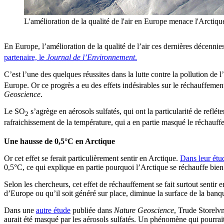
L'amélioration de la qualité de l'air en Europe menace l'Arct
En Europe, l’amélioration de la qualité de l’air ces dernières décennie
partenaire, le
Journal de l’Environnement
.
C’est l’une des quelques réussites dans la lutte contre la pollution de
Europe. Or ce progrès a eu des effets indésirables sur le réchauffem
Geoscience
.
Le SO
s’agrège en aérosols sulfatés, qui ont la particularité de reflé
2
rafraichissement de la température, qui a en partie masqué le réchauff
Une hausse de 0,5°C en Arctique
Or cet effet se ferait particulièrement sentir en Arctique.
Dans leur étu
0,5°C, ce qui explique en partie pourquoi l’Arctique se réchauffe bien 
Selon les chercheurs, cet effet de réchauffement se fait surtout sentir
d’Europe ou qu’il soit généré sur place, diminue la surface de la banqu
Dans une
autre étude
publiée dans
Nature Geoscience
, Trude Storelv
aurait été masqué par les aérosols sulfatés. Un phénomène qui pourrai