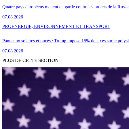
Quatre pays européens mettent en garde contre les projets de la Russi
07.08.2026
PRO
ENERGIE, ENVIRONNEMENT ET TRANSPORT
Panneaux solaires et puces : Trump impose 15% de taxes sur le polysi
07.08.2026
PLUS DE CETTE SECTION