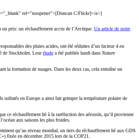
rget="_blank" rel="noopener">[Duncan C/Flickr]</a>]
eu un prix: un réchauffement accru de l’Arctique.
Un article de notre
 responsables des pluies acides, ont été réduites d’un facteur 4 en
ité de Stockholm. Leur
étude
a été publiée lundi dans
Nature
isant la formation de nuages. Dans les deux cas, cela entraîne un
s sulfatés en Europe a ainsi fait grimper la température polaire de
que ce réchauffement lié à la raréfaction des aérosols, qu’il provienne
l’océan aux saisons les plus froides.
estiment qu’au niveau mondial, un tiers du réchauffement lié aux GDS
5°C») fixée en décembre 2015 lors de la COP21.