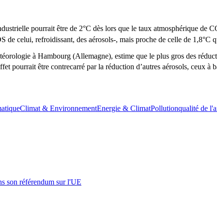
industrielle pourrait être de 2°C dès lors que le taux atmosphérique de 
DS de celui, refroidissant, des aérosols-, mais proche de celle de 1,8°C 
météorologie à Hambourg (Allemagne), estime que le plus gros des rédu
ffet pourrait être contrecarré par la réduction d’autres aérosols, ceux à 
atique
Climat & Environnement
Energie & Climat
Pollution
qualité de l'a
s son référendum sur l'UE