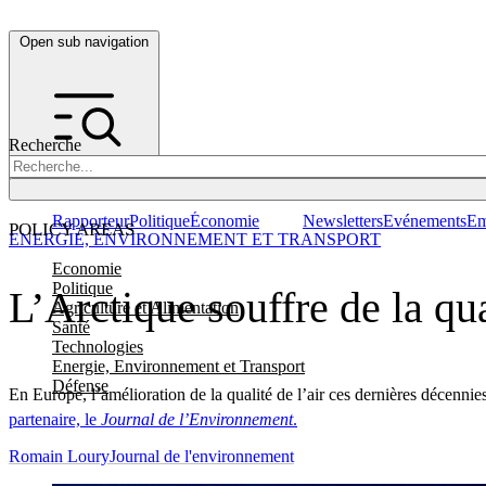
Open sub navigation
Recherche
Rapporteur
Politique
Économie
Newsletters
Evénements
Em
POLICY AREAS
ENERGIE, ENVIRONNEMENT ET TRANSPORT
Economie
Politique
L’Arctique souffre de la qua
Agriculture et Alimentation
Santé
Technologies
Energie, Environnement et Transport
Défense
En Europe, l’amélioration de la qualité de l’air ces dernières décennie
partenaire, le
Journal de l’Environnement
.
Romain Loury
Journal de l'environnement