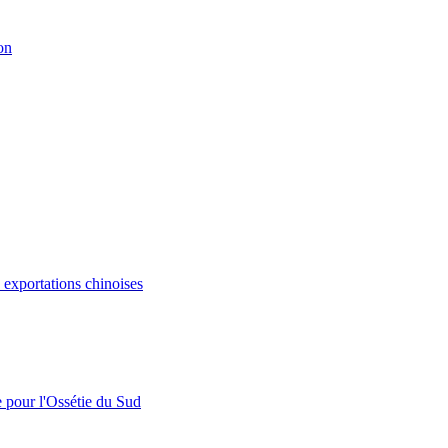
on
s exportations chinoises
e pour l'Ossétie du Sud