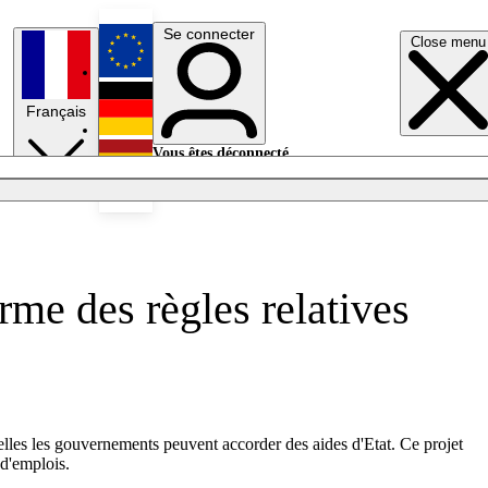
Se connecter
Close menu
English
Français
Deutsch
Vous êtes déconnecté.
Se connecter
Español
Lumières éteintes
orme des règles relatives
elles les gouvernements peuvent accorder des aides d'Etat. Ce projet
 d'emplois.