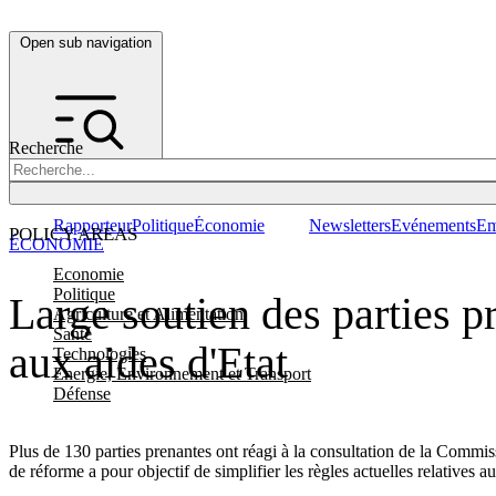
Open sub navigation
Recherche
Rapporteur
Politique
Économie
Newsletters
Evénements
Em
POLICY AREAS
ÉCONOMIE
Economie
Politique
Large soutien des parties pr
Agriculture et Alimentation
Santé
aux aides d'Etat
Technologies
Energie, Environnement et Transport
Défense
Plus de 130 parties prenantes ont réagi à la consultation de la Commi
de réforme a pour objectif de simplifier les règles actuelles relatives a