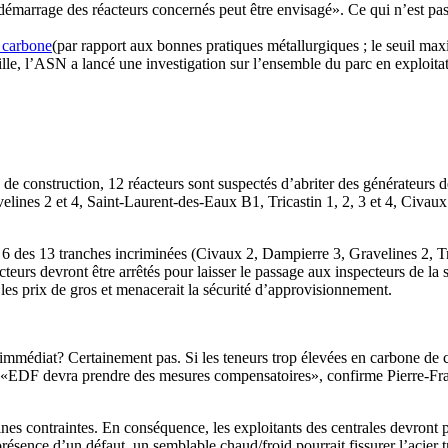
edémarrage des réacteurs concernés peut être envisagé». Ce qui n’est p
e carbone
(par rapport aux bonnes pratiques métallurgiques ; le seuil ma
le, l’ASN a lancé une investigation sur l’ensemble du parc en exploitatio
de construction, 12 réacteurs sont suspectés d’abriter des générateurs d
ines 2 et 4, Saint-Laurent-des-Eaux B1, Tricastin 1, 2, 3 et 4, Civaux 1
r 6 des 13 tranches incriminées (Civaux 2, Dampierre 3, Gravelines 2, Tri
cteurs devront être arrêtés pour laisser le passage aux inspecteurs de 
 les prix de gros et menacerait la sécurité d’approvisionnement.
mmédiat? Certainement pas. Si les teneurs trop élevées en carbone de cer
 «EDF devra prendre des mesures compensatoires», confirme Pierre-Franc
aines contraintes. En conséquence, les exploitants des centrales devron
ésence d’un défaut, un semblable chaud/froid pourrait fissurer l’acier 