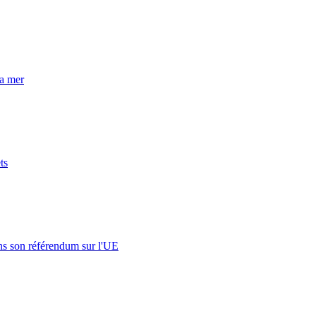
la mer
ts
s son référendum sur l'UE