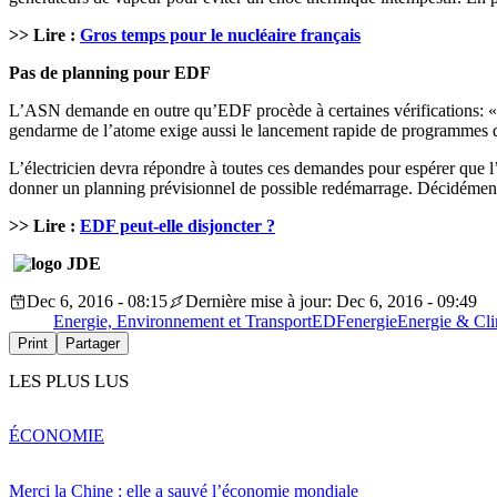
>> Lire :
Gros temps pour le nucléaire français
Pas de planning pour EDF
L’ASN demande en outre qu’EDF procède à certaines vérifications: «des
gendarme de l’atome exige aussi le lancement rapide de programmes d’e
L’électricien devra répondre à toutes ces demandes pour espérer que l’
donner un planning prévisionnel de possible redémarrage. Décidément
>> Lire :
EDF peut-elle disjoncter ?
Dec 6, 2016 - 08:15
Dernière mise à jour: Dec 6, 2016 - 09:49
Energie, Environnement et Transport
EDF
energie
Energie & Cl
Print
Partager
LES PLUS LUS
ÉCONOMIE
Merci la Chine : elle a sauvé l’économie mondiale