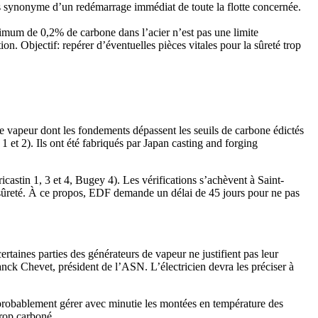
as synonyme d’un redémarrage immédiat de toute la flotte concernée.
ximum de 0,2% de carbone dans l’acier n’est pas une limite
n. Objectif: repérer d’éventuelles pièces vitales pour la sûreté trop
e vapeur dont les fondements dépassent les seuils de carbone édictés
 et 2). Ils ont été fabriqués par Japan casting and forging
castin 1, 3 et 4, Bugey 4). Les vérifications s’achèvent à Saint-
la sûreté. À ce propos, EDF demande un délai de 45 jours pour ne pas
taines parties des générateurs de vapeur ne justifient pas leur
k Chevet, président de l’ASN. L’électricien devra les préciser à
t probablement gérer avec minutie les montées en température des
trop carboné.