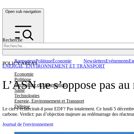
Open sub navigation
Recherche
Rapporteur
Politique
Économie
Newsletters
Evénements
Em
POLICY AREAS
ENERGIE, ENVIRONNEMENT ET TRANSPORT
Economie
Politique
L’ASN ne s’oppose pas au 
Agriculture et Alimentation
Santé
Technologies
Energie, Environnement et Transport
Défense
Le ciel s’éclaircirait-il pour EDF? Pas totalement. Ce lundi 5 décembre
carbone. Verdict: pas d’objection majeure au redémarrage des réacteu
Journal de l'environnement