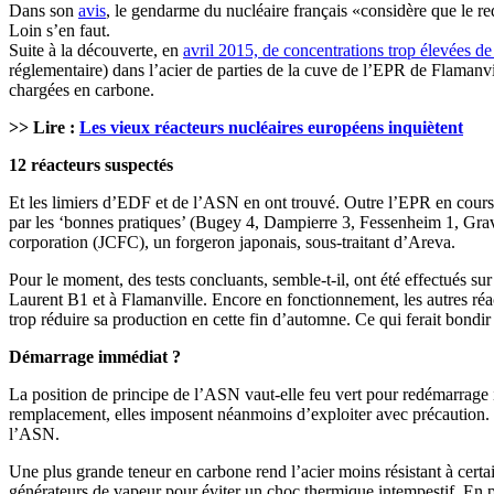
Dans son
avis
, le gendarme du nucléaire français «considère que le r
Loin s’en faut.
Suite à la découverte, en
avril 2015, de concentrations trop élevées d
réglementaire) dans l’acier de parties de la cuve de l’EPR de Flamanvil
chargées en carbone.
>> Lire :
Les vieux réacteurs nucléaires européens inquiètent
12 réacteurs suspectés
Et les limiers d’EDF et de l’ASN en ont trouvé. Outre l’EPR en cours 
par les ‘bonnes pratiques’ (Bugey 4, Dampierre 3, Fessenheim 1, Gravel
corporation (JCFC), un forgeron japonais, sous-traitant d’Areva.
Pour le moment, des tests concluants, semble-t-il, ont été effectués su
Laurent B1 et à Flamanville. Encore en fonctionnement, les autres réa
trop réduire sa production en cette fin d’automne. Ce qui ferait bondir
Démarrage immédiat ?
La position de principe de l’ASN vaut-elle feu vert pour redémarrage i
remplacement, elles imposent néanmoins d’exploiter avec précaution.
l’ASN.
Une plus grande teneur en carbone rend l’acier moins résistant à cert
générateurs de vapeur pour éviter un choc thermique intempestif. En pr