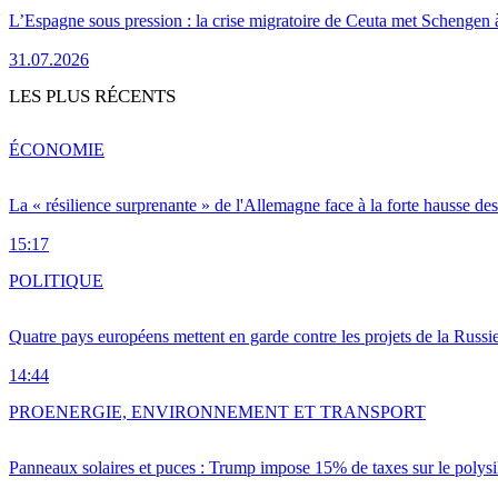
L’Espagne sous pression : la crise migratoire de Ceuta met Schengen 
31.07.2026
LES PLUS RÉCENTS
ÉCONOMIE
La « résilience surprenante » de l'Allemagne face à la forte hausse de
15:17
POLITIQUE
Quatre pays européens mettent en garde contre les projets de la Russi
14:44
PRO
ENERGIE, ENVIRONNEMENT ET TRANSPORT
Panneaux solaires et puces : Trump impose 15% de taxes sur le polysi