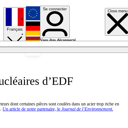
Se connecter
Close menu
English
Français
Deutsch
Vous êtes déconnecté.
Se connecter
Español
Lumières éteintes
ucléaires d’EDF
cteurs dont certaines pièces sont coulées dans un acier trop riche en
é.
Un article de notre partenaire, le
Journal de l’Environnement
.