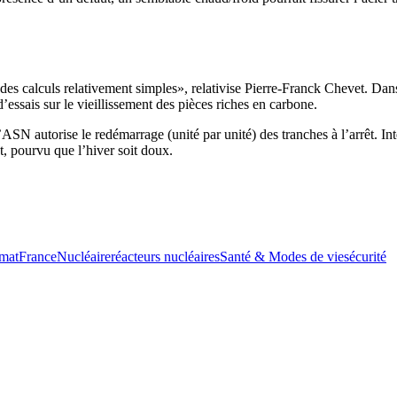
 calculs relativement simples», relativise Pierre-Franck Chevet. Dans l
ssais sur le vieillissement des pièces riches en carbone.
ASN autorise le redémarrage (unité par unité) des tranches à l’arrêt. In
, pourvu que l’hiver soit doux.
imat
France
Nucléaire
réacteurs nucléaires
Santé & Modes de vie
sécurité