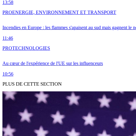
13:58
PRO
ENERGIE, ENVIRONNEMENT ET TRANSPORT
Incendies en Europe : les flammes s'apaisent au sud mais gagnent le n
11:46
PRO
TECHNOLOGIES
Au cœur de l'expérience de l'UE sur les influenceurs
10:56
PLUS DE CETTE SECTION