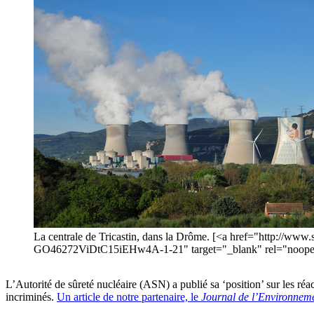
La centrale de Tricastin, dans la Drôme. [<a href="http://www.
GO46272ViDtC15iEHw4A-1-21" target="_blank" rel="noopene
L’Autorité de sûreté nucléaire (ASN) a publié sa ‘position’ sur les ré
incriminés.
Un article de notre partenaire, le
Journal de l’Environnem