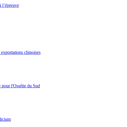
à l’épreuve
s exportations chinoises
e pour l'Ossétie du Sud
licium