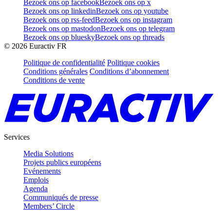
Bezoek ons op facebook
Bezoek ons op x
Bezoek ons op linkedin
Bezoek ons op youtube
Bezoek ons op rss-feed
Bezoek ons op instagram
Bezoek ons op mastodon
Bezoek ons op telegram
Bezoek ons op bluesky
Bezoek ons op threads
©
2026
Euractiv FR
Politique de confidentialité
Politique cookies
Conditions générales
Conditions d’abonnement
Conditions de vente
Services
Media Solutions
Projets publics européens
Evénements
Emplois
Agenda
Communiqués de presse
Members’ Circle