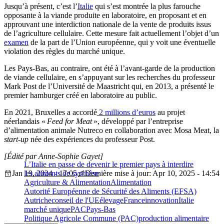
Jusqu’à présent, c’est l’
Italie
qui s’est montrée la plus farouche
opposante à la viande produite en laboratoire, en proposant et en
approuvant une interdiction nationale de la vente de produits issus
de l’agriculture cellulaire. Cette mesure fait actuellement l’objet d’un
examen
de la part de l’Union européenne, qui y voit une éventuelle
violation des règles du marché unique.
Les Pays-Bas, au contraire, ont été à l’avant-garde de la production
de viande cellulaire, en s’appuyant sur les recherches du professeur
Mark Post de l’Université de Maastricht qui, en 2013, a présenté le
premier hamburger créé en laboratoire au public.
En 2021, Bruxelles a accordé
2 millions d’euros
au projet
néerlandais «
Feed for Meat
», développé par l’entreprise
d’alimentation animale Nutreco en collaboration avec Mosa Meat, la
start-up
née des expériences du professeur Post.
[Édité par Anne-Sophie Gayet]
L’Italie en passe de devenir le premier pays à interdire
Jan 19, 2024 - 17:05
les aliments de synthèse
Dernière mise à jour: Apr 10, 2025 - 14:54
Agriculture & Alimentation
Alimentation
Autorité Européenne de Sécurité des Aliments (EFSA)
Autriche
conseil de l'UE
élevage
France
innovation
Italie
marché unique
PAC
Pays-Bas
Politique Agricole Commune (PAC)
production alimentaire