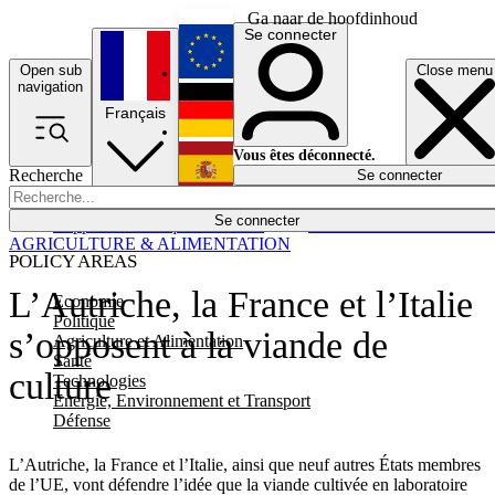
Ga naar de hoofdinhoud
Se connecter
Open sub
Close menu
English
navigation
Français
Deutsch
Vous êtes déconnecté.
Recherche
Se connecter
Español
Lumières éteintes
Se connecter
Rapporteur
Politique
Économie
Newsletters
Evénements
Em
AGRICULTURE & ALIMENTATION
POLICY AREAS
L’Autriche, la France et l’Italie
Economie
Politique
s’opposent à la viande de
Agriculture et Alimentation
Santé
culture
Technologies
Energie, Environnement et Transport
Défense
L’Autriche, la France et l’Italie, ainsi que neuf autres États membres
de l’UE, vont défendre l’idée que la viande cultivée en laboratoire