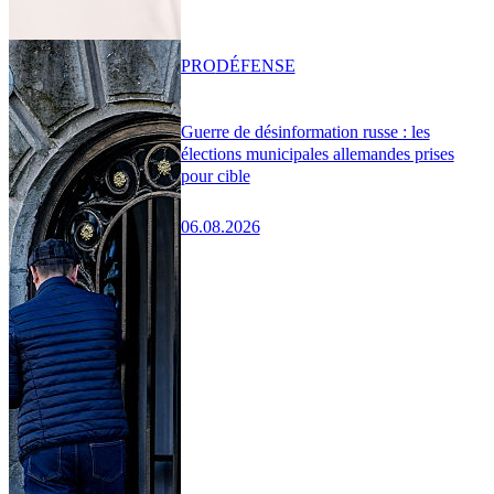
PRO
DÉFENSE
Guerre de désinformation russe : les
élections municipales allemandes prises
pour cible
06.08.2026