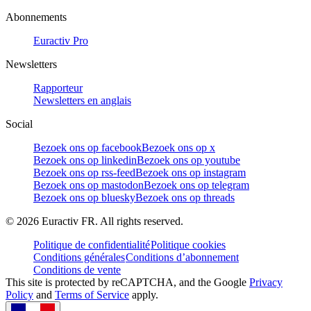
Abonnements
Euractiv Pro
Newsletters
Rapporteur
Newsletters en anglais
Social
Bezoek ons op facebook
Bezoek ons op x
Bezoek ons op linkedin
Bezoek ons op youtube
Bezoek ons op rss-feed
Bezoek ons op instagram
Bezoek ons op mastodon
Bezoek ons op telegram
Bezoek ons op bluesky
Bezoek ons op threads
©
2026
Euractiv FR. All rights reserved.
Politique de confidentialité
Politique cookies
Conditions générales
Conditions d’abonnement
Conditions de vente
This site is protected by reCAPTCHA, and the Google
Privacy
Policy
and
Terms of Service
apply.