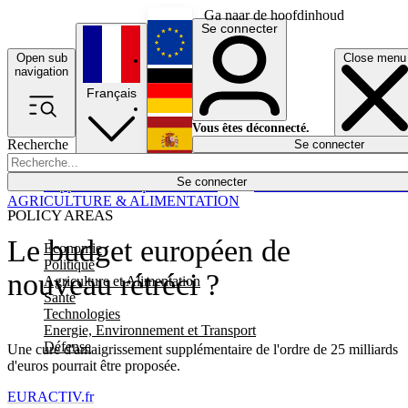
Ga naar de hoofdinhoud
Se connecter
Open sub
Close menu
English
navigation
Français
Deutsch
Vous êtes déconnecté.
Recherche
Se connecter
Español
Lumières éteintes
Se connecter
Rapporteur
Politique
Économie
Newsletters
Evénements
Em
AGRICULTURE & ALIMENTATION
POLICY AREAS
Le budget européen de
Economie
Politique
nouveau rétréci ?
Agriculture et Alimentation
Santé
Technologies
Energie, Environnement et Transport
Défense
Une cure d'amaigrissement supplémentaire de l'ordre de 25 milliards
d'euros pourrait être proposée.
EURACTIV.fr