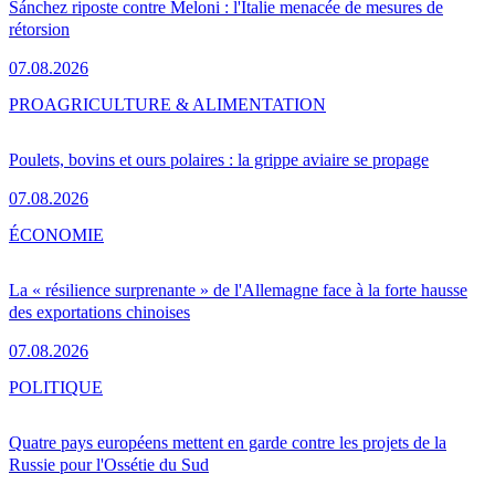
Sánchez riposte contre Meloni : l'Italie menacée de mesures de
rétorsion
07.08.2026
PRO
AGRICULTURE & ALIMENTATION
Poulets, bovins et ours polaires : la grippe aviaire se propage
07.08.2026
ÉCONOMIE
La « résilience surprenante » de l'Allemagne face à la forte hausse
des exportations chinoises
07.08.2026
POLITIQUE
Quatre pays européens mettent en garde contre les projets de la
Russie pour l'Ossétie du Sud