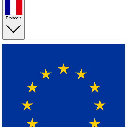
Français