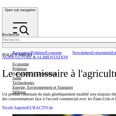
Open sub navigation
Recherche
Rapporteur
Politique
Économie
Newsletters
Evénements
Em
POLICY AREAS
AGRICULTURE & ALIMENTATION
Economie
Politique
Le commissaire à l'agricul
Agriculture et Alimentation
Santé
Technologies
Energie, Environnement et Transport
Défense
Un produit contenant du maïs génétiquement modifié sera toujours étiq
des consommateurs face à l'accord commercial avec les États-Unis et
Nicole Sagener
EURACTIV.de