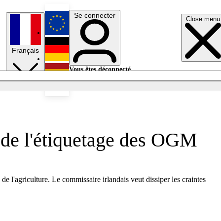
Se connecter
Close menu
English
Français
Deutsch
Vous êtes déconnecté.
Se connecter
Español
Lumières éteintes
n de l'étiquetage des OGM
l'agriculture. Le commissaire irlandais veut dissiper les craintes