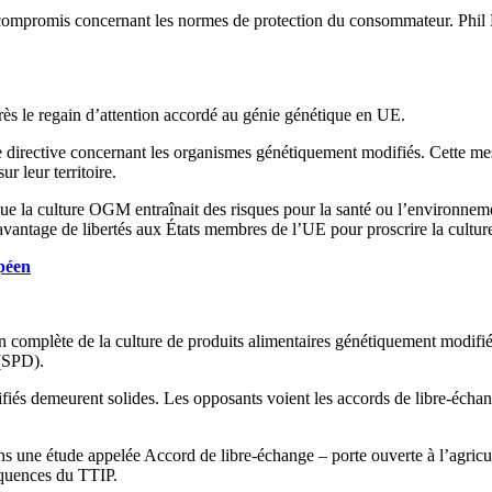
cun compromis concernant les normes de protection du consommateur. Ph
ès le regain d’attention accordé au génie génétique en UE.
le directive concernant les organismes génétiquement modifiés. Cette m
r leur territoire.
it que la culture OGM entraînait des risques pour la santé ou l’environn
davantage de libertés aux États membres de l’UE pour proscrire la cultur
péen
tion complète de la culture de produits alimentaires génétiquement modif
 (SPD).
fiés demeurent solides. Les opposants voient les accords de libre-éc
s une étude appelée Accord de libre-échange – porte ouverte à l’agricu
équences du TTIP.