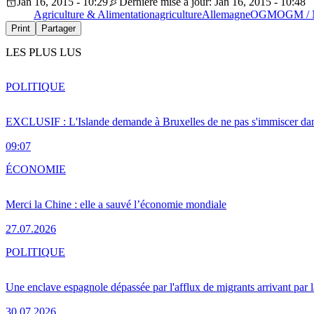
Jan 16, 2015 - 10:29
Dernière mise à jour: Jan 16, 2015 - 10:48
Agriculture & Alimentation
agriculture
Allemagne
OGM
OGM /
Print
Partager
LES PLUS LUS
POLITIQUE
EXCLUSIF : L'Islande demande à Bruxelles de ne pas s'immiscer dan
09:07
ÉCONOMIE
Merci la Chine : elle a sauvé l’économie mondiale
27.07.2026
POLITIQUE
Une enclave espagnole dépassée par l'afflux de migrants arrivant par 
30.07.2026