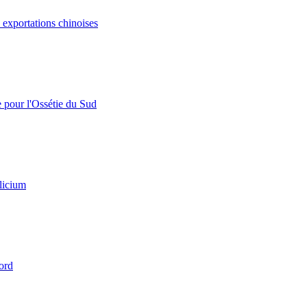
s exportations chinoises
e pour l'Ossétie du Sud
licium
ord