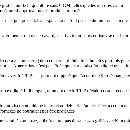
 protection de l’agriculture sans OGM, telles que les mesures contre l
océdure d’approbation des produits importés.
car jusqu’à présent, les négociations n’ont pas été du tout transparen
 arguments sont mis en avant, je suis sûr que leurs craintes se dissiper
torisera aucune dérogation concernant l’identification des produits gén
t les Américains, n’est pas l’idée que je me fais d’un étiquetage clair,
ême avec le TTIP. Il a pourtant rappelé que l’accord de libre-échange en
 » a expliqué Phil Hogan, rajoutant que le TTIP n’était pas une menace 
e ont vivement critiqué le projet au début de l’année. Face à cette réact
e fromages ne pourraient pas être protégées.
stre serait à son poste, « il n’y aurait pas de saucisses grillées de Nur