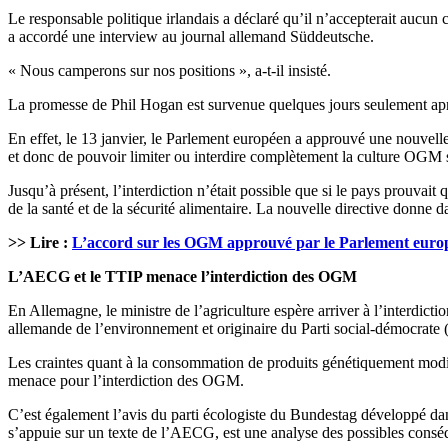
Le responsable politique irlandais a déclaré qu’il n’accepterait au
a accordé une interview au journal allemand Süddeutsche.
« Nous camperons sur nos positions », a-t-il insisté.
La promesse de Phil Hogan est survenue quelques jours seulement apr
En effet, le 13 janvier, le Parlement européen a approuvé une nouvel
et donc de pouvoir limiter ou interdire complètement la culture OGM su
Jusqu’à présent, l’interdiction n’était possible que si le pays prouva
de la santé et de la sécurité alimentaire. La nouvelle directive donne 
>> Lire :
L’accord sur les OGM approuvé par le Parlement euro
L’AECG et le TTIP menace l’interdiction des OGM
En Allemagne, le ministre de l’agriculture espère arriver à l’interdic
allemande de l’environnement et originaire du Parti social-démocrate
Les craintes quant à la consommation de produits génétiquement modi
menace pour l’interdiction des OGM.
C’est également l’avis du parti écologiste du Bundestag développé dan
s’appuie sur un texte de l’AECG, est une analyse des possibles cons