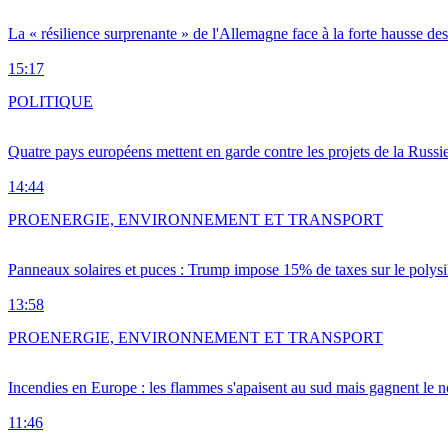
La « résilience surprenante » de l'Allemagne face à la forte hausse de
15:17
POLITIQUE
Quatre pays européens mettent en garde contre les projets de la Russi
14:44
PRO
ENERGIE, ENVIRONNEMENT ET TRANSPORT
Panneaux solaires et puces : Trump impose 15% de taxes sur le polysi
13:58
PRO
ENERGIE, ENVIRONNEMENT ET TRANSPORT
Incendies en Europe : les flammes s'apaisent au sud mais gagnent le n
11:46