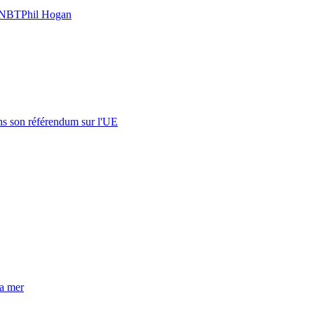
 NBT
Phil Hogan
s son référendum sur l'UE
la mer