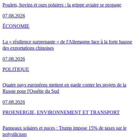
Poulets, bovins et ours polaires : la grippe aviaire se propage
07.08.2026
ÉCONOMIE
La « résilience surprenante » de l'Allemagne face à la forte hausse
des exportations chinoises
07.08.2026
POLITIQUE
Quatre pays européens mettent en garde contre les projets de la
Russie pour l'Ossétie du Sud
07.08.2026
PRO
ENERGIE, ENVIRONNEMENT ET TRANSPORT
Panneaux solaires et puces : Trump impose 15% de taxes sur le
polysilicium