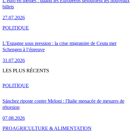
L’euro en mèmes : quand les Européens détournent les nouveaux
billets
27.07.2026
POLITIQUE
L’Espagne sous pression : la crise migratoire de Ceuta met
Schengen à l’épreuve
31.07.2026
LES PLUS RÉCENTS
POLITIQUE
Sánchez riposte contre Meloni : l'Italie menacée de mesures de
rétorsion
07.08.2026
PRO
AGRICULTURE & ALIMENTATION