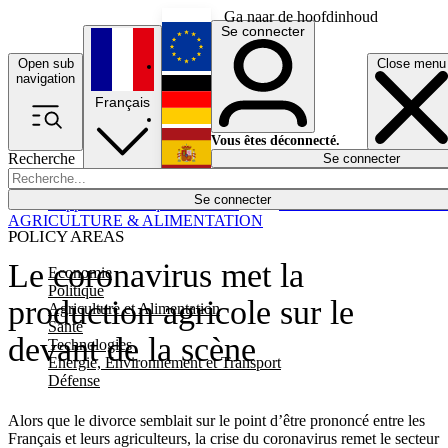
Ga naar de hoofdinhoud
Se connecter
Open sub
Close menu
English
navigation
Français
Deutsch
Vous êtes déconnecté.
Recherche
Se connecter
Español
Lumières éteintes
Se connecter
Rapporteur
Politique
Économie
Newsletters
Evénements
Em
AGRICULTURE & ALIMENTATION
POLICY AREAS
Le coronavirus met la
Economie
Politique
production agricole sur le
Agriculture et Alimentation
Santé
devant de la scène
Technologies
Energie, Environnement et Transport
Défense
Alors que le divorce semblait sur le point d’être prononcé entre les
Français et leurs agriculteurs, la crise du coronavirus remet le secteur