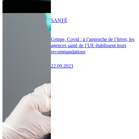
SANTÉ
Grippe, Covid : à l’approche de l’hiver, les
agences santé de l’UE établissent leurs
recommandations
22.09.2023