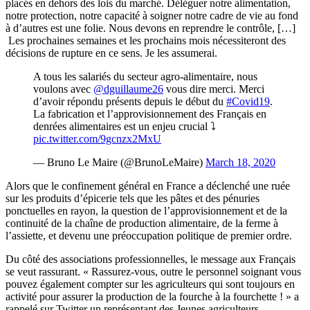
placés en dehors des lois du marché. Déléguer notre alimentation,
notre protection, notre capacité à soigner notre cadre de vie au fond
à d’autres est une folie. Nous devons en reprendre le contrôle, […]
Les prochaines semaines et les prochains mois nécessiteront des
décisions de rupture en ce sens. Je les assumerai.
A tous les salariés du secteur agro-alimentaire, nous
voulons avec
@dguillaume26
vous dire merci. Merci
d’avoir répondu présents depuis le début du
#Covid19
.
La fabrication et l’approvisionnement des Français en
denrées alimentaires est un enjeu crucial ⤵
pic.twitter.com/9gcnzx2MxU
— Bruno Le Maire (@BrunoLeMaire)
March 18, 2020
Alors que le confinement général en France a déclenché une ruée
sur les produits d’épicerie tels que les pâtes et des pénuries
ponctuelles en rayon, la question de l’approvisionnement et de la
continuité de la chaîne de production alimentaire, de la ferme à
l’assiette, et devenu une préoccupation politique de premier ordre.
Du côté des associations professionnelles, le message aux Français
se veut rassurant. « Rassurez-vous, outre le personnel soignant vous
pouvez également compter sur les agriculteurs qui sont toujours en
activité pour assurer la production de la fourche à la fourchette ! » a
rappelé sur Twitter un représentant des Jeunes agriculteurs.