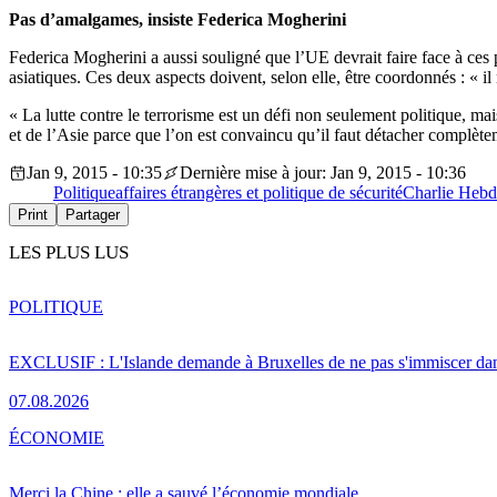
Pas d’amalgames, insiste Federica Mogherini
Federica Mogherini a aussi souligné que l’UE devrait faire face à ces 
asiatiques. Ces deux aspects doivent, selon elle, être coordonnés : « il 
« La lutte contre le terrorisme est un défi non seulement politique, m
et de l’Asie parce que l’on est convaincu qu’il faut détacher complèteme
Jan 9, 2015 - 10:35
Dernière mise à jour: Jan 9, 2015 - 10:36
Politique
affaires étrangères et politique de sécurité
Charlie Heb
Print
Partager
LES PLUS LUS
POLITIQUE
EXCLUSIF : L'Islande demande à Bruxelles de ne pas s'immiscer dan
07.08.2026
ÉCONOMIE
Merci la Chine : elle a sauvé l’économie mondiale