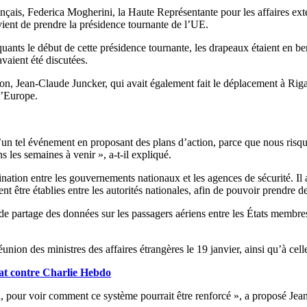
ançais, Federica Mogherini, la Haute Représentante pour les affaires ext
ient de prendre la présidence tournante de l’UE.
uants le début de cette présidence tournante, les drapeaux étaient en be
vaient été discutées.
, Jean-Claude Juncker, qui avait également fait le déplacement à Riga, a
l’Europe.
’un tel événement en proposant des plans d’action, parce que nous risq
 les semaines à venir », a-t-il expliqué.
nation entre les gouvernements nationaux et les agences de sécurité. Il a 
t être établies entre les autorités nationales, afin de pouvoir prendre 
 de partage des données sur les passagers aériens entre les États membr
ion des ministres des affaires étrangères le 19 janvier, ainsi qu’à celle 
tat contre Charlie Hebdo
 pour voir comment ce système pourrait être renforcé », a proposé Jea