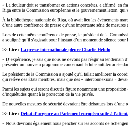
« La douleur doit se transformer en actions concrètes, a affirmé, en fr
Riga entre la Commission européenne et le gouvernement letton, qui v
À la bibliothèque nationale de Riga, où avait lieu les événements marq
d’une autre conférence de presse qu’une importante série de mesures a
Lors de cette même conférence de presse, le président de la Commission
a souligné qu’il s’agissait pour l’instant d’un moment de silence pour 
>> Lire :
La presse internationale pleure Charlie Hebdo
« D’expérience, je sais que nous ne devons pas réagir au lendemain d
présenter un nouveau programme concernant la lutte anti-terroriste dans
Le président de la Commission a ajouté qu’il fallait améliorer la coordi
qui relève des États membres, mais que des « interconnexions » devaien
Parmi les sujets qui seront discutés figure notamment une proposition
d’inquiétudes quant à la protection de la vie privée.
De nouvelles mesures de sécurité devraient être débattues lors d’une réun
>> Lire :
Débat d’urgence au Parlement européen suite à l’atten
« Nous devrions également nous pencher sur les accords de Schengen,