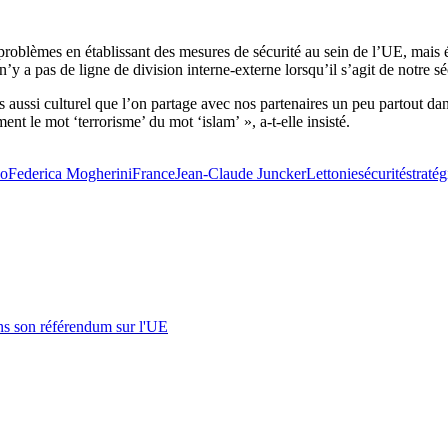
problèmes en établissant des mesures de sécurité au sein de l’UE, mais é
n’y a pas de ligne de division interne-externe lorsqu’il s’agit de notre sé
ais aussi culturel que l’on partage avec nos partenaires un peu partout
nt le mot ‘terrorisme’ du mot ‘islam’ », a-t-elle insisté.
do
Federica Mogherini
France
Jean-Claude Juncker
Lettonie
sécurité
stratég
s son référendum sur l'UE