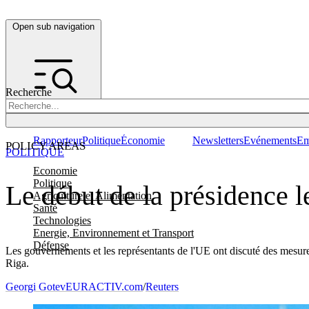
Open sub navigation
Recherche
Rapporteur
Politique
Économie
Newsletters
Evénements
Em
POLICY AREAS
POLITIQUE
Economie
Politique
Le début de la présidence l
Agriculture et Alimentation
Santé
Technologies
Energie, Environnement et Transport
Défense
Les gouvernements et les représentants de l'UE ont discuté des mesures 
Riga.
Georgi Gotev
EURACTIV.com
/
Reuters