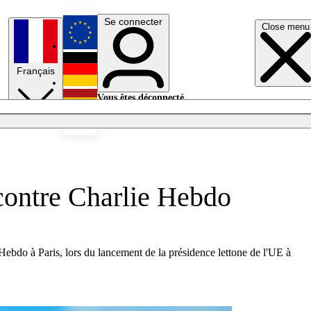
Se connecter
Close menu
English
Français
Deutsch
Vous êtes déconnecté.
Se connecter
Español
Lumières éteintes
 contre Charlie Hebdo
 Hebdo à Paris, lors du lancement de la présidence lettone de l'UE à