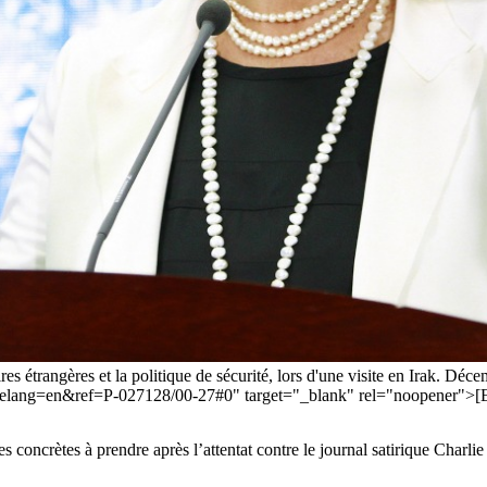
s étrangères et la politique de sécurité, lors d'une visite en Irak. Déc
m?sitelang=en&ref=P-027128/00-27#0" target="_blank" rel="noopener"
 concrètes à prendre après l’attentat contre le journal satirique Charli