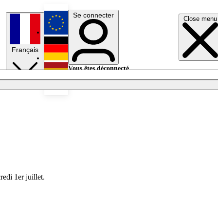
Se connecter
Close menu
English
Français
Deutsch
Vous êtes déconnecté.
Se connecter
Español
Lumières éteintes
di 1er juillet.