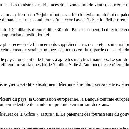
ut ». Les ministres des Finances de la zone euro doivent se concerter me
nationaux le soir du 30 juin n’ont pas suffi à lui éviter un défaut de pai
ce dimanche sur les conditions d’un accord avec l’UE et le FMI est remis
de 1,6 milliards d’euros dû le 30 juin. Par conséquent, la directrice 
n euphémisme institutionnel.
plus recevoir de financements supplémentaires des prêteurs internationau
cette demande serait examinée « en temps voulu », par le conseil d’admi
pays à une sortie de l’euro, a agité les marchés financiers. Le sort de 
référendum sur la question le 5 juillet. Suite à l’annonce de ce référen
tre grec s’est dit « absolument déterminé à rembourser sa dette extérieu
s prêteurs du pays, la Commission européenne, la Banque centrale europé
i lui permettent de demander un prêt indéterminé sur deux ans.
érieures de la Grèce », assure-t-il. Le paiement des fournisseurs du gouv