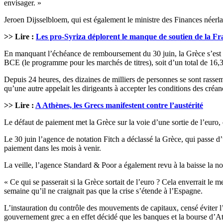
envisager. »
Jeroen Dijsselbloem, qui est également le ministre des Finances néerl
>> Lire :
Les pro-Syriza déplorent le manque de soutien de la Fr
En manquant l’échéance de remboursement du 30 juin, la Grèce s’est pri
BCE (le programme pour les marchés de titres), soit d’un total de 16,3
Depuis 24 heures, des dizaines de milliers de personnes se sont rassemb
qu’une autre appelait les dirigeants à accepter les conditions des créanc
>> Lire :
A Athènes, les Grecs manifestent contre l’austérité
Le défaut de paiement met la Grèce sur la voie d’une sortie de l’euro,
Le 30 juin l’agence de notation Fitch a déclassé la Grèce, qui passe 
paiement dans les mois à venir.
La veille, l’agence Standard & Poor a également revu à la baisse la no
« Ce qui se passerait si la Grèce sortait de l’euro ? Cela enverrait le 
semaine qu’il ne craignait pas que la crise s’étende à l’Espagne.
L’instauration du contrôle des mouvements de capitaux, censé éviter l
gouvernement grec a en effet décidé que les banques et la bourse d’At