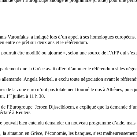
 demande que l’Eurogroupe allonge le programme [d’aide] pour une pério
is Varoufakis, a indiqué lors d’un appel à ses homologues européens, q
ien entre ce prêt sur deux ans et le référendum.
um pourrait être modifié ou ajourné », selon une source de l’AFP qui s’
parlement que la Grèce avait offert d’annuler le référendum si les négo
re allemande, Angela Merkel, a exclu toute négociation avant le référ
es de la zone euro n’ont pas totalement tourné le dos à Athènes, puisqu’
er
ui, 1
juillet, à 11 h 30.
t de l’Eurogroupe, Jeroen Dijsselbloem, a expliqué que la demande d’un
éclaré à Reuters.
èce pouvait bien entendu demander un nouveau programme d’aide, mais qu
, la situation en Grèce, l’économie, les banques, s’est malheureusement 