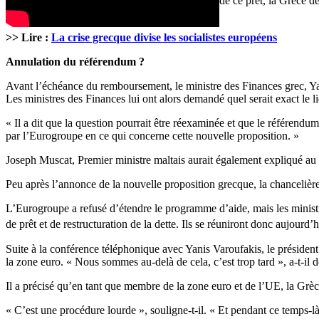
« Jusqu’à la confirmation et l’entrée en vigueur de ce prêt, la Grèce
continue le Premier ministre.
>> Lire :
La crise grecque divise les socialistes européens
Annulation du référendum ?
Avant l’échéance du remboursement, le ministre des Finances grec, Yan
Les ministres des Finances lui ont alors demandé quel serait exact le l
« Il a dit que la question pourrait être réexaminée et que le référend
par l’Eurogroupe en ce qui concerne cette nouvelle proposition. »
Joseph Muscat, Premier ministre maltais aurait également expliqué au 
Peu après l’annonce de la nouvelle proposition grecque, la chanceliè
L’Eurogroupe a refusé d’étendre le programme d’aide, mais les ministr
de prêt et de restructuration de la dette. Ils se réuniront donc aujourd’h
Suite à la conférence téléphonique avec Yanis Varoufakis, le présiden
la zone euro. « Nous sommes au-delà de cela, c’est trop tard », a-t-il d
Il a précisé qu’en tant que membre de la zone euro et de l’UE, la Gr
« C’est une procédure lourde », souligne-t-il. « Et pendant ce temps-là