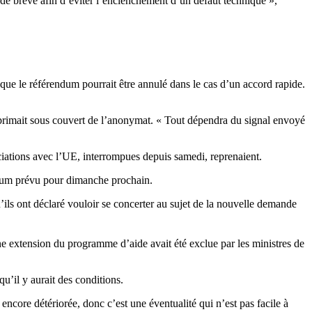
de brève afin d’éviter l’enclenchement d’un défaut technique »,
ue le référendum pourrait être annulé dans le cas d’un accord rapide.
exprimait sous couvert de l’anonymat. « Tout dépendra du signal envoyé
ciations avec l’UE, interrompues depuis samedi, reprenaient.
endum prévu pour dimanche prochain.
ils ont déclaré vouloir se concerter au sujet de la nouvelle demande
e extension du programme d’aide avait été exclue par les ministres de
’il y aurait des conditions.
encore détériorée, donc c’est une éventualité qui n’est pas facile à