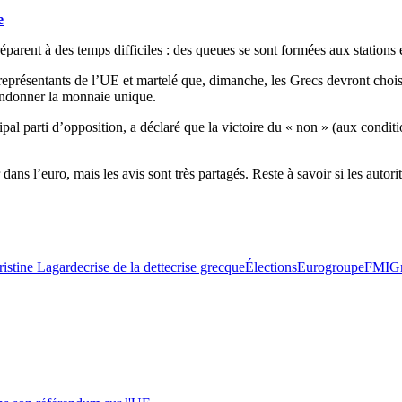
e
préparent à des temps difficiles : des queues se sont formées aux stations
 représentants de l’UE et martelé que, dimanche, les Grecs devront chois
andonner la monnaie unique.
al parti d’opposition, a déclaré que la victoire du « non » (aux condition
ans l’euro, mais les avis sont très partagés. Reste à savoir si les auto
istine Lagarde
crise de la dette
crise grecque
Élections
Eurogroupe
FMI
G