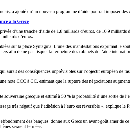
andais, a ajouté qu’un nouveau programme d’aide pourrait imposer des c
ance à la Grèce
vée d’une tranche d’aide de 1,8 milliards d’euros, de 10,9 milliards d’e
 milliards d’euros.
lées sur la place Syntagma. L’une des manifestations exprimait le soutien
iers afin de ne pas risquer la fermeture des robinets de l’aide internatio
 qui aurait des conséquences imprévisibles sur l’objectif européen de r
d’une note CCC à CC, estimant que la rupture des négociations augmentai
te souveraine grecque et estimé à 50 % la probabilité d’une sortie de l’e
message très négatif que l’adhésion à l’euro est réversible », explique le
’effondrement des banques, donne aux Grecs un avant-goût amer de ce qui
hènes seraient fermées.