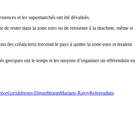
 essences et les supermarchés ont été dévalisés.
ir de rester dans la zone euro ou de retourner à la drachme, même si
s des créanciers) forcerait le pays à quitter la zone euro et feraient
rités grecques ont le temps et les moyens d’organiser un référendum en
rèce
Grexit
Jeroen Dijsselbloem
Mariano Rajoy
Referendum