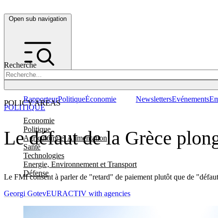
Open sub navigation
Recherche
Rapporteur
Politique
Économie
Newsletters
Evénements
Em
POLICY AREAS
POLITIQUE
Economie
Politique
Le défaut de la Grèce plong
Agriculture et Alimentation
Santé
Technologies
Energie, Environnement et Transport
Défense
Le FMI consent à parler de "retard" de paiement plutôt que de "défaut"
Georgi Gotev
EURACTIV with agencies