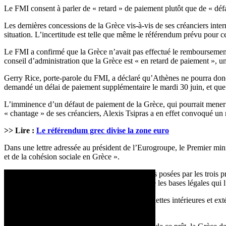
Le FMI consent à parler de « retard » de paiement plutôt que de « défa
Les dernières concessions de la Grèce vis-à-vis de ses créanciers inter
situation. L’incertitude est telle que même le référendum prévu pour 
Le FMI a confirmé que la Grèce n’avait pas effectué le remboursement 
conseil d’administration que la Grèce est « en retard de paiement », u
Gerry Rice, porte-parole du FMI, a déclaré qu’Athènes ne pourra donc 
demandé un délai de paiement supplémentaire le mardi 30 juin, et que 
L’imminence d’un défaut de paiement de la Grèce, qui pourrait mener le 
« chantage » de ses créanciers, Alexis Tsipras a en effet convoqué un 
>> Lire :
Le référendum grec divise la zone euro
Dans une lettre adressée au président de l’Eurogroupe, le Premier minis
et de la cohésion sociale en Grèce ».
La lettre n’aborde pas la question des conditions posées par les troi
la dette grecque. Alexis Tsipras y cite par contre les bases légales qu
« Ce prêt servira uniquement à rembourser les dettes intérieures et ext
intérieures.