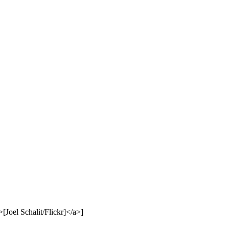
Joel Schalit/Flickr]</a>]