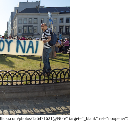
ww.flickr.com/photos/126471621@N05/" target="_blank" rel="noopener">[