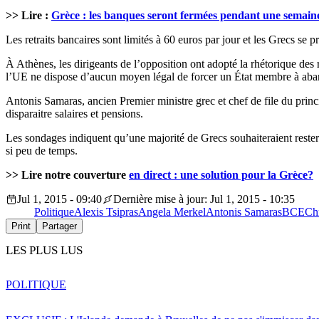
>> Lire :
Grèce : les banques seront fermées pendant une semain
Les retraits bancaires sont limités à 60 euros par jour et les Grecs se 
À Athènes, les dirigeants de l’opposition ont adopté la rhétorique des
l’UE ne dispose d’aucun moyen légal de forcer un État membre à ab
Antonis Samaras, ancien Premier ministre grec et chef de file du princip
disparaitre salaires et pensions.
Les sondages indiquent qu’une majorité de Grecs souhaiteraient rester d
si peu de temps.
>> Lire notre couverture
en direct : une solution pour la Grèce?
Jul 1, 2015 - 09:40
Dernière mise à jour: Jul 1, 2015 - 10:35
Politique
Alexis Tsipras
Angela Merkel
Antonis Samaras
BCE
Chr
Print
Partager
LES PLUS LUS
POLITIQUE