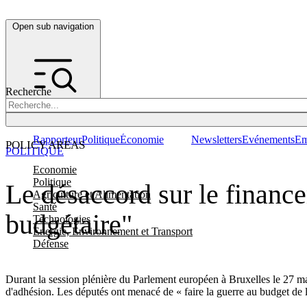
Open sub navigation
Recherche
Rapporteur
Politique
Économie
Newsletters
Evénements
Em
POLICY AREAS
POLITIQUE
Economie
Politique
Le désaccord sur le finance
Agriculture et Alimentation
Santé
budgétaire"
Technologies
Energie, Environnement et Transport
Défense
Durant la session plénière du Parlement européen à Bruxelles le 27 ma
d'adhésion. Les députés ont menacé de « faire la guerre au budget de 