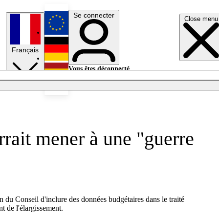
Se connecter
Close menu
English
Français
Deutsch
Vous êtes déconnecté.
Se connecter
Español
Lumières éteintes
rrait mener à une "guerre
 du Conseil d'inclure des données budgétaires dans le traité
t de l'élargissement.