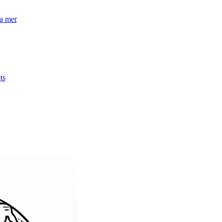
la mer
ts