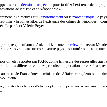
’appuie sur une
décision européenne
pour justifier l’existence de sa prop
nifestations de racisme et de xénophobie ».
ctement les directives sur
l’environnement
ou le
marché unique
, le pay
 réprimer « la contestation de l’existence des crimes de génocides » c
aille par écrit Valérie Boyer.
e politique qui enflamme Ankara. Dans une
interview
donnée au Monde, 
 « Je suis vraiment surpris de voir le pays des Lumières interdire une dis
s ont été rapportés par l’AFP, donne la mesure des représailles que la T
r faire la différence entre les produits d’importation et ceux fabriqués d
 au micro de France Inter, le ministre des Affaires européennes a minim
-t-il ajouté.
uche, a toutes les chances d’être adopté. Toute personne se risquant à re
s.