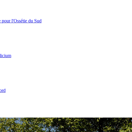
e pour l'Ossétie du Sud
licium
ord