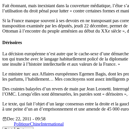
Fait étonnant, mais inexistant dans la couverture médiatique, l’élue s
l’utilisation du droit pénal pour lutter « contre certaines formes et ma
Si la France manque souvent à ses devoirs en ne transposant pas corre
transposition examinée par les députés, jeudi 22 décembre, permet de
Ottoman à l’encontre du peuple arménien au début du XXe siècle », dét
Dérisoires
La décision européenne n’est autre que le cache-sexe d’une démarch
ton qui tranche avec le langage habituellement policé de la diplomatie :
une insulte à l’histoire intellectuelle et aux valeurs de la France. »
Le ministre turc aux Affaires européennes Egemen Bagis, dont les propo
les parfums, l’habillement… Mes concitoyens sont assez intelligents pou
Des craintes balayées d’un revers de main par Jean Leonetti. Interrogé
l’OMC. Lorsqu’elles sont démesurées, les paroles sont « dérisoires », a
Le texte, qui fait l’objet d’un large consensus entre la droite et la ga
à une peine d’un an d’emprisonnement et une amende de 45 000 euro
Dec 22, 2011 - 09:58
Politique
Chine
International