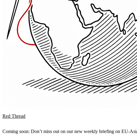
Red Thread
Coming soon: Don’t miss out on our new weekly briefing on EU-Asia 