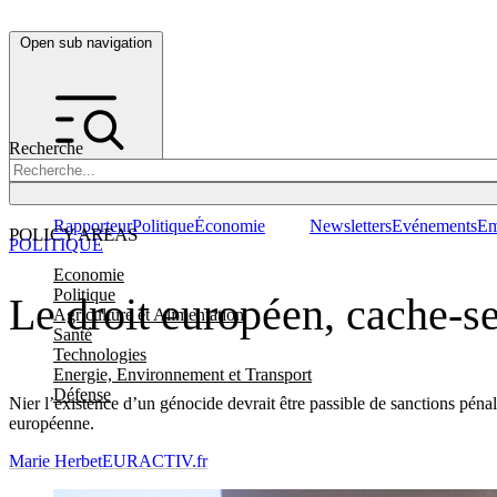
Open sub navigation
Recherche
Rapporteur
Politique
Économie
Newsletters
Evénements
Em
POLICY AREAS
POLITIQUE
Economie
Politique
Le droit européen, cache-se
Agriculture et Alimentation
Santé
Technologies
Energie, Environnement et Transport
Défense
Nier l’existence d’un génocide devrait être passible de sanctions pénal
européenne.
Marie Herbet
EURACTIV.fr