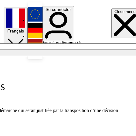
Se connecter
Close menu
English
Français
Deutsch
Vous êtes déconnecté.
Se connecter
Español
Lumières éteintes
es
émarche qui serait justifiée par la transposition d’une décision