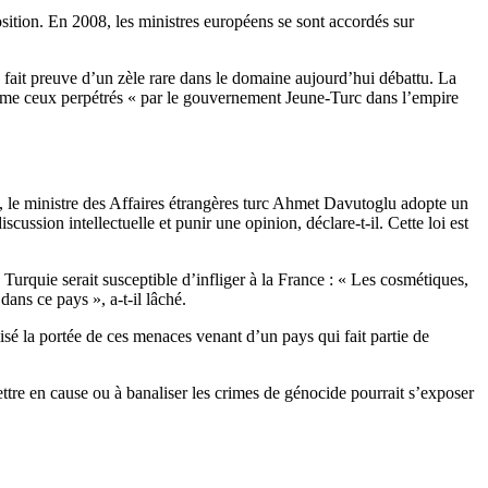
osition. En 2008, les ministres européens se sont accordés sur
s fait preuve d’un zèle rare dans le domaine aujourd’hui débattu. La
omme ceux perpétrés « par le gouvernement Jeune-Turc dans l’empire
le ministre des Affaires étrangères turc Ahmet Davutoglu adopte un
cussion intellectuelle et punir une opinion, déclare-t-il. Cette loi est
urquie serait susceptible d’infliger à la France : « Les cosmétiques,
ans ce pays », a-t-il lâché.
isé la portée de ces menaces venant d’un pays qui fait partie de
mettre en cause ou à banaliser les crimes de génocide pourrait s’exposer