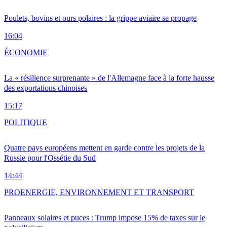
Poulets, bovins et ours polaires : la grippe aviaire se propage
16:04
ÉCONOMIE
La « résilience surprenante » de l'Allemagne face à la forte hausse
des exportations chinoises
15:17
POLITIQUE
Quatre pays européens mettent en garde contre les projets de la
Russie pour l'Ossétie du Sud
14:44
PRO
ENERGIE, ENVIRONNEMENT ET TRANSPORT
Panneaux solaires et puces : Trump impose 15% de taxes sur le