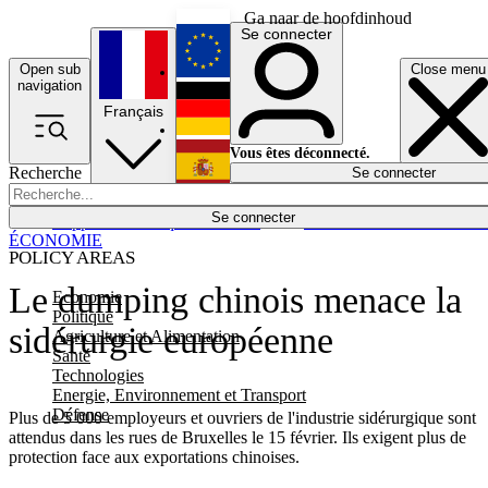
Ga naar de hoofdinhoud
Se connecter
Open sub
Close menu
English
navigation
Français
Deutsch
Vous êtes déconnecté.
Recherche
Se connecter
Español
Lumières éteintes
Se connecter
Rapporteur
Politique
Économie
Newsletters
Evénements
Em
ÉCONOMIE
POLICY AREAS
Le dumping chinois menace la
Economie
Politique
sidérurgie européenne
Agriculture et Alimentation
Santé
Technologies
Energie, Environnement et Transport
Défense
Plus de 5 000 employeurs et ouvriers de l'industrie sidérurgique sont
attendus dans les rues de Bruxelles le 15 février. Ils exigent plus de
protection face aux exportations chinoises.