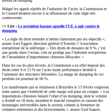
niveau de dumping.
Malgré les appels répétés de l’industrie de l’acier, la Commission et
le Conseil hésitent encore à se débarrasser de cette règle très
controversée.
>> Lire :
Le président basque appelle l’UE à agir contre le
dumping
« La règle du droit moindre n’atteint clairement pas ses objectifs »,
assure Axel Eggert, directeur général d’Eurofer, l’Association
européenne de la sidérurgie. « Des droits de douanes de 9 %, c’est
une goutte dans l’océan, cela ne protège pas l’industrie européenne
de l’inondation d’importations chinoises déloyales. »
Dans les cas les plus récents, la Commission a en effet imposé des
droits entre 9 et 13 % sur l’acier haute performance destiné à
l’armature des structures bétonnées. La marge de dumping de ces
produits est pourtant de 66 %.
Les manifestants qui se réunissent à Bruxelles le 15 février exigeront
entre autres que l’entièreté de cette marge soit prise en compte. « Les
importations chinoises faisant l’objet d’un dumping, dont le volume
a doublé en 18 mois, inondent le marché européen et causent des
dommages irréversibles dans le secteur, comme la fermeture de
certaines entreprises et des licenciements », assure Axel Eggert.