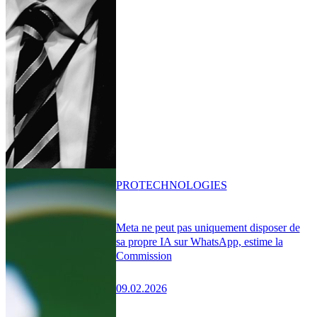
PRO
TECHNOLOGIES
Meta ne peut pas uniquement disposer de
sa propre IA sur WhatsApp, estime la
Commission
09.02.2026