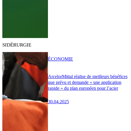
SIDÉRURGIE
ÉCONOMIE
ArcelorMittal réalise de meilleurs bénéfices
que prévu et demande « une application
rapide » du plan européen pour l’acier
30.04.2025