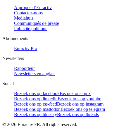
À propos d’Euractiv
Contactez-nous
Mediahuis
Communiqués de presse
Publicité politique
Abonnements
Euractiv Pro
Newsletters
Rapporteur
Newsletters en anglais
Social
Bezoek ons op facebook
Bezoek ons op x
Bezoek ons op linkedin
Bezoek ons op youtube
Bezoek ons op rss-feed
Bezoek ons op instagram
Bezoek ons op mastodon
Bezoek ons op telegram
Bezoek ons op bluesky
Bezoek ons op threads
©
2026
Euractiv FR. All rights reserved.