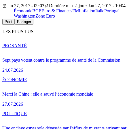
Jan 27, 2017 - 09:03
Dernière mise à jour: Jan 27, 2017 - 10:04
Économie
BCE
Euro & Finances
FMI
inflation
Italie
Portugal
Washington
Zone Euro
Print
Partager
LES PLUS LUS
PRO
SANTÉ
Sept pays votent contre le programme de santé de la Commission
24.07.2026
ÉCONOMIE
Merci la Chine : elle a sauvé l’économie mondiale
27.07.2026
POLITIQUE
Une enclave espagnole dépassée par l'afflux de migrants arrivant par