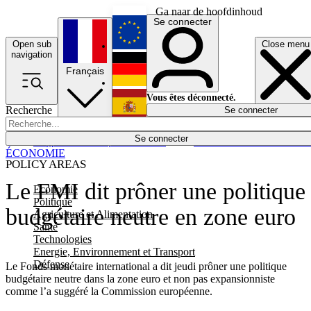
Ga naar de hoofdinhoud
Se connecter
Open sub
Close menu
English
navigation
Français
Deutsch
Vous êtes déconnecté.
Recherche
Se connecter
Español
Lumières éteintes
Se connecter
Rapporteur
Politique
Économie
Newsletters
Evénements
Em
ÉCONOMIE
POLICY AREAS
Le FMI dit prôner une politique
Economie
Politique
budgétaire neutre en zone euro
Agriculture et Alimentation
Santé
Technologies
Energie, Environnement et Transport
Défense
Le Fonds monétaire international a dit jeudi prôner une politique
budgétaire neutre dans la zone euro et non pas expansionniste
comme l’a suggéré la Commission européenne.