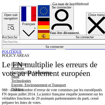
Ga naar de hoofdinhoud
Se connecter
Open sub
Close menu
English
navigation
Français
Deutsch
Vous êtes déconnecté.
Recherche
Se connecter
Español
Lumières éteintes
Se connecter
Rapporteur
Politique
Économie
Newsletters
Evénements
Em
POLITIQUE
POLICY AREAS
Le FN multiplie les erreurs de
Economie
Politique
vote au Parlement européen
Agriculture et Alimentation
Santé
Technologies
Energie, Environnement et Transport
Défense
988 : c’est le nombre d’erreur de vote commises par les eurodéputés
FN depuis juillet 2014. La justice française enquête justement sur les
véritables fonctions de 29 assistants parlementaires du parti, censé
préparer les listes de votes.