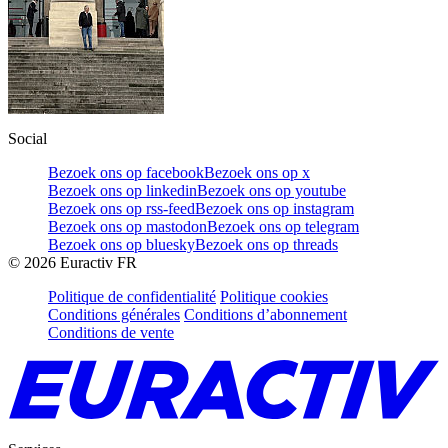
Social
Bezoek ons op facebook
Bezoek ons op x
Bezoek ons op linkedin
Bezoek ons op youtube
Bezoek ons op rss-feed
Bezoek ons op instagram
Bezoek ons op mastodon
Bezoek ons op telegram
Bezoek ons op bluesky
Bezoek ons op threads
©
2026
Euractiv FR
Politique de confidentialité
Politique cookies
Conditions générales
Conditions d’abonnement
Conditions de vente