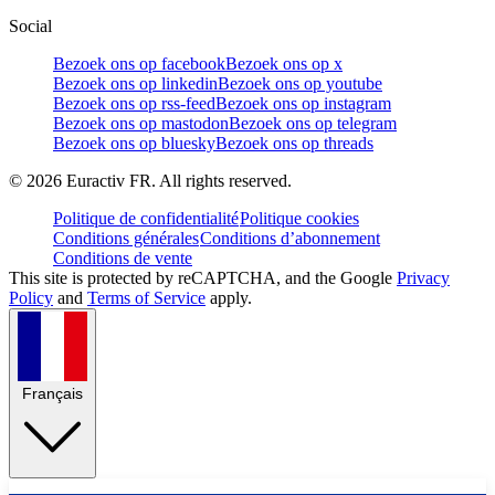
Social
Bezoek ons op facebook
Bezoek ons op x
Bezoek ons op linkedin
Bezoek ons op youtube
Bezoek ons op rss-feed
Bezoek ons op instagram
Bezoek ons op mastodon
Bezoek ons op telegram
Bezoek ons op bluesky
Bezoek ons op threads
©
2026
Euractiv FR. All rights reserved.
Politique de confidentialité
Politique cookies
Conditions générales
Conditions d’abonnement
Conditions de vente
This site is protected by reCAPTCHA, and the Google
Privacy
Policy
and
Terms of Service
apply.
Français