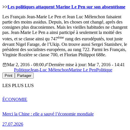
>>
Les politiques attaquent Marine Le Pen sur son absentéisme
Les Français Jean-Marie Le Pen et Jean Luc Mélenchon faisaient
partie des moins assidus. Depuis, les choses ont changé, après des
consignes plus draconiennes. Mais les vieilles habitudes ne changent
pas. Jean-Marie Le Pen a ainsi participé à seulement la moitié des
ème
votes, et se classe ainsi qu 747
rang des eurodéputés, tout juste
devant Nigel Farage, de l’Ukip. On trouve aussi Sergei Stanishev, le
président des socialistes européens, au rang 722. Parmi les Français,
Virginie Rozière se classe 700, et Florian Philippot 688e.
Mar 2, 2016 - 08:00
Dernière mise à jour: Mar 7, 2016 - 14:41
Politique
Jean-Luc Mélenchon
Marine Le Pen
Politique
Print
Partager
LES PLUS LUS
ÉCONOMIE
Merci la Chine : elle a sauvé l’économie mondiale
27.07.2026