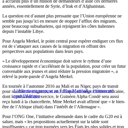
a accueilli plus d’un million de demandeurs d’asile ces dernières
années, essentiellement de Syrie, d’Irak et d’Afghanistan.
La question est d’autant plus pressante que l’Union européenne ne
semble pas jusqu’ici en mesure de stopper l’afflux des migrants,
pour beaucoup subsahariens, qui rejoignent les côtes italiennes
depuis l’instable Libye.
Pour Angela Merkel, le point central pour espérer endiguer ces flux
est de s’attaquer aux causes de la migration en offrant des
perspectives aux populations dans leurs pays.
« Le développement économique doit suivre le rythme d’une
croissance rapide et s’accélérant de la population, pour créer un futur
convenable aux jeunes et ainsi réduire la pression migratoire », a
relevé la porte-parole d’Angela Merkel.
En tournée à l’automne 2016 au Mali et au Niger, pays de transit
L’Allemagne propose un « Plan Marshall » controversé
pour nombre de migrants, et en Éthiopie, où siège l’Union africaine,
pour l’Afrique
dont le président en exercice, le Guinéen Alpha Condé sera aussi
reçu lundi à la chancellerie, Mme Merkel avait affirmé que « le bien-
être de l’Afrique (était) dans l’intérêt de l’Allemagne ».
Pour l’ONG One, l’initiative allemande dans le cadre du G20 est à
saluer, mais « les propositions actuellement sur la table sont
insuffisantes » car trop tournées vers les États les plus solides et trop