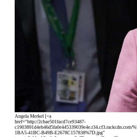
Angela Merkel [<a
href="http://2cbae501facd7ce93487-
c1903891d4eb46d5fa0e445339039e4e.r34.cf3.rackcdn.com
1BA5-41BC-B49B-E2678C157838%7D.jpg"