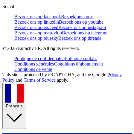
Social
Bezoek ons op facebook
Bezoek ons op x
Bezoek ons op linkedin
Bezoek ons op youtube
Bezoek ons op rss-feed
Bezoek ons op instagram
Bezoek ons op mastodon
Bezoek ons op telegram
Bezoek ons op bluesky
Bezoek ons op threads
©
2026
Euractiv FR. All rights reserved.
Politique de confidentialité
Politique cookies
Conditions générales
Conditions d’abonnement
Conditions de vente
This site is protected by reCAPTCHA, and the Google
Privacy
Policy
and
Terms of Service
apply.
Français