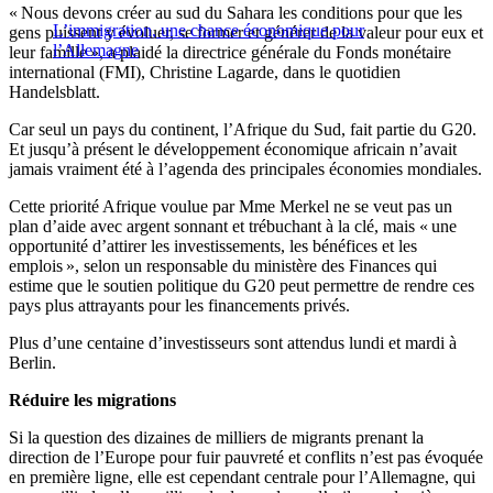
« Nous devons créer au sud du Sahara les conditions pour que les
L’immigration, une chance économique pour
gens puissent y évoluer, se former et générer de la valeur pour eux et
l’Allemagne
leur famille », a plaidé la directrice générale du Fonds monétaire
international (FMI), Christine Lagarde, dans le quotidien
Handelsblatt.
Car seul un pays du continent, l’Afrique du Sud, fait partie du G20.
Et jusqu’à présent le développement économique africain n’avait
jamais vraiment été à l’agenda des principales économies mondiales.
Cette priorité Afrique voulue par Mme Merkel ne se veut pas un
plan d’aide avec argent sonnant et trébuchant à la clé, mais « une
opportunité d’attirer les investissements, les bénéfices et les
emplois », selon un responsable du ministère des Finances qui
estime que le soutien politique du G20 peut permettre de rendre ces
pays plus attrayants pour les financements privés.
Plus d’une centaine d’investisseurs sont attendus lundi et mardi à
Berlin.
Réduire les migrations
Si la question des dizaines de milliers de migrants prenant la
direction de l’Europe pour fuir pauvreté et conflits n’est pas évoquée
en première ligne, elle est cependant centrale pour l’Allemagne, qui