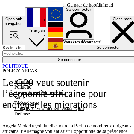
Ga naar de hoofdinhoud
Se connecter
Open sub
Close menu
English
navigation
Français
Deutsch
Vous êtes déconnecté.
Recherche
Se connecter
Español
Lumières éteintes
Se connecter
Rapporteur
Politique
Économie
Newsletters
Evénements
Em
POLITIQUE
POLICY AREAS
Le G20 veut soutenir
Economie
Politique
l’économie africaine pour
Agriculture et Alimentation
Santé
endiguer les migrations
Technologies
Energie, Environnement et Transport
Défense
Angela Merkel reçoit lundi et mardi à Berlin de nombreux dirigeants
africains, l’Allemagne voulant saisir l’opportunité de sa présidence