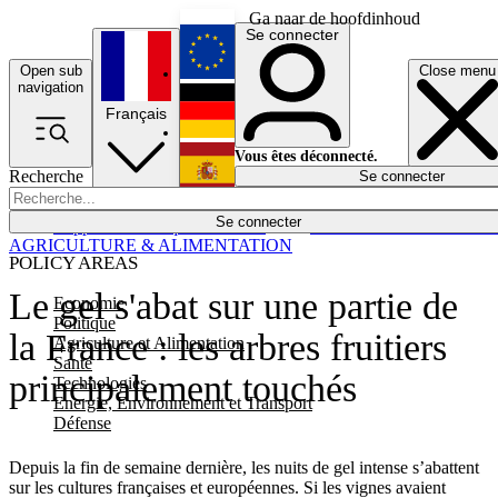
Ga naar de hoofdinhoud
Se connecter
Open sub
Close menu
English
navigation
Français
Deutsch
Vous êtes déconnecté.
Recherche
Se connecter
Español
Lumières éteintes
Se connecter
Rapporteur
Politique
Économie
Newsletters
Evénements
Em
AGRICULTURE & ALIMENTATION
POLICY AREAS
Le gel s'abat sur une partie de
Economie
Politique
la France : les arbres fruitiers
Agriculture et Alimentation
Santé
principalement touchés
Technologies
Energie, Environnement et Transport
Défense
Depuis la fin de semaine dernière, les nuits de gel intense s’abattent
sur les cultures françaises et européennes. Si les vignes avaient