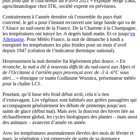
plus froid que le cauchemar du 8 avril 2021
» explique Serge Zaka,
agroclimatologue chez ITK, société experte en prévisions.
Contrairement à l’année dernière où l’ensemble du pays était
concerné, le gel a pour l’instant recouvert une large bande qui va de
l’Alsace au sud-ouest de la France. De la Charente à la Champagne,
les températures ont tutoyé les -6 degrés lundi matin. Et ce jusqu’
en
Allemagne
. Pour Météo France, la nuit de dimanche à lundi a
enregistré les températures les plus froides pour un mois d’avril
depuis 1947 (création de l’indicateur thermique national).
Heureusement la nuit dernière fut légèrement plus douce. «
En
revanche, la nuit a été à nouveau difficile du sud-ouest aux Alpes et
de l’Occitanie à l’arrière-pays provençal avec de -3 à -6°C sous
abri…
» témoigne ce matin
Guillaume Woznica, présentateur météo
pour la chaîne LCI.
Pourtant, qu’il fasse très froid début avril, cela n’a rien
d’extravagant. Les végétaux sont habitués aux gelées passagères qui
accompagnent généralement les débuts de printemps jusqu’aux
saints de glace (début mai). Mais avec la douceur des hivers liée au
réchauffement global, les cycles biologiques des plantes – mais aussi
des animaux – avancent d’année en année.
Avec les températures anormalement élevées des mois de février et
mars, la végétation s’est empressée de sortir de sa dormance