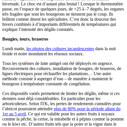
hivernale. Le choc est d’autant plus brutal ! Lorsque le thermomètre
passe, en l’espace de quelques jours, de +25 à -7 degrés, les organes
très fragiles que sont les bourgeons ne tiennent pas le coup. Ils
brûlent comme disent les spécialistes. C’est donc la douceur des
hivers combinés à d’importants différentiels de températures qui
explique l’intensité des dégâts constatés.
Bougies, tours, braseros
Lundi matin,
les photos des cultures incandescentes
dans la nuit
froide et noire inondaient les réseaux sociaux.
Tous les systèmes de lutte antigel ont été déployés en urgence.
Recouvrement des cultures, installation de bougies, de braseros, de
lignes électriques pour réchauffer les plantations… Une autre
méthode consiste à asperger d’eau – de manière à maintenir le
bourgeon à température constante de congélation.
Ces dispositifs variés permettent de limiter les dégâts, même si ces
derniers sont déjà considérables. En particulier pour les
arboriculteurs. Selon ITK, les pertes de rendements cumulées pour
l’abricot pourraient atteindre
plus de 80% pour la période allant du
1er au 5 avril
. Ce qui est valable pour les autres fruits à noyaux
comme la pêche, la cerise, la mirabelle et à pépins comme la pomme
ou le kiwi etc. D’autres fruits tels que la poire et la vigne dans le