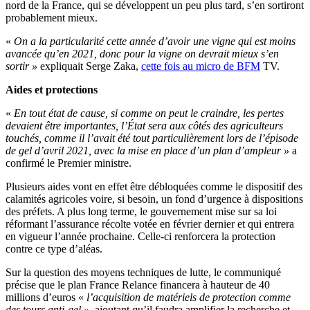
nord de la France, qui se développent un peu plus tard, s’en sortiront
probablement mieux.
«
On a la particularité cette année d’avoir une vigne qui est moins
avancée qu’en 2021, donc pour la vigne on devrait mieux s’en
sortir »
expliquait Serge Zaka,
cette fois au micro de BFM
TV.
Aides et protections
«
En tout état de cause, si comme on peut le craindre, les pertes
devaient être importantes, l’État sera aux côtés des agriculteurs
touchés, comme il l’avait été tout particulièrement lors de l’épisode
de gel d’avril 2021, avec la mise en place d’un plan d’ampleur »
a
confirmé le Premier ministre.
Plusieurs aides vont en effet être débloquées comme le dispositif des
calamités agricoles voire, si besoin, un fond d’urgence à dispositions
des préfets. A plus long terme, le gouvernement mise sur sa loi
réformant l’assurance récolte votée en février dernier et qui entrera
en vigueur l’année prochaine. Celle-ci renforcera la protection
contre ce type d’aléas.
Sur la question des moyens techniques de lutte, le communiqué
précise que le plan France Relance financera à hauteur de 40
millions d’euros «
l’acquisition de matériels de protection comme
des tours anti-gel »
, ajoutant qu’il faudra amplifier la recherche et