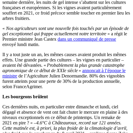
semaine dernière, les nuits de gel intense s’abattent sur les cultures
françaises et européennes. Si les vignes avaient particulièrement
souffert en 2021, ce froid précoce semble toucher en premier lieu les
arbres fruitiers.
«
Nos agriculteurs sont une nouvelle fois touchés par un épisode de
gel exceptionnel qui frappe actuellement notre territoire
» a régit le
Premier ministre Jean Castex
dans un communiqué de presse
envoyé lundi matin.
Il y a tout juste un an, les mêmes causes avaient produit les mêmes
effets. Une grande partie des cultures – les vignes en particulier –
avaient été dévastées. «
Probablement la plus grande catastrophe
agronomique de ce début de XXIe siècle
»
annonçait à l’époque le
ministre
de l’Agriculture Julien Denormandie. 80% des vignobles
furent atteints pour une perte de 30% de la production annuelle,
selon FranceAgrimer.
Les bourgeons brûlent
Ces dernières nuits, en particulier entre dimanche et lundi, ciel
dégagé et absence de vent ont fait chuter le mercure en plaine à des
niveaux exceptionnels en ce début de printemps. Un remake de
2021 en pire ? « –
4.6°C à Châteauroux, record sur 121 années.
Cette matinée est, à priori, la plus froide de la climatologie d’avril,