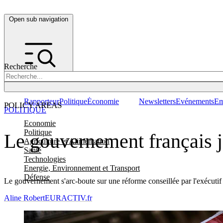
Open sub navigation
Recherche
Rapporteur
Politique
Économie
Newsletters
Evénements
Em
POLICY AREAS
POLITIQUE
Economie
Politique
Le gouvernement français jo
Agriculture et Alimentation
Santé
Technologies
Energie, Environnement et Transport
Défense
Le gouvernement s'arc-boute sur une réforme conseillée par l'exécutif
Aline Robert
EURACTIV.fr