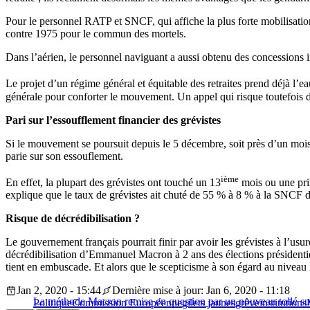
Pour le personnel RATP et SNCF, qui affiche la plus forte mobilisation
contre 1975 pour le commun des mortels.
Dans l’aérien, le personnel naviguant a aussi obtenu des concessions im
Le projet d’un régime général et équitable des retraites prend déjà l’e
générale pour conforter le mouvement. Un appel qui risque toutefois de
Pari sur l’essoufflement financier des grévistes
Si le mouvement se poursuit depuis le 5 décembre, soit près d’un mois
parie sur son essouflement.
ième
En effet, la plupart des grévistes ont touché un 13
mois ou une prim
explique que le taux de grévistes ait chuté de 55 % à 8 % à la SNCF de
Risque de décrédibilisation ?
Le gouvernement français pourrait finir par avoir les grévistes à l’usur
décrédibilisation d’Emmanuel Macron à 2 ans des élections présidentiell
tient en embuscade. Et alors que le scepticisme à son égard au niveau i
Jan 2, 2020 - 15:44
Dernière mise à jour: Jan 6, 2020 - 11:18
La méthode Macron remise en question par un nouveau tollé 
Politique
Commission Européenne
gilets jaunes
grêve
institutions