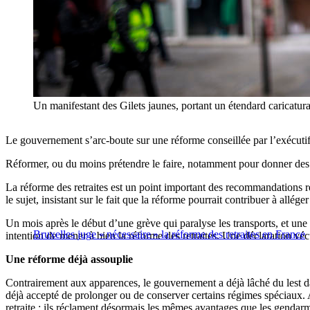
Un manifestant des Gilets jaunes, portant un étendard ca
Le gouvernement s’arc-boute sur une réforme conseillée par l’exécutif
Réformer, ou du moins prétendre le faire, notamment pour donner des gag
La réforme des retraites est un point important des recommandations r
le sujet, insistant sur le fait que la réforme pourrait contribuer à alléger
Un mois après le début d’une grève qui paralyse les transports, et une 
Bruxelles juge « nécessaire » la réforme des retraites en France
intention de mener à bien la réforme des retraites. Une déclaration v
Une réforme déjà assouplie
Contrairement aux apparences, le gouvernement a déjà lâché du lest da
déjà accepté de prolonger ou de conserver certains régimes spéciaux. Ai
retraite ; ils réclament désormais les mêmes avantages que les gendarme