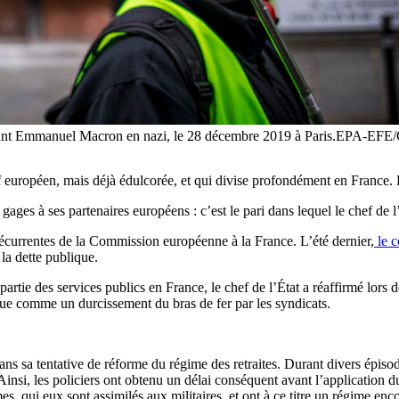
ricaturant Emmanuel Macron en nazi, le 28 décembre 2019 à Paris.
 européen, mais déjà édulcorée, et qui divise profondément en France. L
es à ses partenaires européens : c’est le pari dans lequel le chef de l’Ét
écurrentes de la Commission européenne à la France. L’été dernier,
le c
 la dette publique.
partie des services publics en France, le chef de l’État a réaffirmé lors
écue comme un durcissement du bras de fer par les syndicats.
ns sa tentative de réforme du régime des retraites. Durant divers épis
nsi, les policiers ont obtenu un délai conséquent avant l’application du 
s, qui eux sont assimilés aux militaires, et ont à ce titre un régime enc