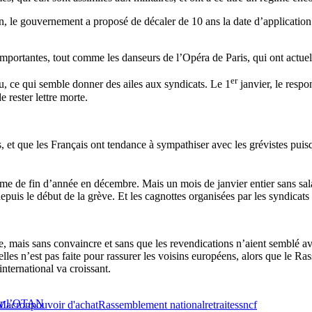
, le gouvernement a proposé de décaler de 10 ans la date d’application 
portantes, tout comme les danseurs de l’Opéra de Paris, qui ont actuellem
er
au, ce qui semble donner des ailes aux syndicats. Le 1
janvier, le resp
 rester lettre morte.
, et que les Français ont tendance à sympathiser avec les grévistes pu
e de fin d’année en décembre. Mais un mois de janvier entier sans sala
puis le début de la grève. Et les cagnottes organisées par les syndicats
e, mais sans convaincre et sans que les revendications n’aient semblé avo
es n’est pas faite pour rassurer les voisins européens, alors que le Ras
nternational va croissant.
sur l’OTAN
Macron
pouvoir d'achat
Rassemblement national
retraites
sncf