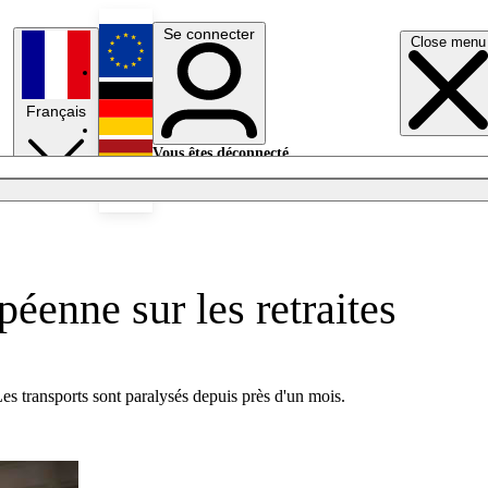
Se connecter
Close menu
English
Français
Deutsch
Vous êtes déconnecté.
Se connecter
Español
Lumières éteintes
éenne sur les retraites
es transports sont paralysés depuis près d'un mois.