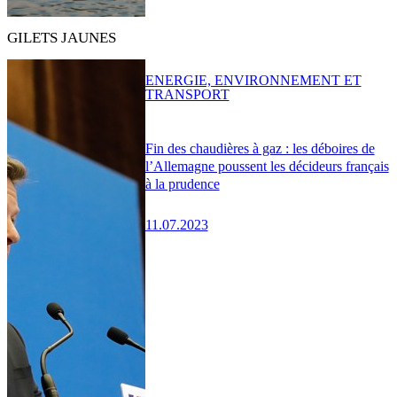
GILETS JAUNES
ENERGIE, ENVIRONNEMENT ET
TRANSPORT
Fin des chaudières à gaz : les déboires de
l’Allemagne poussent les décideurs français
à la prudence
11.07.2023