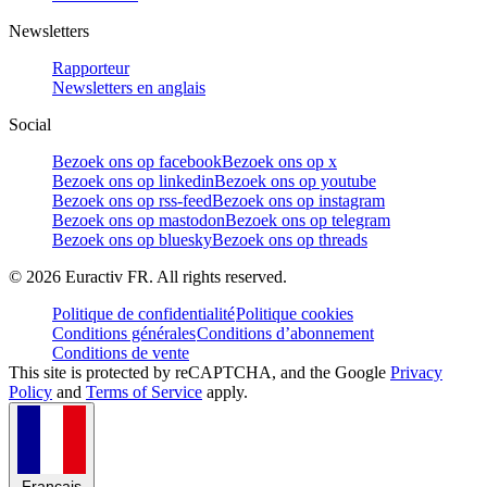
Newsletters
Rapporteur
Newsletters en anglais
Social
Bezoek ons op facebook
Bezoek ons op x
Bezoek ons op linkedin
Bezoek ons op youtube
Bezoek ons op rss-feed
Bezoek ons op instagram
Bezoek ons op mastodon
Bezoek ons op telegram
Bezoek ons op bluesky
Bezoek ons op threads
©
2026
Euractiv FR. All rights reserved.
Politique de confidentialité
Politique cookies
Conditions générales
Conditions d’abonnement
Conditions de vente
This site is protected by reCAPTCHA, and the Google
Privacy
Policy
and
Terms of Service
apply.
Français