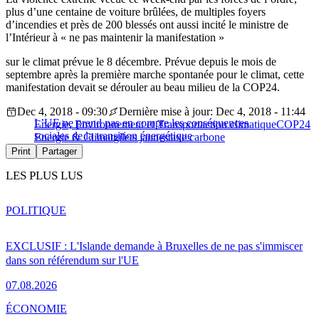
plus d’une centaine de voiture brûlées, de multiples foyers
d’incendies et près de 200 blessés ont aussi incité le ministre de
l’Intérieur à « ne pas maintenir la manifestation »
sur le climat prévue le 8 décembre. Prévue depuis le mois de
septembre après la première marche spontanée pour le climat, cette
manifestation devait se dérouler au beau milieu de la COP24.
Dec 4, 2018 - 09:30
Dernière mise à jour: Dec 4, 2018 - 11:44
L’UE ne prend pas en compte les conséquences
Energie, Environnement et Transport
action climatique
COP24
sociales de la transition énergétique
Energie & Climat
gilets jaunes
taxe carbone
Print
Partager
LES PLUS LUS
POLITIQUE
EXCLUSIF : L'Islande demande à Bruxelles de ne pas s'immiscer
dans son référendum sur l'UE
07.08.2026
ÉCONOMIE