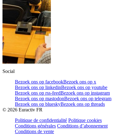
Social
Bezoek ons op facebook
Bezoek ons op x
Bezoek ons op linkedin
Bezoek ons op youtube
Bezoek ons op rss-feed
Bezoek ons op instagram
Bezoek ons op mastodon
Bezoek ons op telegram
Bezoek ons op bluesky
Bezoek ons op threads
©
2026
Euractiv FR
Politique de confidentialité
Politique cookies
Conditions générales
Conditions d’abonnement
Conditions de vente