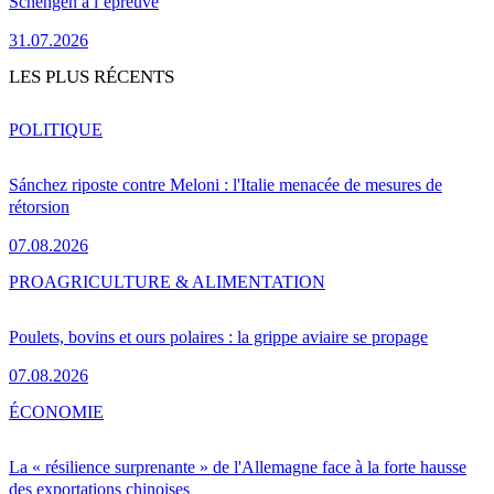
Schengen à l’épreuve
31.07.2026
LES PLUS RÉCENTS
POLITIQUE
Sánchez riposte contre Meloni : l'Italie menacée de mesures de
rétorsion
07.08.2026
PRO
AGRICULTURE & ALIMENTATION
Poulets, bovins et ours polaires : la grippe aviaire se propage
07.08.2026
ÉCONOMIE
La « résilience surprenante » de l'Allemagne face à la forte hausse
des exportations chinoises