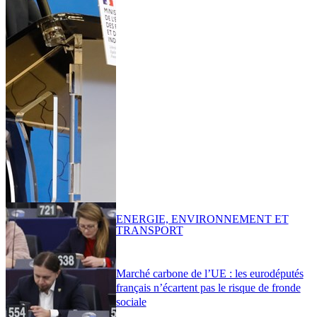
ENERGIE, ENVIRONNEMENT ET
TRANSPORT
Marché carbone de l’UE : les eurodéputés
français n’écartent pas le risque de fronde
sociale