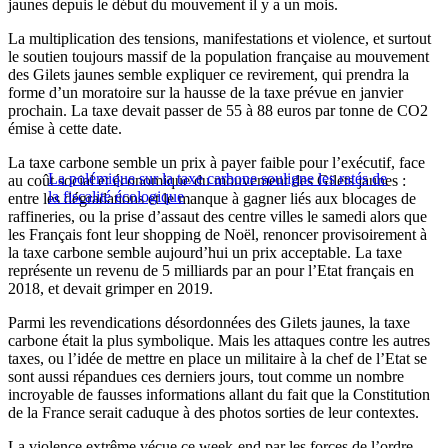
jaunes depuis le début du mouvement il y a un mois.
La multiplication des tensions, manifestations et violence, et surtout
le soutien toujours massif de la population française au mouvement
des Gilets jaunes semble expliquer ce revirement, qui prendra la
forme d’un moratoire sur la hausse de la taxe prévue en janvier
prochain. La taxe devait passer de 55 à 88 euros par tonne de CO2
émise à cette date.
La taxe carbone semble un prix à payer faible pour l’exécutif, face
La polémique sur la taxe carbone souligne les ratés de
au coût social et économique du mouvement des Gilets jaunes :
la fiscalité écologique
entre les dégradations et le manque à gagner liés aux blocages de
raffineries, ou la prise d’assaut des centre villes le samedi alors que
les Français font leur shopping de Noël, renoncer provisoirement à
la taxe carbone semble aujourd’hui un prix acceptable. La taxe
représente un revenu de 5 milliards par an pour l’Etat français en
2018, et devait grimper en 2019.
Parmi les revendications désordonnées des Gilets jaunes, la taxe
carbone était la plus symbolique. Mais les attaques contre les autres
taxes, ou l’idée de mettre en place un militaire à la chef de l’Etat se
sont aussi répandues ces derniers jours, tout comme un nombre
incroyable de fausses informations allant du fait que la Constitution
de la France serait caduque à des photos sorties de leur contextes.
La violence extrême vécue ce week-end par les forces de l’ordre,