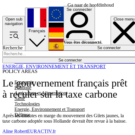
Ga naar de hoofdinhoud
Se connecter
Open sub
Close menu
English
navigation
Français
Deutsch
Vous êtes déconnecté.
Recherche
Se connecter
Español
Lumières éteintes
Se connecter
Rapporteur
Politique
Économie
Newsletters
Evénements
Em
ENERGIE, ENVIRONNEMENT ET TRANSPORT
POLICY AREAS
Le gouvernement français prêt
Economie
Politique
à reculer sur la taxe carbone
Agriculture et Alimentation
Santé
Technologies
Energie, Environnement et Transport
Défense
Après les émeutes en marge du mouvement des Gilets jaunes, la
taxe carbone adoptée sous Hollande devrait être revue à la baisse.
Aline Robert
EURACTIV.fr