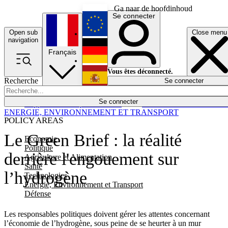
Ga naar de hoofdinhoud
Se connecter
Open sub
Close menu
English
navigation
Français
Deutsch
Vous êtes déconnecté.
Recherche
Se connecter
Español
Lumières éteintes
Se connecter
Rapporteur
Politique
Économie
Newsletters
Evénements
Em
ENERGIE, ENVIRONNEMENT ET TRANSPORT
POLICY AREAS
Le Green Brief : la réalité
Economie
Politique
derrière l'engouement sur
Agriculture et Alimentation
Santé
l’hydrogène
Technologies
Energie, Environnement et Transport
Défense
Les responsables politiques doivent gérer les attentes concernant
l’économie de l’hydrogène, sous peine de se heurter à un mur