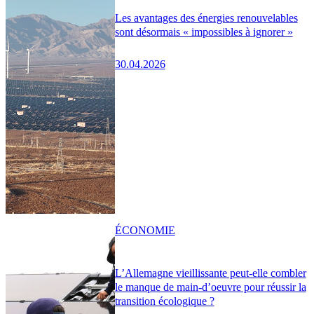
Les avantages des énergies renouvelables
sont désormais « impossibles à ignorer »
30.04.2026
ÉCONOMIE
L’Allemagne vieillissante peut-elle combler
le manque de main-d’oeuvre pour réussir la
transition écologique ?