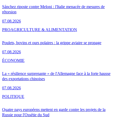
Sánchez riposte contre Meloni : l'Italie menacée de mesures de
rétorsion
07.08.2026
PRO
AGRICULTURE & ALIMENTATION
Poulets, bovins et ours polaires : la grippe aviaire se propage
07.08.2026
ÉCONOMIE
La « résilience surprenante » de l'Allemagne face à la forte hausse
des exportations chinoises
07.08.2026
POLITIQUE
Quatre pays européens mettent en garde contre les projets de la
Russie pour l'Ossétie du Sud