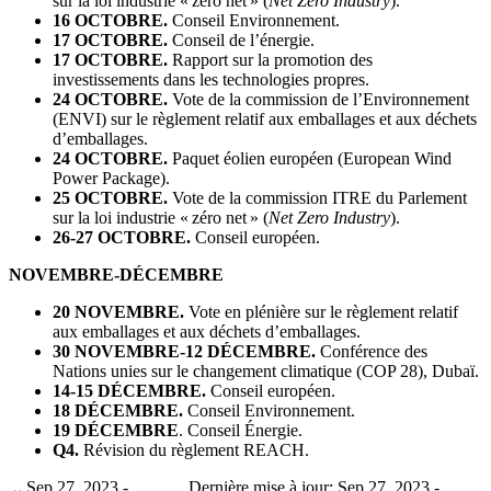
sur la loi industrie « zéro net » (
Net Zero Industry
).
16 OCTOBRE.
Conseil Environnement.
17 OCTOBRE.
Conseil de l’énergie.
17 OCTOBRE.
Rapport sur la promotion des
investissements dans les technologies propres.
24 OCTOBRE.
Vote de la commission de l’Environnement
(ENVI) sur le règlement relatif aux emballages et aux déchets
d’emballages.
24 OCTOBRE.
Paquet éolien européen (European Wind
Power Package).
25 OCTOBRE.
Vote de la commission ITRE du Parlement
sur la loi industrie « zéro net » (
Net Zero Industry
).
26-27 OCTOBRE.
Conseil européen.
NOVEMBRE-DÉCEMBRE
20 NOVEMBRE.
Vote en plénière sur le règlement relatif
aux emballages et aux déchets d’emballages.
30 NOVEMBRE-12 DÉCEMBRE.
Conférence des
Nations unies sur le changement climatique (COP 28), Dubaï.
14-15 DÉCEMBRE.
Conseil européen.
18 DÉCEMBRE.
Conseil Environnement.
19 DÉCEMBRE
. Conseil Énergie.
Q4.
Révision du règlement REACH.
Sep 27, 2023 -
Dernière mise à jour: Sep 27, 2023 -