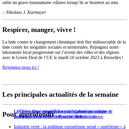
subir un grave traumatisme crânien lorsqu’ils se heurtent au mur.
– Nikolaus J. Kurmayer
Respirer, manger, vivre !
La lutte contre le changement climatique doit être indissociable de la
lutte contre les inégalités sociales et territoriales. Rejoignez notre
laboratoire local progressiste sur l’avenir des villes et des régions
avec le Green Deal de l’UE le mardi 10 octobre 2023 à Bruxelles !
Rejoignez-nous ici !
Les principales actualités de la semaine
La Grèce sous surveillance pour n’avoir pas mis en
Le Green Deal est un échec sur le plan économique et
L’Allemagne a manqué à ses obligations en matière de
Pour approfondir
œuvre la directive de l’UE sur les inondations
de l’innovation, selon le Premier ministre tchèque
protection de la nature, selon la CJUE
Industrie verte : la politique européenne serait « supérieure » à