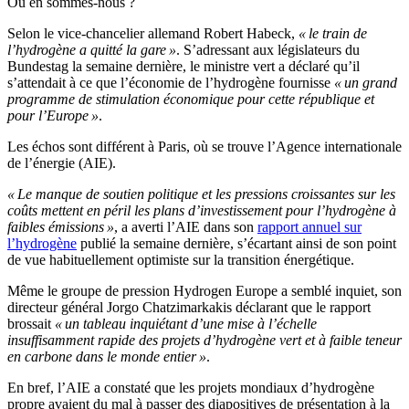
Où en sommes-nous ?
Selon le vice-chancelier allemand Robert Habeck,
« le train de
l’hydrogène a quitté la gare »
. S’adressant aux législateurs du
Bundestag la semaine dernière, le ministre vert a déclaré qu’il
s’attendait à ce que l’économie de l’hydrogène fournisse
« un grand
programme de stimulation économique pour cette république et
pour l’Europe »
.
Les échos sont différent à Paris, où se trouve l’Agence internationale
de l’énergie (AIE).
« Le manque de soutien politique et les pressions croissantes sur les
coûts mettent en péril les plans d’investissement pour l’hydrogène à
faibles émissions »
, a averti l’AIE dans son
rapport annuel sur
l’hydrogène
publié la semaine dernière, s’écartant ainsi de son point
de vue habituellement optimiste sur la transition énergétique.
Même le groupe de pression Hydrogen Europe a semblé inquiet, son
directeur général Jorgo Chatzimarkakis déclarant que le rapport
brossait
« un tableau inquiétant d’une mise à l’échelle
insuffisamment rapide des projets d’hydrogène vert et à faible teneur
en carbone dans le monde entier »
.
En bref, l’AIE a constaté que les projets mondiaux d’hydrogène
propre avaient du mal à passer des diapositives de présentation à la