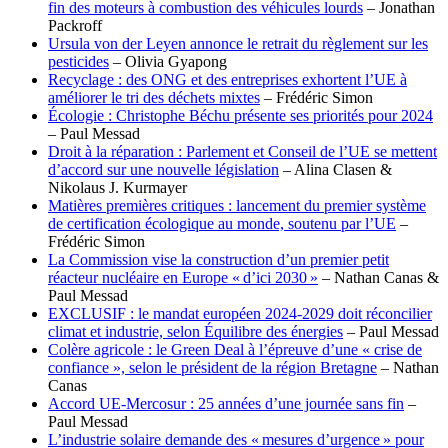
fin des moteurs à combustion des véhicules lourds
– Jonathan
Packroff
Ursula von der Leyen annonce le retrait du règlement sur les
pesticides
– Olivia Gyapong
Recyclage : des ONG et des entreprises exhortent l’UE à
améliorer le tri des déchets mixtes
– Frédéric Simon
Écologie : Christophe Béchu présente ses priorités pour 2024
– Paul Messad
Droit à la réparation : Parlement et Conseil de l’UE se mettent
d’accord sur une nouvelle législation
– Alina Clasen &
Nikolaus J. Kurmayer
Matières premières critiques : lancement du premier système
de certification écologique au monde, soutenu par l’UE
–
Frédéric Simon
La Commission vise la construction d’un premier petit
réacteur nucléaire en Europe « d’ici 2030 »
– Nathan Canas &
Paul Messad
EXCLUSIF : le mandat européen 2024-2029 doit réconcilier
climat et industrie, selon Équilibre des énergies
– Paul Messad
Colère agricole : le Green Deal à l’épreuve d’une « crise de
confiance », selon le président de la région Bretagne
– Nathan
Canas
Accord UE-Mercosur : 25 années d’une journée sans fin
–
Paul Messad
L’industrie solaire demande des « mesures d’urgence » pour