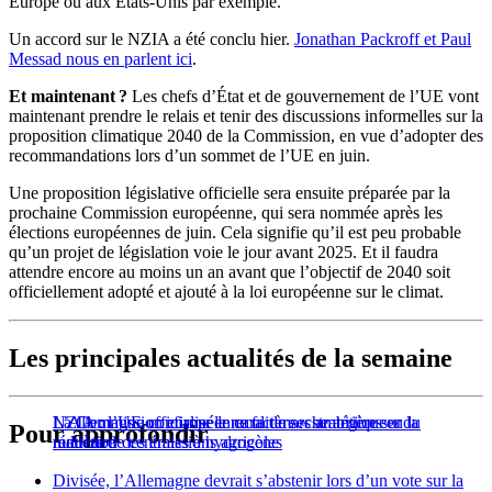
Europe ou aux États-Unis par exemple.
Un accord sur le NZIA a été conclu hier.
Jonathan Packroff et Paul
Messad nous en parlent ici
.
Et maintenant ?
Les chefs d’État et de gouvernement de l’UE vont
maintenant prendre le relais et tenir des discussions informelles sur la
proposition climatique 2040 de la Commission, en vue d’adopter des
recommandations lors d’un sommet de l’UE en juin.
Une proposition législative officielle sera ensuite préparée par la
prochaine Commission européenne, qui sera nommée après les
élections européennes de juin. Cela signifie qu’il est peu probable
qu’un projet de législation voie le jour avant 2025. Et il faudra
attendre encore au moins un an avant que l’objectif de 2040 soit
officiellement adopté et ajouté à la loi européenne sur le climat.
Les principales actualités de la semaine
NZIA : l’UE officialise le caractère « stratégique » du
La Commission européenne fait marche arrière sur la
L’Allemagne confirme le recul de ses ambitions en
Pour approfondir
nucléaire
réduction des émissions agricoles
matière de centrales à hydrogène
Divisée, l’Allemagne devrait s’abstenir lors d’un vote sur la