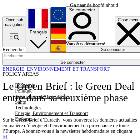
Ga naar de hoofdinhoud
Se connecter
Open sub
Close menu
English
navigation
Français
Deutsch
Vous êtes déconnecté.
Recherche
Se connecter
Español
Lumières éteintes
Se connecter
Rapporteur
Politique
Économie
Newsletters
Evénements
Em
ENERGIE, ENVIRONNEMENT ET TRANSPORT
POLICY AREAS
Le Green Brief : le Green Deal
Economie
Politique
entre dans sa deuxième phase
Agriculture et Alimentation
Santé
Technologies
Energie, Environnement et Transport
Défense
Sur le Green Brief d’Euractiv, vous trouverez les dernières actualités
en matière d’énergie et d’environnement en provenance de toute
l’Europe. Abonnez-vous à la newsletter hebdomadaire en cliquant
ici
.