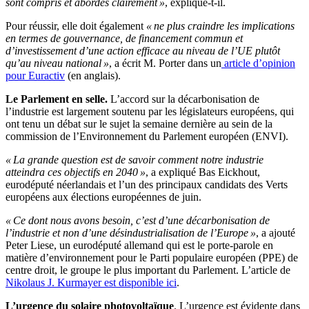
sont compris et abordés clairement »
, explique-t-il.
Pour réussir, elle doit également
« ne plus craindre les implications
en termes de gouvernance, de financement commun et
d’investissement d’une action efficace au niveau de l’UE plutôt
qu’au niveau national »
, a écrit M. Porter dans un
article d’opinion
pour Euractiv
(en anglais).
Le Parlement en selle.
L’accord sur la décarbonisation de
l’industrie est largement soutenu par les législateurs européens, qui
ont tenu un débat sur le sujet la semaine dernière au sein de la
commission de l’Environnement du Parlement européen (ENVI).
« La grande question est de savoir comment notre industrie
atteindra ces objectifs en 2040 »
, a expliqué Bas Eickhout,
eurodéputé néerlandais et l’un des principaux candidats des Verts
européens aux élections européennes de juin.
« Ce dont nous avons besoin, c’est d’une décarbonisation de
l’industrie et non d’une désindustrialisation de l’Europe »
, a ajouté
Peter Liese, un eurodéputé allemand qui est le porte-parole en
matière d’environnement pour le Parti populaire européen (PPE) de
centre droit, le groupe le plus important du Parlement. L’article de
Nikolaus J. Kurmayer est disponible ici
.
L’urgence du solaire photovoltaïque
. L’urgence est évidente dans