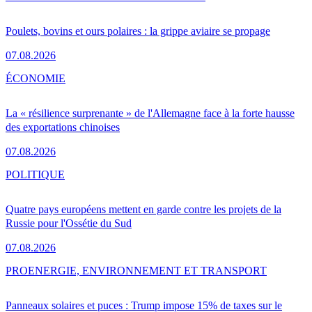
Poulets, bovins et ours polaires : la grippe aviaire se propage
07.08.2026
ÉCONOMIE
La « résilience surprenante » de l'Allemagne face à la forte hausse
des exportations chinoises
07.08.2026
POLITIQUE
Quatre pays européens mettent en garde contre les projets de la
Russie pour l'Ossétie du Sud
07.08.2026
PRO
ENERGIE, ENVIRONNEMENT ET TRANSPORT
Panneaux solaires et puces : Trump impose 15% de taxes sur le