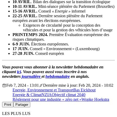
10 AVRIL
. Bilan des dialogues sur la transition écologique
10-11 AVRIL.
Mini-séance plénière du Parlement (Bruxelles)
15-16 AVRIL.
Conseil
« Energie »
informel
22-25 AVRIL.
Dernière session plénière du Parlement
européen avant les élections européennes.
Exigences de circularité pour la conception des
véhicules et pour la gestion des véhicules hors d’usage
PRINTEMPS 2024.
Première Évaluation européenne des
risques climatiques.
6-9 JUIN.
Élections européennes.
17 JUIN.
Conseil « Environnement » (Luxembourg)
27-28 JUIN.
Conseil européen
Vous pouvez vous abonner à la newsletter hebdomadaire en
cliquant
ici
. Vous pouvez aussi vous inscrire à nos
newsletters
journalière
et
hebdomadaire
en anglais.
Feb 7, 2024 - 13:01
Dernière mise à jour: Feb 20, 2024 - 10:02
Energie, Environnement et Transport
Bas Eickhout
Energie & Climat
NZIA
Objectif climat 2040
Règlement pour une industrie « zéro net »
Wopke Hoekstra
Print
Partager
LES PLUS LUS