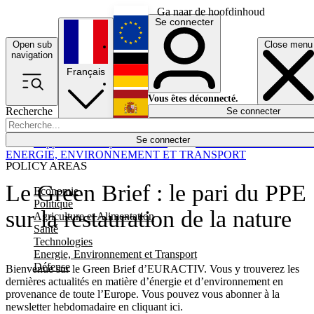
Ga naar de hoofdinhoud
Se connecter
Open sub
Close menu
English
navigation
Français
Deutsch
Vous êtes déconnecté.
Recherche
Se connecter
Español
Lumières éteintes
Se connecter
Rapporteur
Politique
Économie
Newsletters
Evénements
Em
ENERGIE, ENVIRONNEMENT ET TRANSPORT
POLICY AREAS
Le Green Brief : le pari du PPE
Economie
Politique
sur la restauration de la nature
Agriculture et Alimentation
Santé
Technologies
Energie, Environnement et Transport
Défense
Bienvenue sur le Green Brief d’EURACTIV. Vous y trouverez les
dernières actualités en matière d’énergie et d’environnement en
provenance de toute l’Europe. Vous pouvez vous abonner à la
newsletter hebdomadaire en cliquant ici.