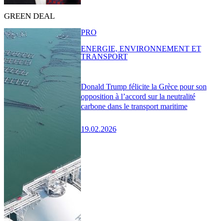
GREEN DEAL
PRO
ENERGIE, ENVIRONNEMENT ET
TRANSPORT
Donald Trump félicite la Grèce pour son
opposition à l’accord sur la neutralité
carbone dans le transport maritime
19.02.2026