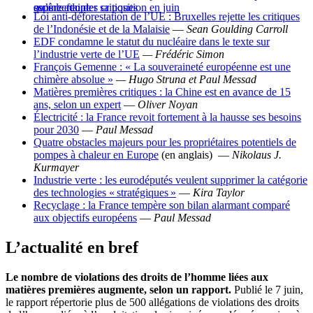
sous le feu des critiques
espère adopter sa position en juin
qu’incertaine
Loi anti-déforestation de l’UE : Bruxelles rejette les critiques
de l’Indonésie et de la Malaisie
—
Sean Goulding Carroll
EDF condamne le statut du nucléaire dans le texte sur
l’industrie verte de l’UE
— Frédéric Simon
François Gemenne :
« La souveraineté européenne est une
chimère absolue »
— Hugo Struna et Paul Messad
Matières premières critiques : la Chine est en avance de 15
ans, selon un expert
—
Oliver Noyan
Électricité : la France revoit fortement à la hausse ses besoins
pour 2030
—
Paul Messad
Quatre obstacles majeurs pour les propriétaires potentiels de
pompes à chaleur en Europe
(en anglais) —
Nikolaus J.
Kurmayer
Industrie verte : les eurodéputés veulent supprimer la catégorie
des technologies « stratégiques »
—
Kira Taylor
Recyclage : la France tempère son bilan alarmant comparé
aux objectifs européens
—
Paul Messad
L’actualité en bref
Le nombre de violations des droits de l’homme liées aux
matières premières augmente, selon un rapport.
Publié le 7 juin,
le rapport répertorie plus de 500 allégations de violations des droits