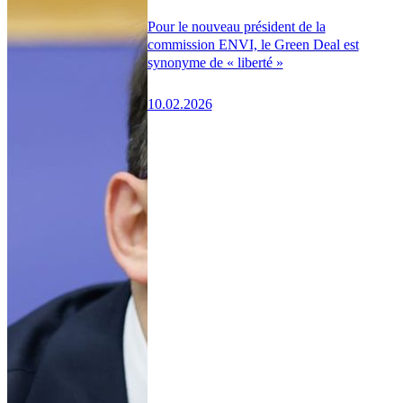
Pour le nouveau président de la
commission ENVI, le Green Deal est
synonyme de « liberté »
10.02.2026