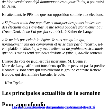
de biodiversité sont déjà dommageables aujourd’hui »
, a poursuivi
M. Jäger.
En attendant, le PPE nie que son opposition soit liée aux élections.
« Si j’avais voulu être populiste et marquer des points faciles lors
des élections aux Pays-Bas, je me serais opposée frontalement au
Green Deal. Je ne l’ai pas fait »
, a déclaré Esther de Lange.
« Je ne fais pas cela à la légère. Je suis quelqu’un qui,
normalement, fait des compromis et ne se tient pas à l’écart »
, a-t-
elle plaidé.
« Mais ici, il y avait tellement de problèmes structurels
que nous avons senti que nous devions le faire »
, a-t-elle soutenu.
L’issue du vote de jeudi est très incertaine, M. Luena et
Mme de Lange affirmant tous deux qu’ils ne peuvent pas la prédire.
Nombreux sont ceux qui surveilleront le groupe centriste Renew
Europe, qui devrait faire basculer le vote.
– Kira Taylor
Les principales actualités de la semaine
Pour approfondir
Taxonomie verte : les compensations de la biodiversité
Loi sur la restauration de la nature : le Conseil de l’UE
L’issue du texte sur la restauration de la nature est plus