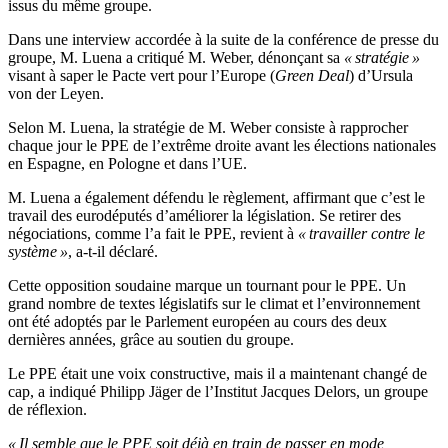
issus du même groupe.
Dans une interview accordée à la suite de la conférence de presse du
groupe, M. Luena a critiqué M. Weber, dénonçant sa
« stratégie »
visant à saper le Pacte vert pour l’Europe (
Green Deal
) d’Ursula
von der Leyen.
Selon M. Luena, la stratégie de M. Weber consiste à rapprocher
chaque jour le PPE de l’extrême droite avant les élections nationales
en Espagne, en Pologne et dans l’UE.
M. Luena a également défendu le règlement, affirmant que c’est le
travail des eurodéputés d’améliorer la législation. Se retirer des
négociations, comme l’a fait le PPE, revient à
« travailler contre le
système »
, a-t-il déclaré.
Cette opposition soudaine marque un tournant pour le PPE. Un
grand nombre de textes législatifs sur le climat et l’environnement
ont été adoptés par le Parlement européen au cours des deux
dernières années, grâce au soutien du groupe.
Le PPE était une voix constructive, mais il a maintenant changé de
cap, a indiqué Philipp Jäger de l’Institut Jacques Delors, un groupe
de réflexion.
« Il semble que le PPE soit déjà en train de passer en mode