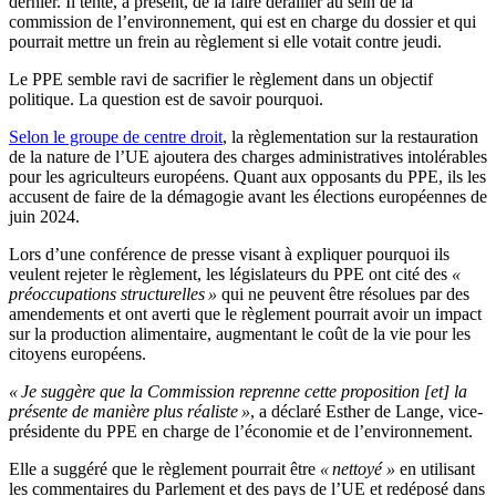
dernier. Il tente, à présent, de la faire dérailler au sein de la
commission de l’environnement, qui est en charge du dossier et qui
pourrait mettre un frein au règlement si elle votait contre jeudi.
Le PPE semble ravi de sacrifier le règlement dans un objectif
politique. La question est de savoir pourquoi.
Selon le groupe de centre droit
, la règlementation sur la restauration
de la nature de l’UE ajoutera des charges administratives intolérables
pour les agriculteurs européens. Quant aux opposants du PPE, ils les
accusent de faire de la démagogie avant les élections européennes de
juin 2024.
Lors d’une conférence de presse visant à expliquer pourquoi ils
veulent rejeter le règlement, les législateurs du PPE ont cité des
«
préoccupations structurelles »
qui ne peuvent être résolues par des
amendements et ont averti que le règlement pourrait avoir un impact
sur la production alimentaire, augmentant le coût de la vie pour les
citoyens européens.
« Je suggère que la Commission reprenne cette proposition [et] la
présente de manière plus réaliste »
, a déclaré Esther de Lange, vice-
présidente du PPE en charge de l’économie et de l’environnement.
Elle a suggéré que le règlement pourrait être
« nettoyé »
en utilisant
les commentaires du Parlement et des pays de l’UE et redéposé dans