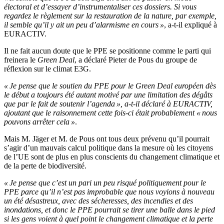
électoral et d’essayer d’instrumentaliser ces dossiers. Si vous
regardez le règlement sur la restauration de la nature, par exemple,
il semble qu’il y ait un peu d’alarmisme en cours »
, a-t-il expliqué à
EURACTIV.
Il ne fait aucun doute que le PPE se positionne comme le parti qui
freinera le
Green Deal
, a déclaré Pieter de Pous du groupe de
réflexion sur le climat E3G.
« Je pense que le soutien du PPE pour le Green Deal européen dès
le début a toujours été autant motivé par une limitation des dégâts
que par le fait de soutenir l’agenda », a-t-il déclaré à EURACTIV,
ajoutant que le raisonnement cette fois-ci était probablement « nous
pouvons arrêter cela »
.
Mais M. Jäger et M. de Pous ont tous deux prévenu qu’il pourrait
s’agir d’un mauvais calcul politique dans la mesure où les citoyens
de l’UE sont de plus en plus conscients du changement climatique et
de la perte de biodiversité.
« Je pense que c’est un pari un peu risqué politiquement pour le
PPE parce qu’il n’est pas improbable que nous voyions à nouveau
un été désastreux, avec des sécheresses, des incendies et des
inondations, et donc le PPE pourrait se tirer une balle dans le pied
si les gens voient à quel point le changement climatique et la perte