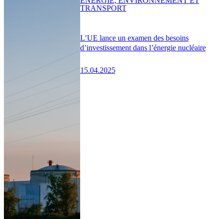
ENERGIE, ENVIRONNEMENT ET
TRANSPORT
L’UE lance un examen des besoins
d’investissement dans l’énergie nucléaire
15.04.2025