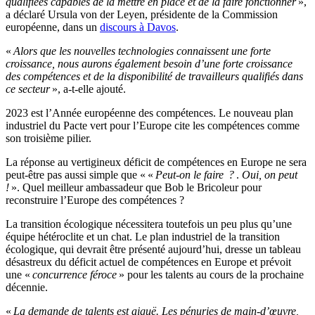
qualifiées capables de la mettre en place et de la faire fonctionner
»,
a déclaré Ursula von der Leyen, présidente de la Commission
européenne, dans un
discours à Davos
.
«
Alors que les nouvelles technologies connaissent une forte
croissance, nous aurons également besoin d’une forte croissance
des compétences et de la disponibilité de travailleurs qualifiés dans
ce secteur
», a-t-elle ajouté.
2023 est l’Année européenne des compétences. Le nouveau plan
industriel du Pacte vert pour l’Europe cite les compétences comme
son troisième pilier.
La réponse au vertigineux déficit de compétences en Europe ne sera
peut-être pas aussi simple que « «
Peut-on le faire ?
.
Oui, on peut
!
». Quel meilleur ambassadeur que Bob le Bricoleur pour
reconstruire l’Europe des compétences ?
La transition écologique nécessitera toutefois un peu plus qu’une
équipe hétéroclite et un chat. Le plan industriel de la transition
écologique, qui devrait être présenté aujourd’hui, dresse un tableau
désastreux du déficit actuel de compétences en Europe et prévoit
une «
concurrence féroce
» pour les talents au cours de la prochaine
décennie.
«
La demande de talents est aiguë. Les pénuries de main-d’œuvre,