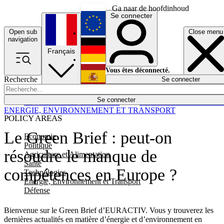
Ga naar de hoofdinhoud
Se connecter
Open sub
Close menu
English
navigation
Français
Deutsch
Vous êtes déconnecté.
Recherche
Se connecter
Español
Lumières éteintes
Se connecter
Rapporteur
Politique
Économie
Newsletters
Evénements
Em
ENERGIE, ENVIRONNEMENT ET TRANSPORT
POLICY AREAS
Le Green Brief : peut-on
Economie
Politique
résoudre le manque de
Agriculture et Alimentation
Santé
compétences en Europe ?
Technologies
Energie, Environnement et Transport
Défense
Bienvenue sur le Green Brief d’
EURACTIV
. Vous y trouverez les
dernières actualités en matière d’énergie et d’environnement en