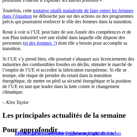
possibilité évidente d’exploiter les talents féminins
».
Toutefois, cette
tentative plutôt maladroite de faire entrer les femmes
dans l’équation
ne débouche pas sur des actions ou des programmes
précis qui pourraient renforcer le rôle des femmes dans la transition.
Reste à voir si l’UE peut faire de son Année des compétences et de
son Plan industriel vert une réalité dans laquelle elle dispose des
personnes (
et des femmes !
) dont elle a besoin pour accomplir sa
transition.
Si l’UE s’y prend bien, elle pourrait s’attaquer aux licenciements des
industries des combustibles fossiles en déclin, stimuler le marché de
l’emploi de l’UE et accroître la fabrication européenne. Si elle se
trompe, elle risque de prendre du retard dans la transition
énergétique, de mettre en péril sa sécurité énergétique et la position
de l’UE en tant que leader dans la lutte contre le changement
climatique.
–
Kira Taylor
Les principales actualités de la semaine
Pour approfondir
Les énergies renouvelables dépassent le gaz dans la
LEAK : l’UE va interdire la pêche au chalut de fond
Renouvelables : la France étudie une pondération « bas