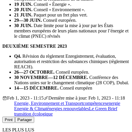
19 JUIN.
Conseil « Énergie ».
20 JUIN.
Conseil « Environnement ».
21 JUIN.
Paquet pour un fret plus vert.
29—30 JUIN.
Conseil européen.
30 JUIN.
Date limite pour la mise à jour par les États
membres européens de leurs plans nationaux pour l’énergie et
le climat (PNEC) révisés
DEUXIÈME SEMESTRE 2023
Q4.
Révision du règlement Enregistrement, évaluation,
autorisation et restriction des substances chimiques (règlement
REACH).
26—27 OCTOBRE.
Conseil européen.
30 NOVEMBRE—12 DÉCEMBRE.
Conférence des
Nations unies sur le changement climatique (28 COP), Dubaï.
14—15
DÉCEMBRE.
Conseil européen
Feb 1, 2023 - 11:15
Dernière mise à jour: Feb 1, 2023 - 11:18
Energie, Environnement et Transport
compétences
energie
Energie & Climat
énergies renouvelables
Le Green Brief
transition écologique
Print
Partager
LES PLUS LUS