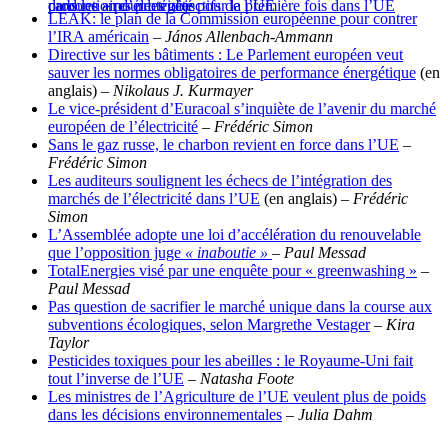
production d’électricité pour la première fois dans l’UE
dans les aires protégées
carbone » pour les objectifs de l’UE
LEAK: le plan de la Commission européenne pour contrer
l’IRA américain
–
János Allenbach-Ammann
Directive sur les bâtiments : Le Parlement européen veut
sauver les normes obligatoires de performance énergétique
(en
anglais) –
Nikolaus J. Kurmayer
Le vice-président d’Euracoal s’inquiète de l’avenir du marché
européen de l’électricité
–
Frédéric Simon
Sans le gaz russe, le charbon revient en force dans l’UE
–
Frédéric Simon
Les auditeurs soulignent les échecs de l’intégration des
marchés de l’électricité dans l’UE
(en anglais) –
Frédéric
Simon
L’Assemblée adopte une loi d’accélération du renouvelable
que l’opposition juge
« inaboutie »
–
Paul Messad
TotalEnergies visé par une enquête pour « greenwashing »
–
Paul Messad
Pas question de sacrifier le marché unique dans la course aux
subventions écologiques, selon Margrethe Vestager
–
Kira
Taylor
Pesticides toxiques pour les abeilles : le Royaume-Uni fait
tout l’inverse de l’UE
–
Natasha Foote
Les ministres de l’Agriculture de l’UE veulent plus de poids
dans les décisions environnementales
–
Julia Dahm