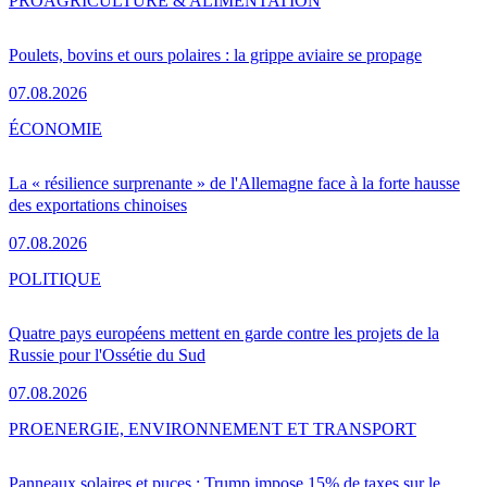
PRO
AGRICULTURE & ALIMENTATION
Poulets, bovins et ours polaires : la grippe aviaire se propage
07.08.2026
ÉCONOMIE
La « résilience surprenante » de l'Allemagne face à la forte hausse
des exportations chinoises
07.08.2026
POLITIQUE
Quatre pays européens mettent en garde contre les projets de la
Russie pour l'Ossétie du Sud
07.08.2026
PRO
ENERGIE, ENVIRONNEMENT ET TRANSPORT
Panneaux solaires et puces : Trump impose 15% de taxes sur le